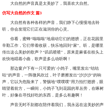
大自然的声音真是太美妙了，我喜欢大自然。
仿写大自然的作文 篇3
大自然有各种各样的声音，我们静下心慢慢地去聆
听，你会发现它们正在滋润你的心灵。
你看，蜜蜂“嗡嗡嗡”地扇动它们的翅膀，正在花园里
辛勤工作，它们带着收获，快乐地回到“家”。听，是哪里
传出这么美妙的歌声？“叽叽喳喳”，原来是麻雀在枝头上
欢快地唱着小曲，歌声是多么动听啊！
那边窗户下有一只可爱的`小鸽子，嘴里发出“咕咕
咕”的声音，一阵微风吹过，叶子磨擦发出“沙沙沙”的响
声，它以为危险来了，警惕地“噗噗噗”用力拍打翅膀，眼
睛望着前方，一瞬间，小鸽子飞到花园的草丛旁，在啄树
叶，好像在寻找好吃的东西，是多么有趣啊！
声音无时不刻都在陪伴着我们，我永远在这美妙的声