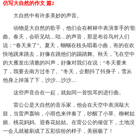
仿写大自然的作文 篇2
大自然中有许多美妙的声音。
动物是大自然的歌手，他们会在树林中表演拿手的'歌
曲。春天，会听见咕…咕…的声音，那是布谷鸟对人们
说：“春天来了”。夏天，蝈蝈在枝头唱着小曲，有的在欢
快地跳来跳去，好像在跳他们的踢踏舞。秋天，飞在空中
的大雁发出清脆的叫声，好像对我们在说：“冬天要来
了，我要去南方过冬了。”冬天，企鹅抖了抖身子，雪从
他身上掉落了下，沙沙…沙沙…
这些声音合在一起，就如同一首悦耳的进行曲。
雷公公是大自然的音乐家，他会在天空中表演敲大
鼓，当雷声轰响，小雨也来伴奏了，吵醒了小草、柳树姑
娘、桃花妈妈、迎春花姑姑。在雷公公的催促下，土地没
一会儿就被刷成了五彩缤纷的样子，美丽极了！