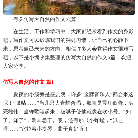
有关仿写大自然的作文六篇
在生活、工作和学习中，大家都经常看到作文的身影
吧，写作文可以锻炼我们的独处习惯，让自己的心静下
来，思考自己未来的方向。相信许多人会觉得作文很难写
吧，以下是小编收集整理的仿写大自然的作文6篇，欢迎
大家分享。
仿写大自然的作文 篇1
夏夜的小溪旁是座剧院，许多“金牌音乐人”都会来这
呢！“呱咕……”当几只大青蛙合唱，那真是震耳欲聋，洪
亮雄伟。当蝉歌唱起来，破嗓子使他就像在吹小号。“知
了、知了”，刺耳急了。噢，还有那只小蚱蜢，“叽哩
哩……”它拉着小提琴，曲子真好听！