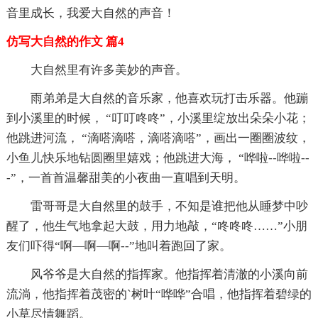
音里成长，我爱大自然的声音！
仿写大自然的作文 篇4
大自然里有许多美妙的声音。
雨弟弟是大自然的音乐家，他喜欢玩打击乐器。他蹦
到小溪里的时候， “叮叮咚咚”，小溪里绽放出朵朵小花；
他跳进河流， “滴嗒滴嗒，滴嗒滴嗒”，画出一圈圈波纹，
小鱼儿快乐地钻圆圈里嬉戏；他跳进大海， “哗啦--哗啦--
-”，一首首温馨甜美的小夜曲一直唱到天明。
雷哥哥是大自然里的鼓手，不知是谁把他从睡梦中吵
醒了，他生气地拿起大鼓，用力地敲，“咚咚咚……”小朋
友们吓得“啊—啊—啊--”地叫着跑回了家。
风爷爷是大自然的指挥家。他指挥着清澈的小溪向前
流淌，他指挥着茂密的`树叶“哗哗”合唱，他指挥着碧绿的
小草尽情舞蹈。