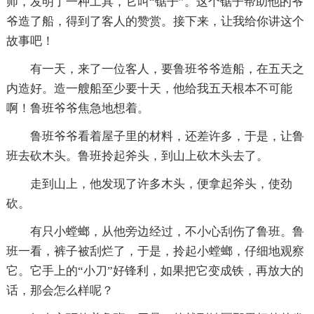
师，发明了一种工具，它叫“锯子”。这个锯子帮助他的爷
爷造了船，得到了客人的赞赏。接下来，让我给你讲这个
故事吧！
有一天，来了一位客人，要鲁班爷爷造船，在五天之
内造好。造一艘船至少要十天，他给我五天根本不可能
啊！鲁班爷爷焦急地想着。
鲁班爷爷看着屋子里的材料，还差许多，于是，让鲁
班去砍木头。鲁班拎起斧头，到山上砍木头去了。
走到山上，他发现了许多木头，便拿起斧头，使劲
砍。
有只小螳螂，从他旁边经过，不小心刮伤了鲁班。鲁
班一看，裤子被刮烂了，于是，拎起小螳螂，仔细地观察
它。它手上的“小刀”好锋利，如果把它变成铁，再放大的
话，那会怎么样呢？