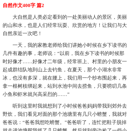
自然作文400字 篇2
大自然是人类必定看到的一处美丽动人的景区，美丽
的山和水，也是人们经常玩耍、欣赏的地方！让我们与大
自然亲近一次吧！
一天，我的家教老师给我们讲她小时候在乡下读书的
几件有趣的事，老师说：“以前，我在乡下读书的时候那
时好像才……好像才二年级，经常班上、村里的小朋友一
起成群结队地到山上去钓鱼，在夏天，那个小湖水非常
冰，也没有多深，就在腰上，我们用一个纱布围起来，再
拿一根树枝绑起来，站到水池中间去捞鱼，只要唠叨几条
小鱼和虾米就兴高采烈的……”
听到这里时我就想到了小时候爸爸妈妈带我到郊外去
野炊，我们看见对面的那个池塘里有几只小螃蟹，我就对
爸爸说：“爸爸我想吃螃蟹。”爸爸听了，连忙把鞋子脱掉
就走进池塘帮我抓了几只螃蟹，然后就到旁边捡了一些小