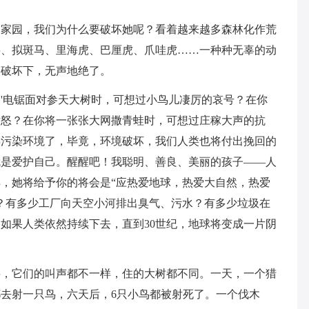
的家园，我们为什么要破坏她呢？看着越来越多森林化作荒
鸟、拟斑马、里海虎、巴厘虎、爪哇虎……一种种无辜的动
的破坏下，无声地绝了。
'电锯面对参天大树时，可想过小鸟儿凄厉的哀号？在你
愤怒？在你将一张张大网撒青蛙时，可想过庄稼大声的抗
再污染环境了，毕竟，环境破坏，我们人类也将付出挽回的
就是爱护自己。醒醒吧！我聪明、善良、美丽的孩子——人
，她将给予你的将会是“应热爱地球，热爱大自然，热爱
？有多少工厂向天空小河排出臭气、污水？有多少垃圾在
如果人类依然持续下去，直到30世纪，地球将变成一片阴
鸟，它们的叫声都不一样，住的大树都不同。一天，一个猎
去射一只鸟，六天后，6只小鸟都被射死了。一个伐木