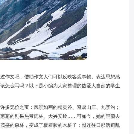
写过作文吧，借助作文人们可以反映客观事物、表达思想感
文该怎么写吗？以下是小编为大家整理的热爱大自然的学生
们许多无价之宝：风景如画的精灵谷、避暑山庄、九寨沟；
郁葱葱的刚果热带雨林、大兴安岭……可如今，她的容颜去
；茂盛的森林，变成了板着脸的木桩子；就连往日那活蹦乱