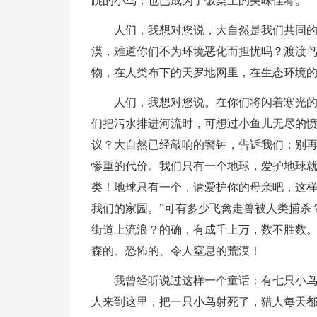
跳的小鸟，也已成为了饭桌上的美味佳肴。
人们，我想对您说，大自然是我们共同
漠，难道你们不为环境恶化而担忧吗？渡渡
物，在人类布下的天罗地网里，在生态环境
人们，我想对您说。在你们将闪着寒光的
们把污水排进河流时，可想过小鱼儿无尽的
议？大自然已经敲响的警钟，告诉我们：别
惨重的代价。我们只有一个地球，爱护地球
类！地球只有一个，请爱护你的母亲吧，这样
我们的家园。”可有多少飞禽走兽被人类捕杀
街道上流浪？的确，有成千上万，数不胜数。
森的、恐怖的、令人窒息的荒漠！
我曾经听说过这样一个童话：有七只小
人来到这里，把一只小鸟射死了，猎人每天都