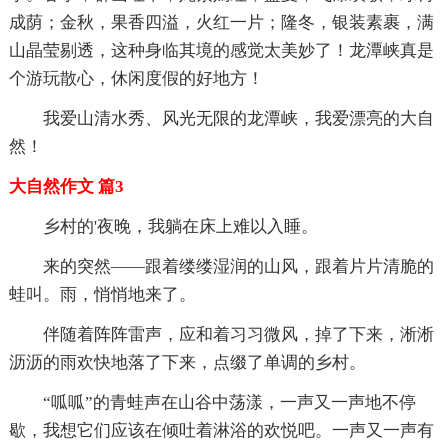
成荫；金秋，果香四溢，火红一片；隆冬，银装素裹，满
山晶莹剔透，这种身临其境的感觉太美妙了！龙潭峡真是
个游玩散心，休闲度假的好地方！
我爱山清水秀、风光无限的龙潭峡，我爱漂亮的大自
然！
大自然作文 篇3
乡村的'夜晚，我躺在床上难以入睡。
来的突然——跟着缕缕湿润的山风，跟着片片清脆的
蛙叫。雨，悄悄地来了。
伴随着阵阵雷声，应和着习习微风，掉了下来，淅淅
沥沥的雨欢快地落了下来，点缀了单调的乡村。
“呱呱”的青蛙声在山谷中荡漾，一声又一声地不停
歇，我想它们应该在倾吐着淋浴的欢悦吧。一声又一声有