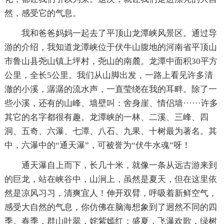
然，感受它的气息。
我和爸爸妈妈一起去了平顶山龙潭峡风景区。通过导
游的介绍，我知道龙潭峡位于伏牛山腹地的河南省平顶山
市鲁山县尧山镇上坪村，尧山的南麓。龙潭中面积30平方
公里，全长5公里。我们从山脚出发，一路上看见许多清
澈的小溪，潺潺的流水声，一直莹绕在我的耳畔。除了一
些小溪，还有的山峰、墙壁叫：舍身崖、情侣墙······许多
其它的名字都很有趣。龙潭峡的一林、二溪、三峰、四
洞、五奇、六瀑、七潭、八石、九果、十树最为著名。其
中，六瀑中的“通天瀑”，可被誉为“伏牛水魂”呀！
通天瀑自上而下，长几十米，就像一条从远古游来到
的巨龙，站在峡谷中，山涧上，虽然是夏天，但在这里依
然是凉风习习，清爽宜人！伸开双臂，呼吸着新鲜空气，
感受大自然的气息，你仿佛在脑海想象到了迥然不同的四
季。春季，群山吐翠，姹紫嫣红；盛夏，飞瀑欢歌，绿树