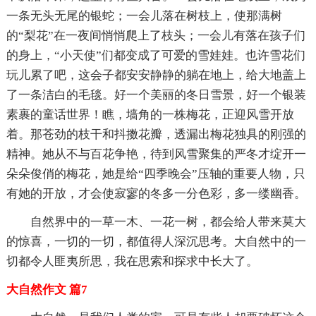
一条无头无尾的银蛇；一会儿落在树枝上，使那满树
的“梨花”在一夜间悄悄爬上了枝头；一会儿有落在孩子们
的身上，“小天使”们都变成了可爱的雪娃娃。也许雪花们
玩儿累了吧，这会子都安安静静的躺在地上，给大地盖上
了一条洁白的毛毯。好一个美丽的冬日雪景，好一个银装
素裹的童话世界！瞧，墙角的一株梅花，正迎风雪开放
着。那苍劲的枝干和抖擞花瓣，透漏出梅花独具的刚强的
精神。她从不与百花争艳，待到风雪聚集的严冬才绽开一
朵朵俊俏的梅花，她是给“四季晚会”压轴的重要人物，只
有她的开放，才会使寂寥的冬多一分色彩，多一缕幽香。
自然界中的一草一木、一花一树，都会给人带来莫大
的惊喜，一切的一切，都值得人深沉思考。大自然中的一
切都令人匪夷所思，我在思索和探求中长大了。
大自然作文 篇7