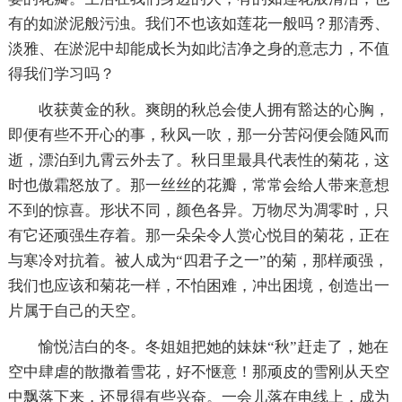
有的如淤泥般污浊。我们不也该如莲花一般吗？那清秀、
淡雅、在淤泥中却能成长为如此洁净之身的意志力，不值
得我们学习吗？
收获黄金的秋。爽朗的秋总会使人拥有豁达的心胸，
即便有些不开心的事，秋风一吹，那一分苦闷便会随风而
逝，漂泊到九霄云外去了。秋日里最具代表性的菊花，这
时也傲霜怒放了。那一丝丝的花瓣，常常会给人带来意想
不到的惊喜。形状不同，颜色各异。万物尽为凋零时，只
有它还顽强生存着。那一朵朵令人赏心悦目的菊花，正在
与寒冷对抗着。被人成为“四君子之一”的菊，那样顽强，
我们也应该和菊花一样，不怕困难，冲出困境，创造出一
片属于自己的天空。
愉悦洁白的冬。冬姐姐把她的妹妹“秋”赶走了，她在
空中肆虐的散撒着雪花，好不惬意！那顽皮的雪刚从天空
中飘落下来，还显得有些兴奋。一会儿落在电线上，成为