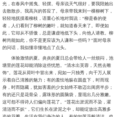
光，在春风中摇曳、轻摆。母亲说天气很好，要我陪她出
去散散步。我高兴的答应了。母亲带我来到一棵柳树下，
轻轻地抚摸着柳枝，语重心长地对我说：“柳是春的使
者，人们看到了柳树的嫩叶，就知道春天来了。即便如
此，它却从不骄傲，总是谦虚地低下头，向他人请教。柳
树尚能如此，你不是更应该为人谦和一些吗？”面对母亲
的问话，我似懂非懂地点了点头。
体验激情的夏。炎炎的夏日总会带给人一丝烦闷，池
塘里的莲花却能消除这些忧愁。“清水出芙蓉，天然去雕
饰”。莲花从荷叶中冒出来，宛如一只独秀，向千万人展
示着自己清雅的魅力；有的羞怯地躲在圆盘下，时而现
身，时而隐藏，犹如害羞的少女始终不敢迈出闺房半步；
有的还只是花骨朵，露珠形的圆脑袋，显现出几分雅嫩。
这可怨不得诗人们偏向莲花了。“莲花出淤泥而不染，濯
清涟而不妖”，它们生长在淤泥之中，却能绽放出高雅多
姿的花瓣。生活在我们身边的人，有的如莲花般清洁，也