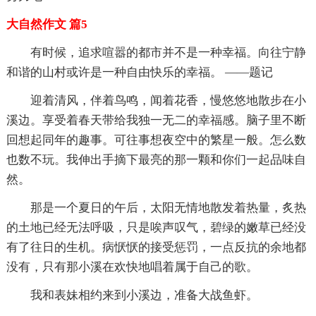
大自然作文 篇5
有时候，追求喧嚣的都市并不是一种幸福。向往宁静
和谐的山村或许是一种自由快乐的幸福。 ——题记
迎着清风，伴着鸟鸣，闻着花香，慢悠悠地散步在小
溪边。享受着春天带给我独一无二的幸福感。脑子里不断
回想起同年的趣事。可往事想夜空中的繁星一般。怎么数
也数不玩。我伸出手摘下最亮的那一颗和你们一起品味自
然。
那是一个夏日的午后，太阳无情地散发着热量，炙热
的土地已经无法呼吸，只是唉声叹气，碧绿的嫩草已经没
有了往日的生机。病恹恹的接受惩罚，一点反抗的余地都
没有，只有那小溪在欢快地唱着属于自己的歌。
我和表妹相约来到小溪边，准备大战鱼虾。