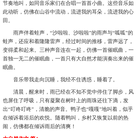
节奏地叫，如同音乐家们在合唱一首首小曲。这些音乐如
此动听，仿佛在山谷中流动，流进我的耳朵，流进我的心
田。
雨声伴着蛙声，“沙啦啦、沙啦啦”的雨声与“呱呱”的
蛙声，还应和着隆隆雷声，经过时间的推移，雷声远了，
变得柔和起来。三种声音连在一起，仿佛一首催眠曲，一
首独一无二的催眠曲，一首只有大自然才能演奏出来的催
眠曲。
音乐带我走向沉睡，我经不住诱惑，睡着了。
清晨，醒来时，雨已经在不知不觉中停住了脚步，风
也屏住了呼吸，只有凝聚在树叶上的雨珠还往下滴，发
出“叮咚叮咚”，清脆的声音。鸭子也“嘎嘎”地叫着，似乎
在倾诉着浴后的欢悦。随着鸭叫，乡村又恢复以前的热
闹，仿佛都在倾诉雨后的清爽！