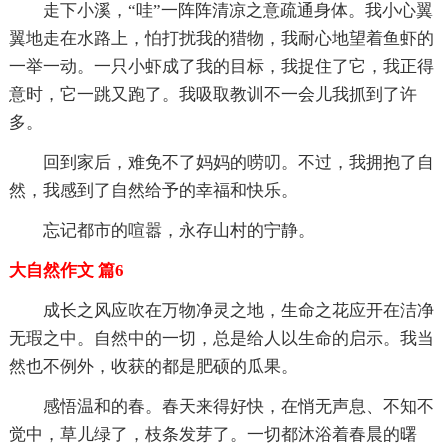
走下小溪，“哇”一阵阵清凉之意疏通身体。我小心翼
翼地走在水路上，怕打扰我的猎物，我耐心地望着鱼虾的
一举一动。一只小虾成了我的目标，我捉住了它，我正得
意时，它一跳又跑了。我吸取教训不一会儿我抓到了许
多。
回到家后，难免不了妈妈的唠叨。不过，我拥抱了自
然，我感到了自然给予的幸福和快乐。
忘记都市的喧嚣，永存山村的宁静。
大自然作文 篇6
成长之风应吹在万物净灵之地，生命之花应开在洁净
无瑕之中。自然中的一切，总是给人以生命的启示。我当
然也不例外，收获的都是肥硕的瓜果。
感悟温和的春。春天来得好快，在悄无声息、不知不
觉中，草儿绿了，枝条发芽了。一切都沐浴着春晨的曙