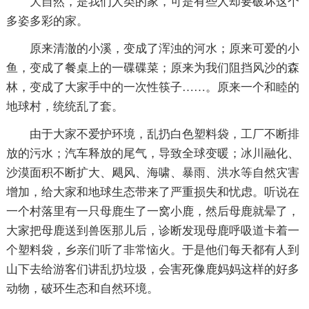
大自然，是我们人类的家，可是有些人却要破坏这个
多姿多彩的家。
原来清澈的小溪，变成了浑浊的河水；原来可爱的小
鱼，变成了餐桌上的一碟碟菜；原来为我们阻挡风沙的森
林，变成了大家手中的一次性筷子……。原来一个和睦的
地球村，统统乱了套。
由于大家不爱护环境，乱扔白色塑料袋，工厂不断排
放的污水；汽车释放的尾气，导致全球变暖；冰川融化、
沙漠面积不断扩大、飓风、海啸、暴雨、洪水等自然灾害
增加，给大家和地球生态带来了严重损失和忧虑。听说在
一个村落里有一只母鹿生了一窝小鹿，然后母鹿就晕了，
大家把母鹿送到兽医那儿后，诊断发现母鹿呼吸道卡着一
个塑料袋，乡亲们听了非常恼火。于是他们每天都有人到
山下去给游客们讲乱扔垃圾，会害死像鹿妈妈这样的好多
动物，破环生态和自然环境。