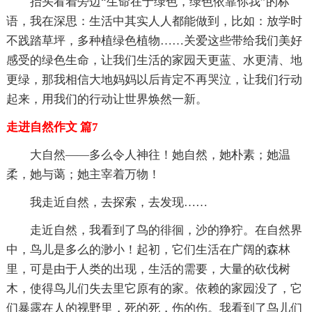
抬头看着旁边“生命在于绿色，绿色依靠你我”的标
语，我在深思：生活中其实人人都能做到，比如：放学时
不践踏草坪，多种植绿色植物……关爱这些带给我们美好
感受的绿色生命，让我们生活的家园天更蓝、水更清、地
更绿，那我相信大地妈妈以后肯定不再哭泣，让我们行动
起来，用我们的行动让世界焕然一新。
走进自然作文 篇7
大自然——多么令人神往！她自然，她朴素；她温
柔，她与蔼；她主宰着万物！
我走近自然，去探索，去发现……
走近自然，我看到了鸟的徘徊，沙的狰狞。在自然界
中，鸟儿是多么的渺小！起初，它们生活在广阔的森林
里，可是由于人类的出现，生活的需要，大量的砍伐树
木，使得鸟儿们失去里它原有的家。依赖的家园没了，它
们暴露在人的视野里，死的死，伤的伤。我看到了鸟儿们