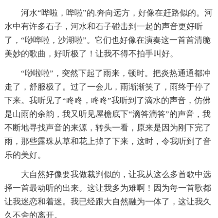
河水“哗啦，哗啦”的.奔向远方，好像在赶路似的。河
水中有许多石子，河水和石子碰击到一起的声音更好听
了，“唦哗啦，沙湖啦”。它们也好像在演奏这一首首清脆
美妙的歌曲，好听极了！让我不得不拍手叫好。
“唦啦啦”，突然下起了雨来，顿时。把炎热通通都冲
走了，舒服极了。过了一会儿，雨渐渐笑了，雨终于停了
下来。我听见了“咚咚，咚咚”我听到了滴水的声音，仿佛
是山雨的余韵，我又听见屋檐底下“滴答滴答”的声音，我
不断地寻找声音的来源，转头一看，原来是因为刚下完了
雨，那些露珠从草和花上掉了下来，这时，令我听到了音
乐的美好。
大自然好像要我做裁判似的，让我从这么多首歌中选
择一首最动听的出来。这让我多为难啊！因为每一首歌都
让我迷恋和着迷。我已经跟大自然融为一体了，这让我久
久不舍的离开。