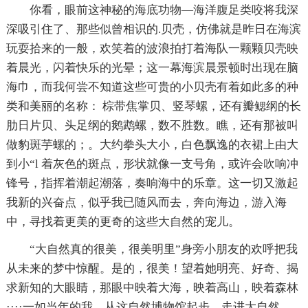
你看，眼前这神秘的海底功物—海洋腹足类咬将我深
深吸引住了、那些似曾相识的.贝壳，仿佛就是昨日在海滨
玩耍拾来的一般，欢笑着的波浪拍打着海队一颗颗贝壳映
着晨光，闪着快乐的光晕；这一幕海滨晨景顿时出现在脑
海巾，而我何尝不知道这些可贵的小贝壳有着如此多的种
类和美丽的名称： 棕带焦掌贝、竖琴螺，还有瓣鳃纲的长
肋日片贝、头足纲的鹅鹉螺，数不胜数。瞧，还有那被叫
做豹斑芋螺的；。大约拳头大小，白色飘逸的衣裙上由大
到小“l 着灰色的斑点，形状就像一支号角，或许会吹响冲
锋号，指挥着潮起潮落，奏响海中的乐章。这一切又激起
我新的兴奋点，似乎我已随风而去，奔向海边，游入海
中，寻找着更美的更奇的这些大自然的宠儿。
“大自然真的很美，很美明里”身旁小朋友的欢呼把我
从未来的梦中惊醒。是的，很美！望着她明亮、好奇、揭
求新知的大眼睛，那眼中映着大海，映着高山，映着森林
····一如当年的我。从这自然博物馆起步，走进大自然。