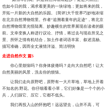
也如今日的我，渴求着更美的一块绿地；更如将来的我，
开拓一片新的大自然的乐园。 [简评]大千世界巧妙地浓缩
在北京自然博物馆里。作者“追溯着童年的足迹”，将北京
自然博物馆里光怪陆离、妙趣横生的世界展现在读者的眼
前。文幸变换人称进行议论、抒情，将过去与现在所见之
景、所怀之情有机结合，加土作者词语丰富、叙述流杨、
描写准确，因而全丈液情洋溢、简洁明快
走进自然作文 篇5
你心里烦恼吗？你身体疲倦吗？走向大自然吧！让大
自然美丽的风景，洗去你的烦恼。
让我们走向原野吧，原野有一大片草地，草地上开着
不知名的.野花。你仔细看看小草，它们好像是一个个的小
兵，人们踩它、压它，它都不低头。
我们再投入山的怀抱吧！远远望去，山并不高，可