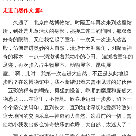
走进自然作文 篇4
久违了，北京白然博物馆。时隔五年再次来到这座馆
所，到处是儿童活泼的身影，那接二连三的询问，那双双
好奇的眼睛。又使我忆起了童年：一次又一次进入这宫
殿，仿佛走进奥妙的大自然，漫游于天涯海角，刃隆丽神
奇的标木，一点一滴滋润着我幼小的心田。 追溯着童年的
足迹，再次步入占生物展室、动物展室、昆虫展
室。‘啊，儿时，我第一次走进大自然，不正是从此地起
步吗？在这博物馆中，我不断结识着未曾相见过的好伙伴
—五彩的稀有的蝴蝶、勇猛的怪兽、乖顺的糜鹿和庞然大
物恐龙……在这里，不停地、欣喜地迈出一步步，留下一
个个坚实的脚印，直到长大，直到如此深切地爱恋玲熟知
这天地问的交响乐章—神奇的大自然。这眼前的一切，曾
使幼小我发出多么惊奇快乐的欢呼，大自然，太迷人了！