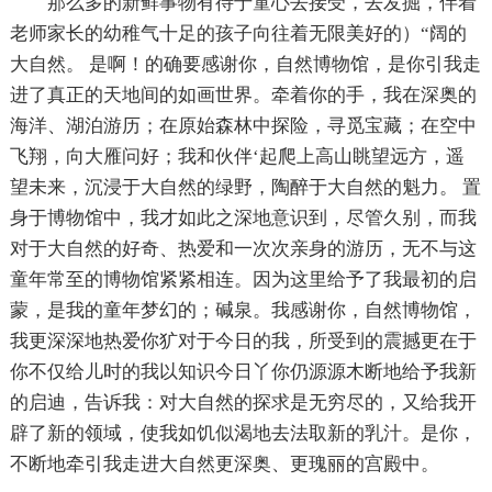
那么多的新鲜事物有待于童心去接受，去发掘，伴着
老师家长的幼稚气十足的孩子向往着无限美好的）“阔的
大自然。 是啊！的确要感谢你，自然博物馆，是你引我走
进了真正的天地间的如画世界。牵着你的手，我在深奥的
海洋、湖泊游历；在原始森林中探险，寻觅宝藏；在空中
飞翔，向大雁问好；我和伙伴‘起爬上高山眺望远方，遥
望未来，沉浸于大自然的绿野，陶醉于大自然的魁力。 置
身于博物馆中，我才如此之深地意识到，尽管久别，而我
对于大自然的好奇、热爱和一次次亲身的游历，无不与这
童年常至的博物馆紧紧相连。因为这里给予了我最初的启
蒙，是我的童年梦幻的；碱泉。我感谢你，自然博物馆，
我更深深地热爱你犷对于今日的我，所受到的震撼更在于
你不仅给儿时的我以知识今日丫你仍源源木断地给予我新
的启迪，告诉我：对大自然的探求是无穷尽的，又给我开
辟了新的领域，使我如饥似渴地去法取新的乳汁。是你，
不断地牵引我走进大自然更深奥、更瑰丽的宫殿中。