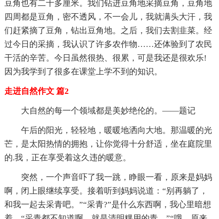
豆角也有二十多厘米。我们钻进豆角地采摘豆角，豆角地
四周都是豆角，密不透风，不一会儿，我就满头大汗，我
们赶紧摘了豆角，钻出豆角地。之后，我们去割韭菜。经
过今日的采摘，我认识了许多农作物……还体验到了农民
干活的辛苦。今日虽然很热、很累，可是我还是很欢乐!
因为我学到了很多在课堂上学不到的知识。
走进自然作文 篇2
大自然的每一个领域都是美妙绝伦的。——题记
午后的阳光，轻轻地，暖暖地洒向大地。那温暖的光
芒，是太阳热情的拥抱，让你觉得十分舒适，坐在庭院里
的.我，正在享受着这久违的暖意。
突然，一个声音吓了我一跳，睁眼一看，原来是妈妈
啊，闭上眼继续享受。接着听到妈妈说道：“别再躺了，
和我一起去采青吧。”“采青?”是什么东西啊，我心里暗想
着，“采青都不知道啊，就是清明粿用的青。”“哦，原来