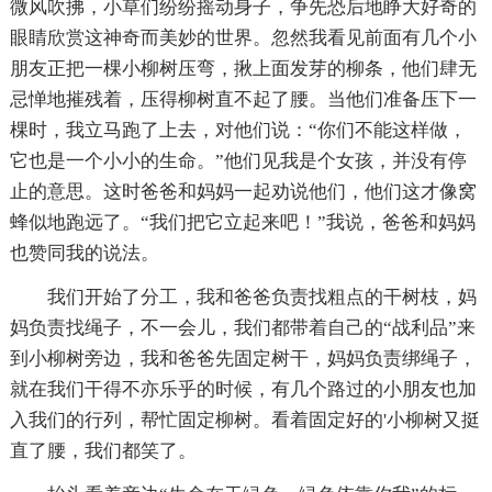
微风吹拂，小草们纷纷摇动身子，争先恐后地睁大好奇的
眼睛欣赏这神奇而美妙的世界。忽然我看见前面有几个小
朋友正把一棵小柳树压弯，揪上面发芽的柳条，他们肆无
忌惮地摧残着，压得柳树直不起了腰。当他们准备压下一
棵时，我立马跑了上去，对他们说：“你们不能这样做，
它也是一个小小的生命。”他们见我是个女孩，并没有停
止的意思。这时爸爸和妈妈一起劝说他们，他们这才像窝
蜂似地跑远了。“我们把它立起来吧！”我说，爸爸和妈妈
也赞同我的说法。
我们开始了分工，我和爸爸负责找粗点的干树枝，妈
妈负责找绳子，不一会儿，我们都带着自己的“战利品”来
到小柳树旁边，我和爸爸先固定树干，妈妈负责绑绳子，
就在我们干得不亦乐乎的时候，有几个路过的小朋友也加
入我们的行列，帮忙固定柳树。看着固定好的'小柳树又挺
直了腰，我们都笑了。