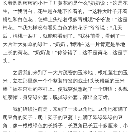
长着圆圆密密的小叶子开黄花的是什么”奶奶说：“这是花
生。”“我明白，花生是在地下长着的。”“这种大叶子开着
粉红和白色花，怎样上头结着很多青桃呢”爷爷说：“这是
棉花。”“我怎样没有看见白色的棉花呀”爷爷说：“几天
后，棉桃一裂开，就能够看到了。”我往前看，看到了一
大片叶大如伞的绿叶，“奶奶，我明白这一片肯定是旱地
上长的荷花。”奶奶说：“你答错了，这不是荷花，这是芋
头。”
之后我们来到了一大片茂密的玉米地，根粗茎壮的玉
米，立在那里像一个个整装待发的战士!头长粉丝的玉米
棒子插在茁壮的茎杆上。使我突然想起了一个谜语：头戴
红缨帽，身穿绿外套，脱掉绿外套，露出金牙齿。
我们继续往前走，来到了一块豆角地。豆角地布满了
爬豆角的架子，爬上架子的豆蔓上挂满了翠绿翠绿的豆
角，像一根根绿色的长辫子，长豆角已长五十多厘米，小