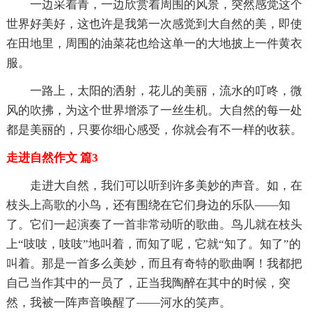
一边采着青，一边欣赏着周围的风景，突然感觉这个
世界好美好，这也许是我第一次感觉到大自然的美，即使
在田地里，周围的油菜花也给这单一的大地披上一件黄衣
服。
一路上，太阳的洒射，花儿的美丽，流水的叮咚，微
风的吹拂，为这个世界增添了一丝生机。大自然的每一处
都是美丽的，只要你细心感受，你就会有不一样的收获。
走进自然作文 篇3
走进大自然，我们可以听到许多美妙的声音。如，在
枝头上高歌的小鸟，还有围绕在它们身边的乐队——知
了。它们一起演奏了一首非常动听的歌曲。鸟儿就在枝头
上“吱吱，吱吱”地叫着，而知了呢，它就“知了。知了”的
叫着。那是一首多么美妙，而且有奇特的歌曲啊！我都把
自己当作其中的一员了，正当我陶醉在其中的时候，突
然，我被一阵声音唤醒了——河水的笑声。