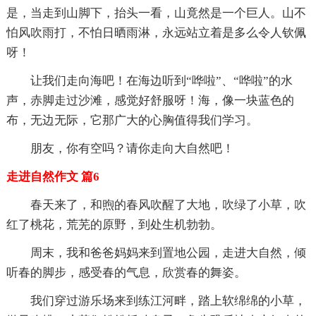
是，当走到山脚下，抬头一看，山竟然是一个巨人。山不
怕风吹雨打，不怕日晒雨淋，永远站立着是多么令人钦佩
呀！
让我们走向海吧！在海边听到“哗啦”、“哗啦”的水
声，赤脚走过沙滩，感觉好舒服呀！海，像一块蓝色的
布，无边无际，它那广大的心胸值得我们学习。
朋友，你有空吗？请你走向大自然吧！
走进自然作文 篇6
春天来了，和煦的春风吹醒了大地，吹绿了小草，吹
红了桃花，荒芜的原野，到处生机勃勃。
周末，我和爸爸妈妈来到置地公园，走进大自然，倾
听春的脚步，感受春的气息，欣赏春的舞姿。
我们穿过游乐场来到练江河畔，踏上软绵绵的小草，