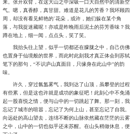
来。张开双臂，在这大山之中深吸一口大自然中的清新空
气。嗯，真香醇，真甘甜。难道是花儿的芳香？我环顾四
周，却没有看见鲜艳的`花朵，或许，她们躲在某个角
落，与我捉迷藏呢！亦或是昨晚雨后泥土的芬芳香味？我
蹲在地上，细一闻，点点头，笑了笑。
我抬头往上望，似乎一切都还在朦胧之中，自己仿佛
也置身于仙境般的世界，而此时此刻我才真正体会到苏轼
笔下的那句，“不识庐山真面目，只缘身在此山中”的韵
味。
许久，穿过氤氲雾气，我到达了山顶，虽攀登的过程
有些累，但是这也许就是成功的象征吧！此刻心中不免涌
起一股喜悦之情，便与山中的一切跳起了舞。那一刻，我
忘记了城市的喧嚣，忘记了为何上山，甚至忘记了自我。
向远处的高山望去，连绵不断的山脉依然藏在茫茫的云雾
之中，山中的一切也似乎还未苏醒。在山头稍做休息，便