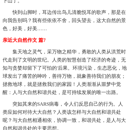
下山了。
快到山脚时，耳边传出鸟儿清脆悦耳的歌声，那是在
向我告别吗？我有些依依不舍，回头望去，这大自然的景
色，好美，好美……
亲近大自然作文 篇7
集天地之灵气，采万物之精华，勇敢的人类从洪荒时
代走到了文明的世纪。人类的智慧创造了经济的奇迹，无
知与贪婪却留下了可怕的'后果。环境污染，生态恶化，地
球发出了痛苦的呻吟，善待万物，就象善待我们的朋友；
拯救地球，就是拯救我们的家园！人类渐渐从噩梦中觉
醒：人与大自然和谐共处，是可持续发展的唯一出路。
突如其来的SARS病毒，令人们反思自己的行为。人
类应如何对待大大自然？人类该怎样与大自然和谐共处
呢？与大自然相通相依，协调一致，和谐共处，是人与大
自然和谐共处的主要思想。