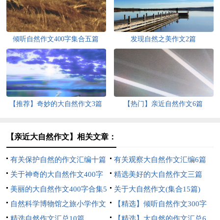
倾听自然作文400字集合五篇
发现自然之美作文2篇
【推荐】奇妙的大自然作文3篇
【热门】亲近自然作文6篇
【亲近大自然作文】相关文章：
有关保护自然的作文汇编十篇
有关观察大自然作文汇编6篇
关于神奇的大自然作文400字
精选美好的大自然作文三篇
八篇
美丽的大自然作文400字合集5
关于大自然作文(集合15篇)
篇
自然科学博物馆之旅小学作文
【精选】倾听自然作文300字
精选自然作文汇总10篇
三篇
【精选】大自然的作文汇总6