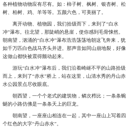
各种植物动物应有尽有。如：柿子树、枫树、银杏树、松
树、柏树、鸡、羊等等。五颜六色，可美丽了。
离开动物、植物园，我们拾级而下，来到了“白水
冲”瀑布。往北望，那陡峭的悬崖，使你感到毛骨悚然。
朝南望，汹涌的“白水冲”瀑布浩浩荡荡地朝这飞奔来，犹
如千万匹白色战马齐头并进。那声音如同山崩地裂，好像
这做山都快被震得颤动起来。
游玩“白水冲”瀑布后，我们沿着崎岖不平的山路拾级
而上，来到了“赤水”桥上，站在这里，山清水秀的丹山赤
水公园景点尽收眼底。
朝西望，一个个老式的建筑物，鳞次栉比；一条条蜿
蜒的小路仿佛是一条条天上的巨龙。
朝南望，一座座山相连在一起，其中一座山上写着四
个红色的大字“丹山赤水”。