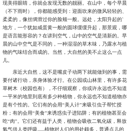
现美得眼睛，你就会发现无数的靓丽。在山中，每个早晨
（不下雨时），你都能感受到：迎面吹来的微风轻轻的、
柔柔的，像丝绸滑过你的脸颊一般。远处，太阳升起的`
地方，一个犹如咸蛋黄一般的圆球缓缓升起，那景观，哪
是语言能形容的？在讲到空气，山中的空气是清新的。早
晨的山中空气是不同的，一种湿湿的草木味，乃露水与植
物的气味结合而成的。当然，大自然的美不止这么一点
儿。
亲近大自然，这不是嘴皮子动两下就能做到的事，需
要付诸行动，亲身体验才行。在公园或山林里，有许多花
草树木（校园也有），不仔细观察，你或许永远也不知道
一平米的地里到底有多少种植物，你永远也不知道植物亦
是有个性的。它们有的会用“美人计”来吸引虫子帮忙授
粉；有的会用“美食”来诱惑虫子进陷阱；有的植物甚至会
吃“肉”。它们还有益于人类，植物会吸收二氧化碳，释放
氧气供人类呼吸......植物对人们的用处颇多，普通点儿的