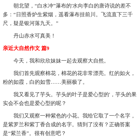
朝北望，“白水冲”瀑布的'水向李白的唐诗说的差不
多：“日照香炉生紫烟，遥看瀑布挂前川。飞流直下三千
尺，疑是银河落九天。”
丹山赤水可真美！
亲近大自然作文 篇9
今天，我和欣欣妹妹一起去观察大自然。
我们首先观察棉花，棉花的花非常漂亮。红的如火，
粉的如霞，白的如雪……美丽极了。
我又看见了芋头。芋头的叶子是爱心型的'，芋头的果
实会不会也是爱心型的呢？
我们又观察一种紫色的小花。我给它取了一个名字，
是紫罗兰和紫丁香合成的名字。猜到了没有？正确答案
是“紫兰香”。很有创意吧？