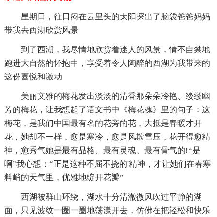
星期日，往日闷在云里头的太阳探出了脑袋爸爸妈妈
带我去西湖欣赏风景
到了西湖，我尽情地欣赏着迷人的风景，情不自禁地
跑进大自然的怀抱中，享受着令人陶醉的西湖为我带来的
这份喜悦和激动
美丽文雅的梅花发出淡淡的清香那朵朵冷艳、缕缕幽
芳的梅花，让我想起了语文书中《梅花魂》里的句子：这
梅花，是我们中国最有名的花旁的花，大抵是春暖才开
花，她却不一样，愈是寒冷，愈是风欺雪压，花开得愈精
神，愈秀气她是最有品格、最有灵魂、最有骨气的!“是
啊”我心想：“正是这种不屈不挠的'精神，才让她们在春寒
料峭的天气里，优雅地绽开花瓣”
西湖被群山环绕，湖水十分清澈微风吹过平静的湖
面，只见波纹一圈一圈地荡漾开去，仿佛在把轻松和快乐