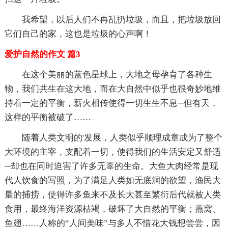
我希望，以后人们不再乱扔垃圾，而且，把垃圾放回
它们自己的家，这也是垃圾的心声啊！
爱护自然的作文 篇3
在这个美丽的蓝色星球上，大地之母孕育了各种生
物，我们共生在这大地，而在大自然中似乎也很奇妙地维
持着一定的平衡，薪火相传使得一切生生不息─但有天，
这样的平衡被破了……
随着人类文明的'发展，人类似乎顺理成章成为了整个
大环境的主宰，支配着一切，使得我们的生活安定又舒适
─却也在同时迫害了许多无辜的生命。大鱼大肉经常是现
代人饮食的写照，为了满足人类如无底洞的欲望，渔民大
量的捕捞，使得许多鱼来不及长大甚至繁衍后代就被人类
食用，最终海洋资源枯竭，破坏了大自然的平衡；燕窝、
鱼翅……人称的“人间美味”与多人不惜花大钱想尝尝，因