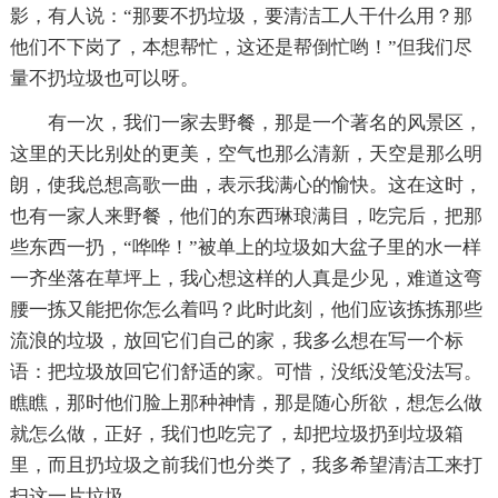
影，有人说：“那要不扔垃圾，要清洁工人干什么用？那
他们不下岗了，本想帮忙，这还是帮倒忙哟！”但我们尽
量不扔垃圾也可以呀。
有一次，我们一家去野餐，那是一个著名的风景区，
这里的天比别处的更美，空气也那么清新，天空是那么明
朗，使我总想高歌一曲，表示我满心的愉快。这在这时，
也有一家人来野餐，他们的东西琳琅满目，吃完后，把那
些东西一扔，“哗哗！”被单上的垃圾如大盆子里的水一样
一齐坐落在草坪上，我心想这样的人真是少见，难道这弯
腰一拣又能把你怎么着吗？此时此刻，他们应该拣拣那些
流浪的垃圾，放回它们自己的家，我多么想在写一个标
语：把垃圾放回它们舒适的家。可惜，没纸没笔没法写。
瞧瞧，那时他们脸上那种神情，那是随心所欲，想怎么做
就怎么做，正好，我们也吃完了，却把垃圾扔到垃圾箱
里，而且扔垃圾之前我们也分类了，我多希望清洁工来打
扫这一片垃圾。