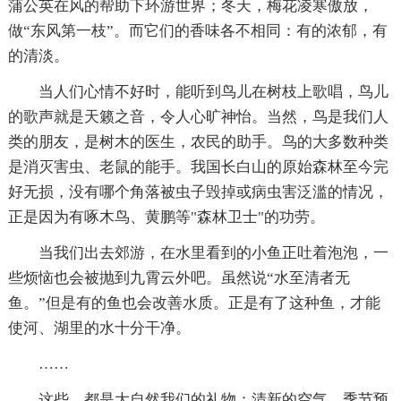
蒲公英在风的帮助下环游世界；冬天，梅花凌寒傲放，
做“东风第一枝”。而它们的香味各不相同：有的浓郁，有
的清淡。
当人们心情不好时，能听到鸟儿在树枝上歌唱，鸟儿
的歌声就是天籁之音，令人心旷神怡。当然，鸟是我们人
类的朋友，是树木的医生，农民的助手。鸟的大多数种类
是消灭害虫、老鼠的能手。我国长白山的原始森林至今完
好无损，没有哪个角落被虫子毁掉或病虫害泛滥的情况，
正是因为有啄木鸟、黄鹏等"森林卫士"的功劳。
当我们出去郊游，在水里看到的小鱼正吐着泡泡，一
些烦恼也会被抛到九霄云外吧。虽然说“水至清者无
鱼。”但是有的鱼也会改善水质。正是有了这种鱼，才能
使河、湖里的水十分干净。
……
这些，都是大自然我们的礼物：清新的空气、季节预