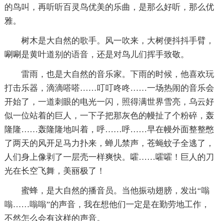
的鸟叫，再听听百灵鸟优美的乐曲，是那么好听，那么优
雅。
树木是大自然的歌手。风一吹来，大树便抖抖手臂，
唰唰是黄叶道别的语音，还是对鸟儿们挥手致敬。
雷雨，也是大自然的音乐家。下雨的时候，他喜欢玩
打击乐器，滴滴嗒嗒……叮叮咚咚……一场热闹的音乐会
开始了，一道刺眼的电光一闪，照得满世界雪亮，乌云好
似一位站着的巨人，一下子把那灰色的幔扯了个粉碎，轰
隆隆……轰隆隆地叫着，呼……呼……早在幔外面整整憋
了两天的风开足马力扑来，蝉儿禁声，苍蝇蚊子全逃了，
人们身上像剥了一层壳一样爽快。嚯……嚯嚯！巨人的刀
光在长空飞舞，美丽极了！
蜜蜂，是大自然的播音员。当他振动翅膀，发出“嗡
嗡……嗡嗡”的声音，我在想他们一定是在勤劳地工作，
不然怎么会有这样的声音。