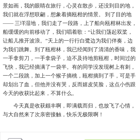
景如画，我的眼睛在旅行，心灵在散步，还没到目的地，
我们就在浮想联翩，想象着摘瓯柑的情景。 到了目的地
―― 三垟湿地，我们走了一段路，上了船向瓯柑林出发，
船缓缓的向前移动了，我们唱着歌：“让我们荡起双桨，
让船儿推开波浪。”天上的一行行白鹭边为我们伴奏，边
为我们跳舞。到了瓯柑林，我已经闻到了清清的香味，我
一手拿剪刀，一手拿袋子，迫不及待地剪瓯柑，时间过的
飞快，我已经摘满了一袋半。有的同学没发现树上有刺，
一个二段跳，加上一个猴子摘桃，瓯柑摘到了手，可是手
却划出了血，但他并没有哭，反而嬉皮笑脸，这点小伤跟
今天的收获比起来，不算什么。
今天真是收获颇丰啊，即满载而归，也放飞了心情，
与大自然来了次亲密接触，快乐无极限啊！