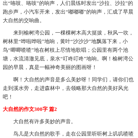
出“咯吱、咯吱”的响声，人们晨练时发出“沙拉、沙拉”的
跑步声，小汽车开来，发出“嘟嘟嘟”的响声，汇成了早晨
大自然的交响曲。
来到榆树湾公园，一棵棵树木高大挺拔，秋风一吹，
树林里“哗啦哗啦”地响，黄叶“沙沙沙”地飘落下来，小
鸟“唧唧喳喳”地在树枝上尽情地歌唱；公园里有两个池
塘，水流清澈见底，泉水“叮咚叮咚”地响。啊！榆树湾公
园的早晨，真是一幅神奇美丽的图画呀！
啊！大自然的声音是多么美妙呀！同学们，请你们也
走到溪水旁，走进森林中，去领略那大自然的美好风光
吧！
大自然的作文300字 篇2
大自然有许多美妙的声音。
鸟儿是大自然的歌手，走在公园里听听树上叽叽喳喳