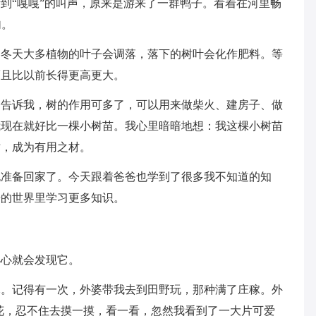
到“嘎嘎”的叫声，原来是游来了一群鸭子。看着在河里畅
句。
，冬天大多植物的叶子会调落，落下的树叶会化作肥料。等
而且比以前长得更高更大。
爸告诉我，树的作用可多了，可以用来做柴火、建房子、做
我现在就好比一棵小树苗。我心里暗暗地想：我这棵小树苗
树，成为有用之材。
也准备回家了。今天跟着爸爸也学到了很多我不知道的知
奇的世界里学习更多知识。
小心就会发现它。
木。记得有一次，外婆带我去到田野玩，那种满了庄稼。外
花，忍不住去摸一摸，看一看，忽然我看到了一大片可爱