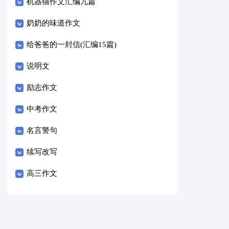
8篇）
机器猫作文汇编九篇
奶奶的味道作文
给爸爸的一封信(汇编15篇)
说明文
励志作文
中考作文
名言警句
续写改写
高三作文