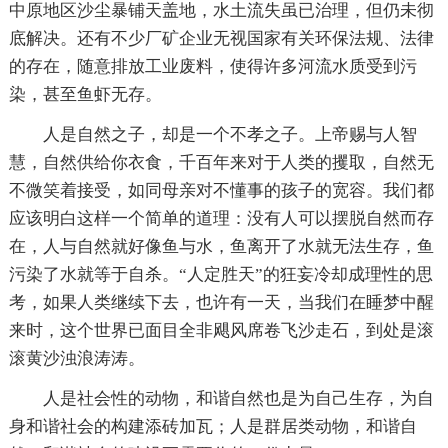
中原地区沙尘暴铺天盖地，水土流失虽已治理，但仍未彻
底解决。还有不少厂矿企业无视国家有关环保法规、法律
的存在，随意排放工业废料，使得许多河流水质受到污
染，甚至鱼虾无存。
人是自然之子，却是一个不孝之子。上帝赐与人智
慧，自然供给你衣食，千百年来对于人类的攫取，自然无
不微笑着接受，如同母亲对不懂事的孩子的宽容。我们都
应该明白这样一个简单的道理：没有人可以摆脱自然而存
在，人与自然就好像鱼与水，鱼离开了水就无法生存，鱼
污染了水就等于自杀。“人定胜天”的狂妄冷却成理性的思
考，如果人类继续下去，也许有一天，当我们在睡梦中醒
来时，这个世界已面目全非飓风席卷飞沙走石，到处是滚
滚黄沙浊浪涛涛。
人是社会性的动物，和谐自然也是为自己生存，为自
身和谐社会的构建添砖加瓦；人是群居类动物，和谐自