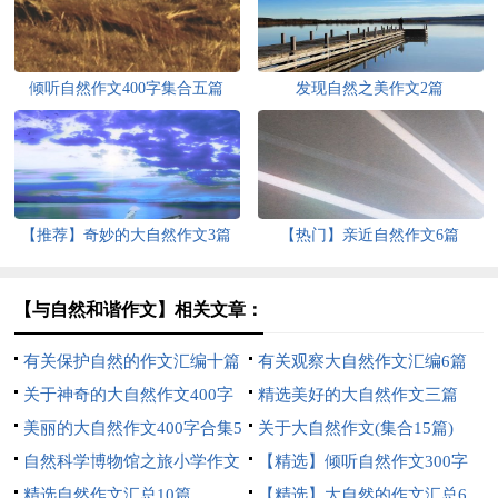
倾听自然作文400字集合五篇
发现自然之美作文2篇
【推荐】奇妙的大自然作文3篇
【热门】亲近自然作文6篇
【与自然和谐作文】相关文章：
有关保护自然的作文汇编十篇
有关观察大自然作文汇编6篇
关于神奇的大自然作文400字
精选美好的大自然作文三篇
八篇
美丽的大自然作文400字合集5
关于大自然作文(集合15篇)
篇
自然科学博物馆之旅小学作文
【精选】倾听自然作文300字
精选自然作文汇总10篇
三篇
【精选】大自然的作文汇总6