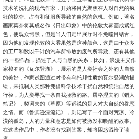
技术的洗礼的现代作家，开始将目光聚焦在人对自然的疯
狂的掠夺、占有和征服所导致的自然的危机。例如，著名
画家莫奈将其成名作《日出印象》中的伦敦大雾画成紫红
色，使观众愕然，但是当人们走出展厅时不免瞠目结舌，
因为他们发现伦敦的大雾果然是这种颜色，这是由于众多
的工厂和数以千计的汽车所排放的废气所导致。还有其他
的.一些作品，描述了人与自然的关系，比如，浪漫主义作
家梭罗的《瓦尔登湖》，展示的是人类社会之外的大自然
的美好，作家试图通过对带有乌托邦性质的瓦尔登湖的描
绘，来抵制人类那种凭借科学技术干扰自然和统治自然的
行径，为人类寻找一条自我拯救的路。屠格涅夫的《猎人
笔记》，契诃夫的《草原》等诉说的是人对大自然的眷恋
之情。而《鲁滨逊漂流记》，则记写了一个面对荒凉、冷
漠的孤岛，人的力量和意志是如何被激发和唤醒的故事。
在这些作品中，作者没有找到答案，却将困惑留给了读
者。