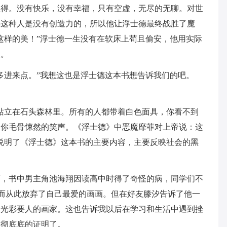
值得。没有快乐，没有幸福，只有空虚，无尽的无聊。对世
得这种人是没有创造力的，所以他让浮士德最终战胜了魔
这样的美！”浮士德一生没有在软床上苟且偷安，他用实际
救。
多进来点。”我想这也是浮士德这本书想告诉我们的吧。
站立在石头森林里。所有的人都带着白色面具，你看不到
令你毛骨悚然的笑声。《浮士德》中恶魔靡菲对上帝说：这
说明了《浮士德》这本书的主要内容，主要反映社会的黑
面，书中男主角池海翔因读高中时得了奇怪的病，同学们不
因而从此放弃了自己最爱的画画。但在好友滕汐告诉了他一
为光彩要人的画家。这也告诉我以后在学习和生活中遇到挫
彻彻底底的证明了。