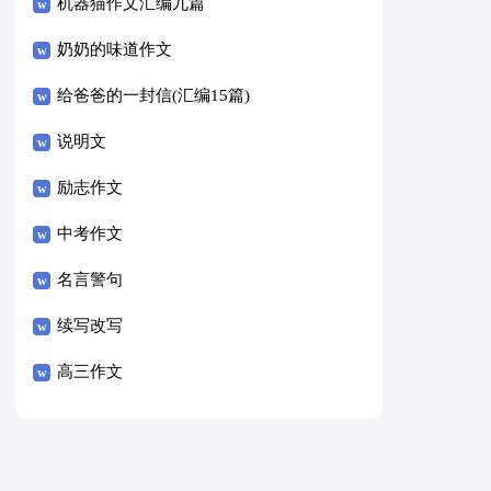
8篇）
机器猫作文汇编九篇
奶奶的味道作文
给爸爸的一封信(汇编15篇)
说明文
励志作文
中考作文
名言警句
续写改写
高三作文