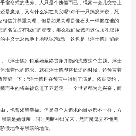
近乎宿命式的悲凉。人只是个傀儡而已，绳索一会儿交给上
还是魔鬼，又有什么实在意义呢?对于一只蚂蚁来说，死
应相信并尊重真理，但是如果真理是像石头一样握在谁的
慈悲的名义占有我们的灵魂，那么我们应该向这位顶礼膜拜
的手义无返顾地下地狱呢?我想，这也是《浮士德》留给
往，《浮士德》也至始至终贯穿并隐约流露这个主题。浮士
不体现着他的追求。就在浮士德即将长逝的时候，还预言着
请停留一下：“浮士德也在预言中得到了满足。依据契约，
杀戮而生的将军被送进了养老院——全世界都为之兴奋，而
自由，也曾渴望幸福。但是每个人追求的目标都不一样，方
，黑暗是她母亲，同时黑暗神出光来，然而魔鬼弄不懂黑
该骄傲地争夺黑暗的地位。