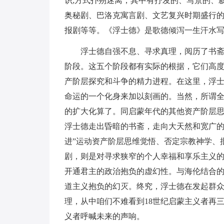
识;方式扑朔迷离，其中有抒发的、写景的、
奥秘剧、巴洛克寓言剧、文艺复兴时期盛行
报剧等等。《浮士德》是歌德倾泻一生汗水写
浮士德自强不息、寻求真理，阅历了书
阶段。这五个阶段都有实际的根据，它们高度
产阶层探究和斗争的精力进程。在这里，浮
命运的一个化身来加以刻画的。当然，所谓
的扩大化算了。同启蒙年代的其他资产阶层
浮士德走出昏暗的书斋，走向大天然和宽广的
进”运动资产阶层思维觉悟、否定宗教神学、
剧，则是对寻求狭窄的个人幸福和享乐主义
开通君主的政治抱负的虚幻性。与海伦结合
道主义抱负的幻灭。终究，浮士德在发起群
理，从中咱们不难看到18世纪启蒙主义者再三
义者呼喊未来的声响。