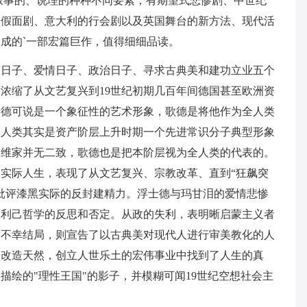
叙事的、说理的种种不同要素，有期望式悲惨剧、中世纪
的假面剧、意大利的行会剧以及英国舞台的新方法、现代活
成的`一部宏篇巨作，值得细细品读。
斋日子、爱情日子、政治日子、寻求古典美和建功立业五个
浓缩了从文艺复兴到19世纪初期几百年间德国甚至欧洲资
士德可说是一个象征性的艺术形象，歌德是将他作为全人类
全人类其实是资产阶层上升时期一个先进常识分子典型形象
思维家并无二致，歌德也是把本阶层视为全人类的代表的。
实际人生，表现了从文艺复兴、宗教改革、直到“狂飙突
批评漆黑实际的反封建精力。浮士德与玛甘泪的爱情悲惨
的利己哲学的反思和否定。从政的失利，表明晰启蒙主义者
的不幸结局，则宣告了以古典美对现代人进行审美教化的人
众改造天然，创立人世乐土的宏伟事业中找到了人生的真
描绘的"理性王国"的影子，并模糊可闻19世纪空想社会主