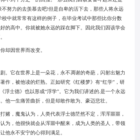
豪不努力的去羡慕去吧!但是自卑的活下去，那些人将永远
学校中就常常有这样的例子，在毕业考试中那些比你分数
上好的高中。你就被她永远的踩在脚下。因此我们因该学会
下。
是你却因世界而改变。
歌剧。它在世界上是一朵花，永不凋谢的奇葩，闪射出魅力
著作，被他读的烂熟。正如研究《红楼梦》有“红学”，研
《浮士德》也以形成“浮学”。它为我们讲述的.是一个永远
事。他一生痛苦曲折，但是却敢作敢为、豪迈悲壮。
帝打赌，魔鬼认为，人类代表浮士德茫然不定，浑浑噩噩，
确认为，他很快就会从浑噩中醒来，成为人类的圣人，带领
以让他永不安宁的心得到满足。