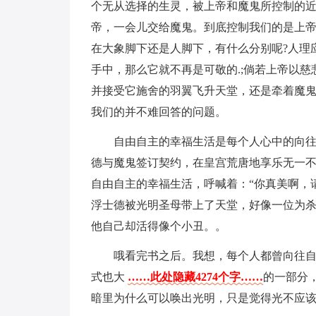
个无从选择的生灵，被上帝和魔鬼所控制的
帝，一会儿交给魔鬼。到底控制我们的是上帝
在大象脚下还是人脚下，有什么分别呢?人理
手中，那么它就不再是可敬的.;倘若上帝以
并接受它施舍的羽翼飞升天堂，还是牵着魔鬼
我们的并不难回答的问题。
自由自主的幸福生活是每个人心中的向
德与魔鬼签订契约，在皇宫荒唐地享乐无一
自由自主的幸福生活，呼喊着：“你真美啊，
浮士德被光明圣母带上了天堂，好像一位为
他自己却活得像个小丑。。
哦看完书之后。我想，每个人都曾向往
式也大
……此处隐藏4274个字……
的一部分
暗里为什么可以唤出光明，只是觉得光不应