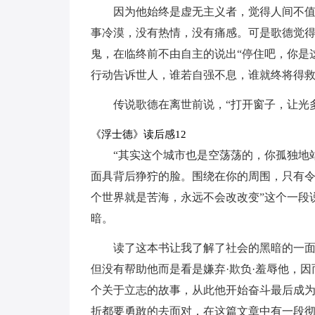
因为他始终是虚无主义者，觉得人间不
事冷漠，没有热情，没有痛感。可是歌德觉
鬼，在临终前不由自主的说出“停住吧，你是
行动告诉世人，谁若自强不息，谁就终将得
传说歌德在离世前说，“打开窗子，让光
《浮士德》读后感12
“其实这个城市也是空荡荡的，你孤独地
面具背后狰狞的脸。围绕在你的周围，只有
个世界就是苦海，永远不会改改变”这个一段
暗。
读了这本书让我了解了社会的黑暗的一
但没有帮助他而是看是嫌弃·欺负·羞辱他，
个关于立志的故事，从此他开始奋斗最后成
折都要勇敢的去面对，在这篇文章中有一段