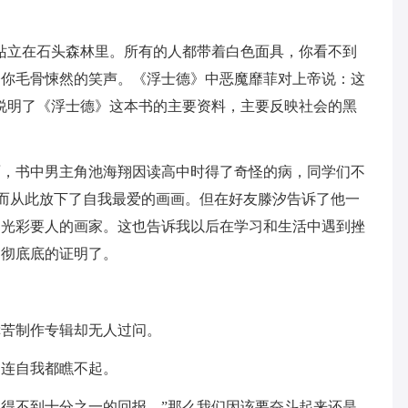
站立在石头森林里。所有的人都带着白色面具，你看不到
令你毛骨悚然的笑声。《浮士德》中恶魔靡菲对上帝说：这
说明了《浮士德》这本书的主要资料，主要反映社会的黑
面，书中男主角池海翔因读高中时得了奇怪的病，同学们不
因而从此放下了自我最爱的画画。但在好友滕汐告诉了他一
为光彩要人的画家。这也告诉我以后在学习和生活中遇到挫
彻彻底底的证明了。
幸苦制作专辑却无人过问。
，连自我都瞧不起。
得不到十分之一的回报。”那么我们因该要奋斗起来还是