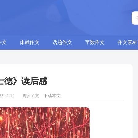
作文
体裁作文
话题作文
字数作文
作文素材
士德》读后感
2:41:14
阅读全文
下载本文