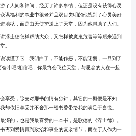
遨游了人间和神间，经历了许多事情，但还是没有获得心灵
大众谋福利的事业中很老并且双目失明的他找到了心灵美好
抓进地狱，而是由天使护送上了天堂，因为他帮助了人们。
在讲浮士德怎样帮助大众，又怎样被魔鬼危害等等后来遇到
天堂。
敢说读懂了它，我明白了，不能作恶，不能迷惘，一旦到了
而奋斗吧!相信吧，你最终会飞往天堂，与思念的人在一起
不会享受，除去对那书的情有独钟，其它的一概便是不知
，我却依旧享受并不舍那一缕书香带给我的满足于喜悦。
象最深的，也是我最喜爱的一本书，是歌德的《浮士德》。
从书斋到爱情再到政治和事业的复杂情节，而在于人作为一