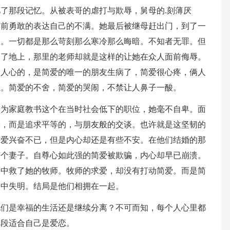
了那段记忆。从被表哥的虐打与欺辱，舅母的.刻薄厌
面前勇敢的表达自己的不满。她最后被继母赶出门，到了一
了。一切都是那么苛刻那么寒冷那么晦暗。不知者无罪。但
到了地上，那里的老师却就是这样的让她在众人面前侮辱。
动人心的，是简爱的唯一的朋友生病了，简爱很心疼，俩人
上。简爱的不舍，简爱的哭闹，不禁让人鼻子一酸。
身为家庭教书这个在当时社会低下的职位，她毫不自卑。面
张，而是追求平等的，与朋友般的交谈。也许就是这坚韧的
简爱兴奋不已，但是内心却还是有些不安。在他们结婚的那
有个妻子。自尊心如此强的简爱被欺骗，内心却早已崩溃。
雨中救了她的牧师。牧师的求爱，却没有打动简爱。而是简
火中失明。结局是他们相拥在一起。
他们是幸福的生活还是继续分离？不可而知，每个人心里都
一段适合自己是爱恋。