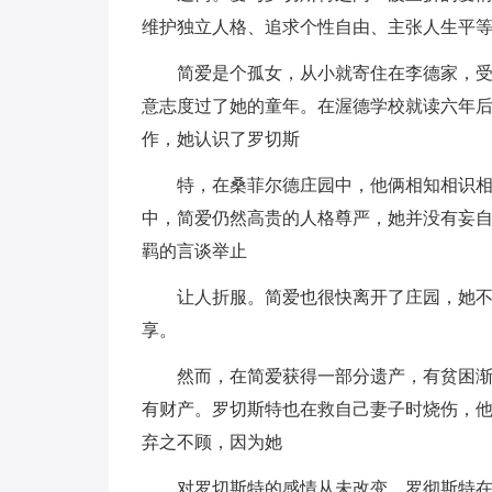
维护独立人格、追求个性自由、主张人生平等
简爱是个孤女，从小就寄住在李德家，
意志度过了她的童年。在渥德学校就读六年
作，她认识了罗切斯
特，在桑菲尔德庄园中，他俩相知相识相爱
中，简爱仍然高贵的人格尊严，她并没有妄
羁的言谈举止
让人折服。简爱也很快离开了庄园，她
享。
然而，在简爱获得一部分遗产，有贫困
有财产。罗切斯特也在救自己妻子时烧伤，
弃之不顾，因为她
对罗切斯特的感情从未改变。罗彻斯特在