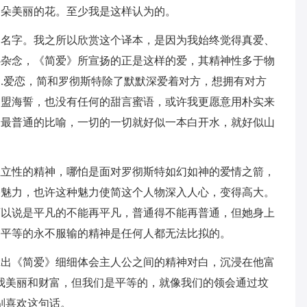
一朵美丽的花。至少我是这样认为的。
的名字。我之所以欣赏这个译本，是因为我始终觉得真爱、
心杂念，《简爱》所宣扬的正是这样的爱，其精神性多于物
.爱恋，简和罗彻斯特除了默默深爱着对方，想拥有对方
山盟海誓，也没有任何的甜言蜜语，或许我更愿意用朴实来
个最普通的比喻，一切的一切就好似一本白开水，就好似山
独立性的精神，哪怕是面对罗彻斯特如幻如神的爱情之箭，
格魅力，也许这种魅力使简这个人物深入人心，变得高大。
可以说是平凡的不能再平凡，普通得不能再普通，但她身上
格平等的永不服输的精神是任何人都无法比拟的。
拿出《简爱》细细体会主人公之间的精神对白，沉浸在他富
我美丽和财富，但我们是平等的，就像我们的领会通过坟
别喜欢这句话。