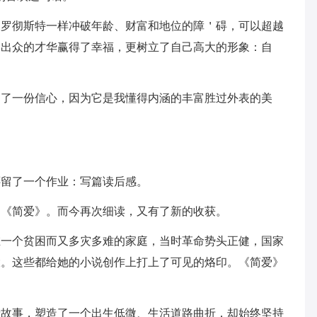
和罗彻斯特一样冲破年龄、财富和地位的障＇碍，可以超越
，出众的才华赢得了幸福，更树立了自己高大的形象：自
加了一份信心，因为它是我懂得内涵的丰富胜过外表的美
还留了一个作业：写篇读后感。
过《简爱》。而今再次细读，又有了新的收获。
在一个贫困而又多灾多难的家庭，当时革命势头正健，国家
大。这些都给她的小说创作上打上了可见的烙印。《简爱》
情故事，塑造了一个出生低微、生活道路曲折，却始终坚持