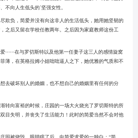
、不向人生低头的`坚强女性。
受尽欺负，简爱并没有向这非人的生活低头，她用她坚韧的
后，之后又留在学校任教两年。之后因为家庭教师这份工
······在与罗切斯特以及他第一任妻子这三人的感情旋窝
自菲薄，在英格拉姆小姐咄咄逼人之下，她优雅的气质和不
不想去破坏别人的婚姻，也不想自己的婚姻里有任何的分
渐渐转向富裕的时候，庄园的一场大火烧光了罗切斯特的所
他双目失明，并丧失了生活能力！此时的简爱当然不会对他
庄园被烧毁，眼睛瞎了后，向简爱求爱的一独白：“简，