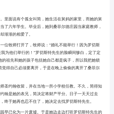
看。里面说有个孤女叫简，她生活在舅妈的家里，而她的舅
里当了六年学生。毕业后，她到桑菲尔德庄园当家庭教师，
们却渐渐的相爱了。
一位牧师打开了，牧师说：“婚礼不能举行！因为罗切斯
是我为他们举行的！”罗切斯特先生的脸瞬间惨白，定了定
她的祖先和她的孩子包括她自己都是疯子，所以我把她锁
简觉得自己必须要离开，于是在晚上偷偷的离开了桑菲尔
牧师圣约翰收留，并在当地一所小学校任教。不久，简得知
圣约翰是她的表兄，简决定将财产平分。日子一天天过去
深，终于她再也忍不住了，她决定去找罗切斯特先生。
庄园早已化为一片废墟。于是她边走边打听罗切斯特先生的