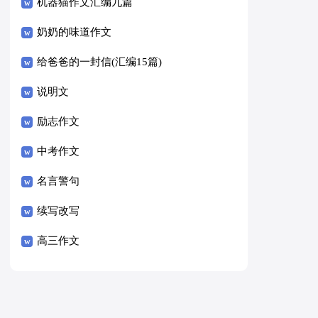
8篇）
机器猫作文汇编九篇
奶奶的味道作文
给爸爸的一封信(汇编15篇)
说明文
励志作文
中考作文
名言警句
续写改写
高三作文