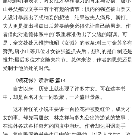
旗帜鲜明地表明了对女性才华和能力的肯定与赞扬。唐小
山寻父那段文字中有个有趣的情节：惧内的强盗被山寨夫
人设计暴露出了想纳妾的想法，结果被夫人痛斥、暴打。
夫人更是提出强盗日后若要纳妾必得先让自己纳男宠。作
者借此对道德体系中的`双重标准做出了尖锐的嘲讽。可
是，全文处处又维护班昭《女诫》的教条;对三寸金莲多有
赞美;唐小山等几位才女被强盗抓去后，想到的是自刎还是
投井;最后多位才女随夫殉节。总体来说，作者的思想还是
受制于他所处的时代。
《镜花缘》读后感 篇14
自古以来，历史上就出现了许多才女。可在这本书
中，却是百名才女一同欢聚，一片盛世景象。
这本神怪的小说主要讲一百位花神被贬红尘，成为才
女的事。却先写唐敖、林之祥与多九公出海游览的故事，
在海外各式各样奇艺的国度中游玩。作者却运用讽刺手
法，将白民国教书先生口中的“幼吾幼，以及人之幼”，改