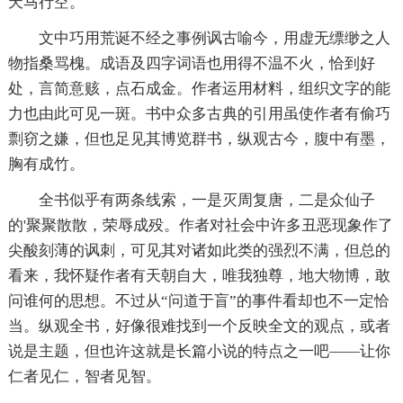
天马行空。
文中巧用荒诞不经之事例讽古喻今，用虚无缥缈之人
物指桑骂槐。成语及四字词语也用得不温不火，恰到好
处，言简意赅，点石成金。作者运用材料，组织文字的能
力也由此可见一斑。书中众多古典的引用虽使作者有偷巧
剽窃之嫌，但也足见其博览群书，纵观古今，腹中有墨，
胸有成竹。
全书似乎有两条线索，一是灭周复唐，二是众仙子
的'聚聚散散，荣辱成殁。作者对社会中许多丑恶现象作了
尖酸刻薄的讽刺，可见其对诸如此类的强烈不满，但总的
看来，我怀疑作者有天朝自大，唯我独尊，地大物博，敢
问谁何的思想。不过从“问道于盲”的事件看却也不一定恰
当。纵观全书，好像很难找到一个反映全文的观点，或者
说是主题，但也许这就是长篇小说的特点之一吧——让你
仁者见仁，智者见智。