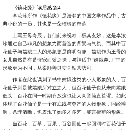
《镜花缘》读后感 篇4
李汝珍所作《镜花缘》是浩瀚的中国文学作品中，古
典小说的一员，其也是一朵璀璨的奇葩。
上写王母寿辰，各仙前来祝寿，极其玄妙，这是李汝
珍通过自己非凡的想象力而营造的背景与气氛。而其中百
花仙子与嫦娥二人的形象更是鲜明有趣，嫦娥作为王母的
女儿自然是有番恃宠而骄之味，与神话中“嫦娥奔月”中的
形象更为不同，从柔顺善良变为钻营势利。
作者在此也讽刺了书中嫦娥这类的小人形象的人，百
花仙子则是被嫦娥所对立之人，但百花仙子也从未向嫦娥
低头，百花在同一时期齐放这也让人真觉简直荒谬。如此
体现了百花仙子是一个有底线与尊严的人物形象，同经辩
解，条理清晰，也表现了她多才多艺，能言擅辩的形象。
当百花，百草，百果，百谷回仙一起回洞时百花仙子