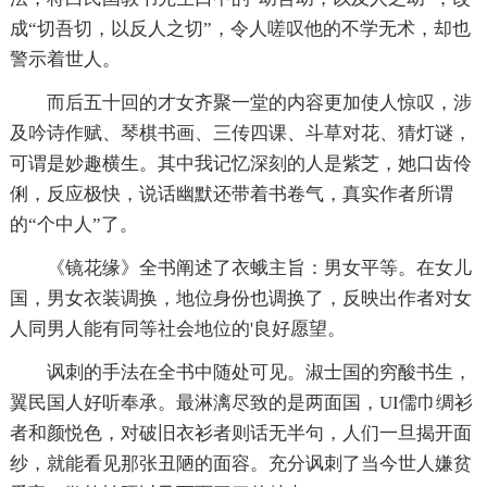
成“切吾切，以反人之切”，令人嗟叹他的不学无术，却也
警示着世人。
而后五十回的才女齐聚一堂的内容更加使人惊叹，涉
及吟诗作赋、琴棋书画、三传四课、斗草对花、猜灯谜，
可谓是妙趣横生。其中我记忆深刻的人是紫芝，她口齿伶
俐，反应极快，说话幽默还带着书卷气，真实作者所谓
的“个中人”了。
《镜花缘》全书阐述了衣蛾主旨：男女平等。在女儿
国，男女衣装调换，地位身份也调换了，反映出作者对女
人同男人能有同等社会地位的'良好愿望。
讽刺的手法在全书中随处可见。淑士国的穷酸书生，
翼民国人好听奉承。最淋漓尽致的是两面国，UI儒巾绸衫
者和颜悦色，对破旧衣衫者则话无半句，人们一旦揭开面
纱，就能看见那张丑陋的面容。充分讽刺了当今世人嫌贫