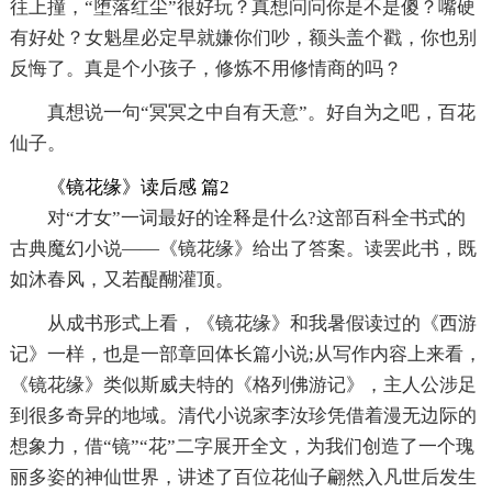
往上撞，“堕落红尘”很好玩？真想问问你是不是傻？嘴硬
有好处？女魁星必定早就嫌你们吵，额头盖个戳，你也别
反悔了。真是个小孩子，修炼不用修情商的吗？
真想说一句“冥冥之中自有天意”。好自为之吧，百花
仙子。
《镜花缘》读后感 篇2
对“才女”一词最好的诠释是什么?这部百科全书式的
古典魔幻小说——《镜花缘》给出了答案。读罢此书，既
如沐春风，又若醍醐灌顶。
从成书形式上看，《镜花缘》和我暑假读过的《西游
记》一样，也是一部章回体长篇小说;从写作内容上来看，
《镜花缘》类似斯威夫特的《格列佛游记》，主人公涉足
到很多奇异的地域。清代小说家李汝珍凭借着漫无边际的
想象力，借“镜”“花”二字展开全文，为我们创造了一个瑰
丽多姿的神仙世界，讲述了百位花仙子翩然入凡世后发生