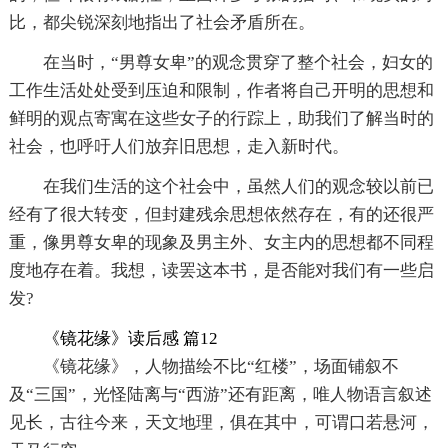
比，都尖锐深刻地指出了社会矛盾所在。
在当时，“男尊女卑”的观念贯穿了整个社会，妇女的
工作生活处处受到压迫和限制，作者将自己开明的思想和
鲜明的观点寄寓在这些女子的行踪上，助我们了解当时的
社会，也呼吁人们放弃旧思想，走入新时代。
在我们生活的这个社会中，虽然人们的观念较以前已
经有了很大转变，但封建残余思想依然存在，有的还很严
重，像男尊女卑的现象及男主外、女主内的思想都不同程
度地存在着。我想，读罢这本书，是否能对我们有一些启
发?
《镜花缘》读后感 篇12
《镜花缘》，人物描绘不比“红楼”，场面铺叙不
及“三国”，光怪陆离与“西游”还有距离，唯人物语言叙述
见长，古往今来，天文地理，俱在其中，可谓口若悬河，