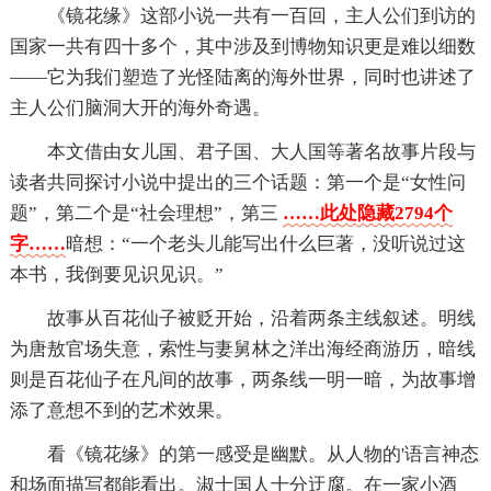
《镜花缘》这部小说一共有一百回，主人公们到访的
国家一共有四十多个，其中涉及到博物知识更是难以细数
——它为我们塑造了光怪陆离的海外世界，同时也讲述了
主人公们脑洞大开的海外奇遇。
本文借由女儿国、君子国、大人国等著名故事片段与
读者共同探讨小说中提出的三个话题：第一个是“女性问
题”，第二个是“社会理想”，第三
……此处隐藏2794个
字……
暗想：“一个老头儿能写出什么巨著，没听说过这
本书，我倒要见识见识。”
故事从百花仙子被贬开始，沿着两条主线叙述。明线
为唐敖官场失意，索性与妻舅林之洋出海经商游历，暗线
则是百花仙子在凡间的故事，两条线一明一暗，为故事增
添了意想不到的艺术效果。
看《镜花缘》的第一感受是幽默。从人物的'语言神态
和场面描写都能看出。淑士国人十分迂腐。在一家小酒