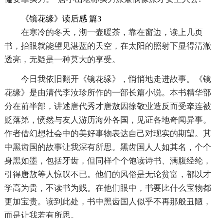
《镜花缘》读后感 篇3
在寒冷的冬天，沏一壶暖茶，靠在窗边，读上几页
书，抬眼就能望见湛蓝的天空，在太阳的照射下显得清澈
透亮，无疑是一种莫大的享受。
今日我依旧翻开《镜花缘》，悄悄地走进故事。《镜
花缘》是由清代李汝珍所作的一部长篇小说。本书精华部
分在前半部，讲述唐代秀才唐敖因徐敬业造反而受牵连被
贬落第，愤然与友人游历海外各国，见证各地奇闻异事。
作者借幻想社会中的美好事物表达自己对现实的期望。其
中黑齿国的故事让我深有所思。黑齿国人人如其名，个个
身黑如墨，包括牙齿，但同样个个饱读诗书、满腹经纶，
引得唐敖等人惊叹不已。他们的风俗是无论贫富，都以才
学高为贵，不读书为贱。在他们眼中，书要比什么宝物都
更加宝贵。读到此处，书中黑齿国人似乎不再那般丑陋，
而是让我若有所思。