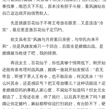
事找事，唯恐天下不乱，原本没有胆子斗狠，看风姨站在
自己这边就开始借势欺人。
先是挑拨百花仙子不将王母放在眼里，又是连连“冷
笑”，最后更是激百花仙子定罚约。
前文虽有言“风姨与月府素日亲密，与华氏向来不
和”，但是风姨发难只一个回合，后面全是嫦娥出战。是
嫦娥被当枪使了吧，我的猜测。
再说女主，百花仙子，你也真够个情商低下。刚开始
还能有条有理对战风姨，嫦娥一激就开始发狠话：“若无
帝旨，即便下界人王有令，也不敢应命，何况其余！”什
么叫其余，还是感叹号？把王母放哪儿？这种话能说？还
拿嫦娥窃药的事戳人家心窝，不揭短不知道吗？织女元女
都说了，王母还在座，停了就行，以后真不想来了吗？嫦
娥让你定赌约，麻姑都帮你说打扫就好，有台阶不下，硬