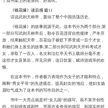
了我书架上的老居民、好居民。
《镜花缘》读后感 篇11
话说武则天称帝，轰动了整个中国浩荡历史。
《镜花缘》的故事就源于此。这本书分为两个部分;第
一部分写武则天称帝后，勒令百花违背自然规律，严冬开
放，结果触犯天帝，百花仙子被贬下界变成一百个才女，
和她们身上发生的故事;第二部分则写武则天开科考试才
女，录取了一百人，名次和泣红亭天书上载得分毫不差，
这些才女及第后，拜见宗师，连日饮宴，赋诗游戏等的欢
愉。
在这本书中，作者极力表现作为女子的才能和特点，
阐释“男女平等”的先进观念。提高妇女的'地位，使妇女扬
眉吐气成为了这本书的写作目的之一。
书中一大亮点就是对“女儿国”的描写。虽不算开创性
的，但却很有戏剧性，里面许多夸张的描写、和现实的对