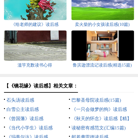
《给老师的建议》读后感
卖火柴的小女孩读后感(10篇)
滥竽充数读书心得
鲁滨逊漂流记读后感(精选15篇)
【《镜花缘》读后感】相关文章：
石头汤读后感
巴黎圣母院读后感(15篇)
白雪公主读后感
《一只会做梦的狗》读后感
《曾国藩》读后感
《秋天的怀念》读后感【精】
《当代小学生》读后感
读秘密有感范文(汇编15篇)
《玛蒂尔达》读后感
邮差弗雷德读后感