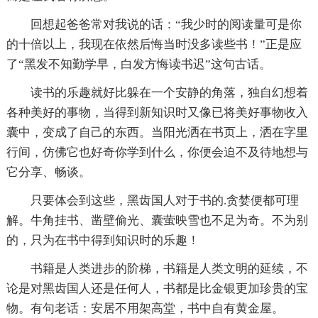
回想起爸爸常对我说的话：“我少时的阅读量可是你
的十倍以上，我现在依然后悔当时没多读些书！”正是应
了“黑发不知勤学早，白发方悔读书迟”这句古话。
读书的乐趣就好比躲在一个安静的角落，独自幻想着
各种美好的事物，当得到新知识时又像已将美好事物收入
囊中，变成了自己的东西。当阳光洒在书页上，洒在字里
行间，仿佛它也好奇你学到什么，你便会迫不及待地想与
它分享、畅谈。
只要体会到这些，黑齿国人对于书的.贪婪便都可理
解。牛角挂书、凿壁偷光、囊萤映雪也不足为奇。不为别
的，只为在书中得到知识时的乐趣！
书籍是人类进步的阶梯，书籍是人类文明的延续，不
论是对黑齿国人还是任何人，书都是比金银更加珍贵的宝
物。有句老话：安居不用架高堂，书中自有黄金屋。