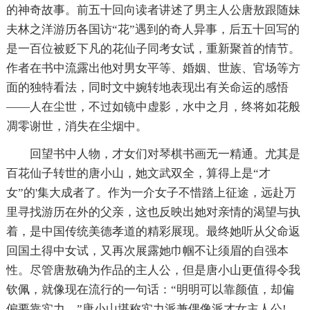
的神奇故事。前五十回向读者讲述了男主人公唐敖跟随妹
夫林之洋游历各国访“花”遇到的奇人异事，后五十回写的
是一百位被贬下凡的花仙子同考女试，重新聚首的情节。
作者在书中流露出他对男女平等、婚姻、世族、官场等方
面的独特看法，同时文中婉转地表现出有关命运的感悟
——人在尘世，不过如镜中虚影，水中之月，终将如花般
凋零谢世，消失在尘烟中。
回望书中人物，才女们对琴棋书画无一精通。尤其是
百花仙子转世的唐小山，她文武双全，算得上是“才
女”的'集大成者了。作为一介女子不惜踏上征途，远赴万
里寻找游历在外的父亲，这也反映出她对亲情的渴望与执
着，是中国传统美德孝道的精彩展现。最终她听从父命返
回国土得中女试，又再次展露她巾帼不让须眉的自强本
性。尽管唐敖确为作品的主人公，但是唐小山更值得令我
钦佩，就像现在流行的一句话：“明明可以靠颜值，却偏
偏要靠实力。”唐小山堪称实力派兼偶像派才女主人公!