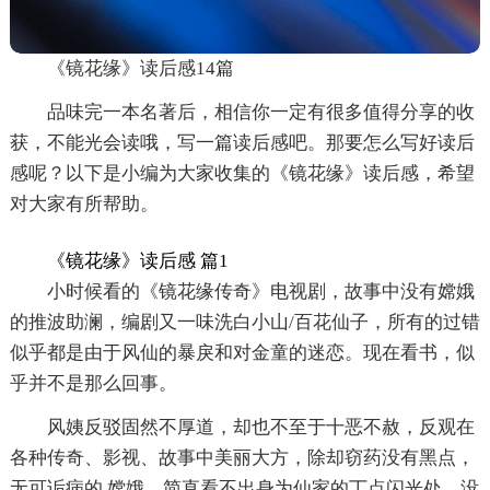
《镜花缘》读后感14篇
品味完一本名著后，相信你一定有很多值得分享的收
获，不能光会读哦，写一篇读后感吧。那要怎么写好读后
感呢？以下是小编为大家收集的《镜花缘》读后感，希望
对大家有所帮助。
《镜花缘》读后感 篇1
小时候看的《镜花缘传奇》电视剧，故事中没有嫦娥
的推波助澜，编剧又一味洗白小山/百花仙子，所有的过错
似乎都是由于风仙的暴戾和对金童的迷恋。现在看书，似
乎并不是那么回事。
风姨反驳固然不厚道，却也不至于十恶不赦，反观在
各种传奇、影视、故事中美丽大方，除却窃药没有黑点，
无可诟病的.嫦娥，简直看不出身为仙家的丁点闪光处。没