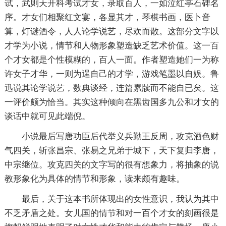
试，武则天开科考试才女，录取百人，一如泣红亭石碑名
序。才女们相聚红文宴，各显其才，琴棋书画，医卜音
算，灯谜酒令，人人论学说艺，尽欢而散。这部分文字以
才学为小说，情节和人物形象塑造缺乏艺术价值。这一百
个才女都是个性模糊的，百人一面。作者塑造她们一为称
许女子才华，一则为逞自己的才学，游戏笔墨以自娱。鲁
迅说其论学说艺，数典谈经，连篇累牍而不能自已矣。这
一评价颇为恰当。其实这种倾向在黑齿国多九公和才女的
谈话中就可见此端倪。
小说最后写唐功臣后代举义兵勤王反周，攻克酒色财
气四关，斩张昌宗、张易之兄弟于城下，天下复归李唐，
中宗继位。攻克四关的文字写的很有想象力，将抽象的说
教形象化为具体的情节和形象，读来颇有趣味。
最后，关于这本书所体现出的女性意识，我认为其中
不乏矛盾之处。女儿国的情节和对一百个才女的刻画很是