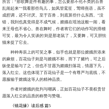
所言：“那歌舞是件有趣的事，怎么要那不伦不类的百兽
乱闹起来”“我看那些鸟儿，如凤管鸾笙，莺啼燕语，虽不
成腔调，还不讨厌。至于百兽，到底算些什么东西。”没
错，我到也真觉得是不成气候，嫦娥在瑶池这般一闹，看
来王母也不省心。兽在舞时，作者将它们的动作写的滑稽
可笑，最为令人笑谈的'则是那老鼠了，又要舞，可又胆怯
猫来捉了它去。
种种寿辰上的可笑之事，似乎也就是那位嫦娥所添来
的麻烦，百花仙子则是与嫦娥不和，而下了赌约，可之后
纵使是输与了之，但也不甘愿为嫦娥扫落花，情愿下凡，
落入红尘。这也体现了百花仙子是一个有尊严与底线，不
愿服输于嫦娥这等人的精神品质。
作者对嫦娥的批判与嘲讽，正如百花仙子不畏权贵甘
愿落入红尘的品质的称赞与赞颂。
《镜花缘》读后感 篇5