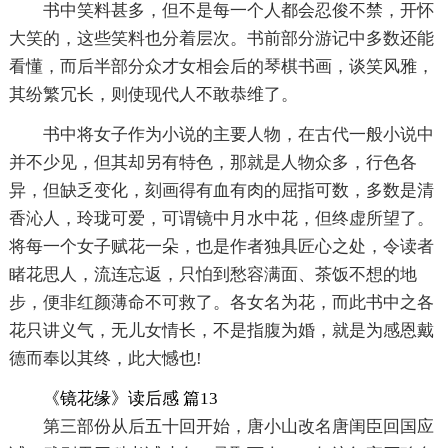
书中笑料甚多，但不是每一个人都会忍俊不禁，开怀
大笑的，这些笑料也分着层次。书前部分游记中多数还能
看懂，而后半部分众才女相会后的琴棋书画，谈笑风雅，
其纷繁冗长，则使现代人不敢恭维了。
书中将女子作为小说的主要人物，在古代一般小说中
并不少见，但其却另有特色，那就是人物众多，行色各
异，但缺乏变化，刻画得有血有肉的屈指可数，多数是清
香沁人，玲珑可爱，可谓镜中月水中花，但终虚所望了。
将每一个女子赋花一朵，也是作者独具匠心之处，令读者
睹花思人，流连忘返，只怕到愁容满面、茶饭不想的地
步，便非红颜薄命不可救了。各女名为花，而此书中之各
花只讲义气，无儿女情长，不是指腹为婚，就是为感恩戴
德而奉以其终，此大憾也!
《镜花缘》读后感 篇13
第三部份从后五十回开始，唐小山改名唐闺臣回国应