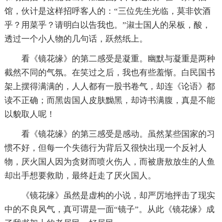
馆，伙计是这样招呼客人的：“三位先生光临，莫非饮酒
乎？用菜乎？请明白以告我也。”淑士国人的呆板，酸，
透过一个小人物的几句话，跃然纸上。
看《镜花缘》的第二感受是凝重。幽默与凝重是两种
截然不同的气氛。在笑过之后，我也有些羞惭。白民国书
架上摆得满满的，人人都有一股书卷气，却连《论语》都
读不正确；而黑齿国人皮肤黝黑，却诗书满腹，真是不能
以貌取人呢！
看《镜花缘》的第三感受是感动。虽然某些国家的习
惯不好，但每一个失德行为背后又很快出现一个反衬人
物，厌火国人因为贪财而喷火伤人，而被唐敖放生的人鱼
却出手想要救助，最终赶走了厌火国人。
《镜花缘》虽然是虚构的小说，却严厉地抨击了现实
中的不良风气，真可谓是一面“镜子”。从此《镜花缘》成