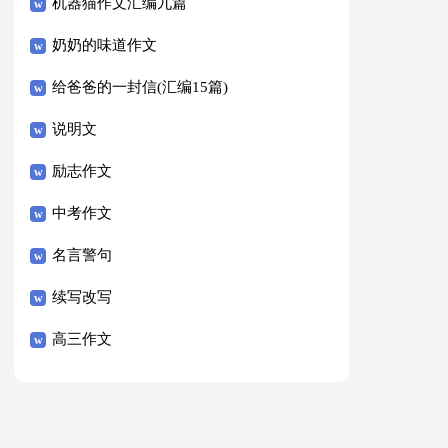
8篇）
机器猫作文汇编九篇
奶奶的味道作文
给爸爸的一封信(汇编15篇)
说明文
励志作文
中考作文
名言警句
续写改写
高三作文