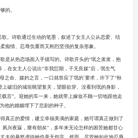
不够的。
民歌。诗歌通过生动的笔墨，叙述了女主人公从恋爱、结
温柔痴情、忍辱负重而又刚烈坚强的复杂形象。
歌是从热恋场面入手描写的。诗歌开头的“氓之蚩蚩，抱
多，在女主人公说出“非我愆期，子无良媒”后，氓生气
母之命、媒妁之言，一口就答应了氓的`要求，许下了“秋
登上破旧的城垣眺望复关，望眼欲穿。没看到氓的身影，
载笑载言”。迎她的车一来，她就带上嫁妆不顾一切地跟他走
情为他的婚姻埋下了悲剧的种子。
获得真正的爱情，建立幸福美满的家庭，她可谓真正做到了
。夙兴夜寐，靡有朝矣”，多年来无论怎样的困苦她都甘心
连丈夫的暴怒虐待她也毫无怨言。然而，尽管她如此地忍辱