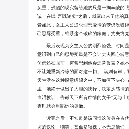
负重，残酷的现实留给她的只是一掬辛酸的眼
诚，在氓“言既遂矣”之后，就露出来了他的
管如此，女主人公追求理想爱情的梦仍没破
己忍辱受重，维系这个破碎的家庭，丈夫终
最后表现为女主人公的刚烈坚强。时间
意识到自己的忍辱受重是不会让丈夫回心转
仿佛还在眼前，何曾想到他会违背誓言？她
不让她重新冷静的面对这一切。“淇则有岸，
天生活在这种恨意绵绵之中，不如痛下决心与
里，她终于做出了大胆的抉择，决定从感情
血泪教训，告诫天下所有痴情的女子“无与士
否则就会重蹈她的覆辙。
读完之后，不知道是该同情这位身在古
坊的议论，嘲笑，甚至是轻视，不光是他们