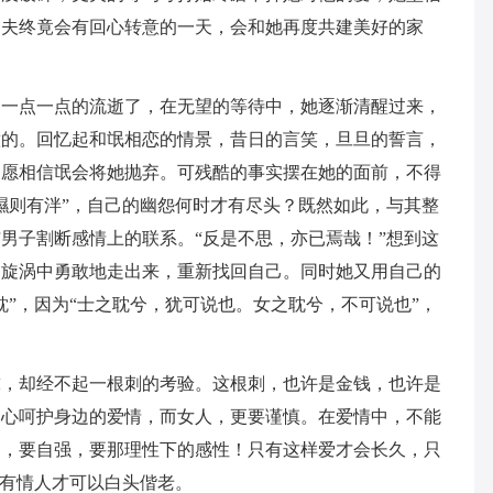
丈夫终竟会有回心转意的一天，会和她再度共建美好的家
是一点一点的流逝了，在无望的等待中，她逐渐清醒过来，
意的。回忆起和氓相恋的情景，昔日的言笑，旦旦的誓言，
不愿相信氓会将她抛弃。可残酷的事实摆在她的面前，不得
隰则有泮”，自己的幽怨何时才有尽头？既然如此，与其整
男子割断感情上的联系。“反是不思，亦已焉哉！”想到这
的旋涡中勇敢地走出来，重新找回自己。同时她又用自己的
耽”，因为“士之耽兮，犹可说也。女之耽兮，不可说也”，
球，却经不起一根刺的考验。这根刺，也许是金钱，也许是
用心呵护身边的爱情，而女人，更要谨慎。在爱情中，不能
脑，要自强，要那理性下的感性！只有这样爱才会长久，只
样有情人才可以白头偕老。