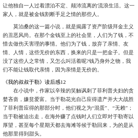
让他独自一人过着漂泊不定、颠沛流离的'流浪生活。这一
家人，就是被金钱割断手足之情的那些人。
莫泊桑的这一篇小说，就是揭露了资产阶级拜金主义
的丑恶风尚。在那个金钱至上的社会里，人们为了钱，不
惜去做伤天害理的事情。他们为了钱，放弃了亲情、友
情、人情，这些无价的东西，换来的只是一把金子。但是
没了这些人之常情，又怎么叫活着呢?钱乃身外之物，我
们不能让钱取代亲情，因为亲情是无价的。
《我的叔叔于勒》读后感12
在小说中，作家以辛辣的笑触讽刺了菲利普夫妇的贪
婪吝啬，嫌贫爱富。当于勒花光自己应得遗产并大大战胜
了菲利普应得的那部分时，他们视之为“混蛋”、“无赖”；
当于勒被迫出走，在海外赚了点钱时人们立即对于勒寄以
厚望，甚至每个星期天都去海滩等候于勒回来，为的是从
他那里得到甜头。