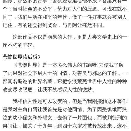
他做了那么多的好事，警察还是追着他不放？答案只有一
个：当时社会的不公平，势力对人们的压迫。可现在就不
同了，我们生活在和平的年代，做了一件好事就会被别人
记住，有的还会得到奖金，与冉阿让截然不同。
这部作品不仅是雨果的大作，更是人类文学史上的一
座不朽的丰碑。
悲惨世界读后感3
《悲惨世界》是一本多么伟大的书籍呀!它使我了解
了雨果对社会下层人士的同情，对善良与邪恶的了解 。一
部闻名遐迩的世界名著，它把惨淡荒芜世界中人性的种种
改变尽收眼底，让我不禁感叹人性的微妙。
我相信人性是可以改变的，但是当我刚接触这本著作
是我对主角冉阿让我首先是对他同情。为了因受饥饿而哭
泣的幼小侄女和外甥女，去偷了一片面包，而被判徒刑的
冉阿让，被关了十九年，到四十六岁才被释放出来，这不