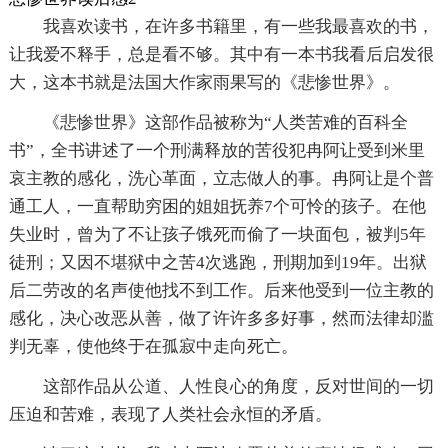
我喜欢读书，在许多书籍里，有一些我最喜欢的书，
让我爱不释手，总是看不够。其中有一本书我看后启发很
大，这本书就是法国大作家雨果写的《悲惨世界》。
《悲惨世界》这部作品被称为“人类苦难的百科全
书”，全书讲述了一个刑满释放的苦役犯冉阿让受到米里
哀主教的感化，洗心革面，立志做人的事。冉阿让是个普
通工人，一直帮助穷困的姐姐抚养7个可怜的孩子。在他
失业时，曾为了不让孩子饿死而偷了一块面包，被判5年
徒刑；又因不堪狱中之苦4次逃跑，刑期加到19年。出狱
后二劳改的名声使他找不到工作。后来他受到一位主教的
感化，决心改恶从善，做了许许多多好事，然而法律却滥
判无辜，使他终于在孤寂中走向死亡。
这部作品从公道、人性良心的角度，反对世间的一切
压迫和苦难，表现了人类社会永恒的矛盾。