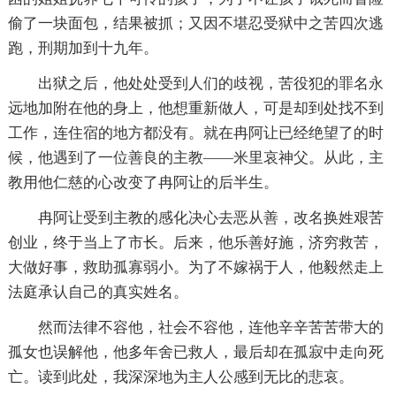
偷了一块面包，结果被抓；又因不堪忍受狱中之苦四次逃
跑，刑期加到十九年。
出狱之后，他处处受到人们的歧视，苦役犯的罪名永
远地加附在他的身上，他想重新做人，可是却到处找不到
工作，连住宿的地方都没有。就在冉阿让已经绝望了的时
候，他遇到了一位善良的主教——米里哀神父。从此，主
教用他仁慈的心改变了冉阿让的后半生。
冉阿让受到主教的感化决心去恶从善，改名换姓艰苦
创业，终于当上了市长。后来，他乐善好施，济穷救苦，
大做好事，救助孤寡弱小。为了不嫁祸于人，他毅然走上
法庭承认自己的真实姓名。
然而法律不容他，社会不容他，连他辛辛苦苦带大的
孤女也误解他，他多年舍已救人，最后却在孤寂中走向死
亡。读到此处，我深深地为主人公感到无比的悲哀。