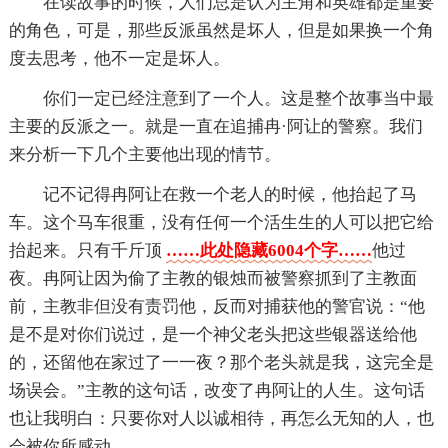
在读故事的时候，人们总是认为主角和英雄都是重要
的角色，可是，那些反派虽然是坏人，但是如果换一个角
度去思考，他不一定是坏人。
你们一定已经注意到了一个人。这是整个故事当中最
主要的反派之一。就是一直在追捕冉·阿让的警察。我们
来分析一下几个主要他出现的情节。
记不记得冉阿让在救一个老人的时候，他抬起了马
车。这个马车很重，没有任何一个活生生的人可以把它给
抬起来。只有千斤顶
……此处隐藏6004个字……
他过
夜。冉阿让因为偷了主教的银烛而被警察抓到了主教面
前，主教非但没有责罚他，反而对捕获他的警官说：“他
是不是对你们说过，是一个神父老头把这些银器送给他
的，还留他在家过了一一夜？那个老头就是我，这完全是
场误会。”主教的这句话，改变了冉阿让的人生。这句话
也让我明白：只要你对人以诚相待，再怎么无知的人，也
会被你所感动。