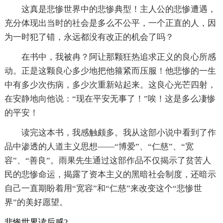
这真是悲惨世界中的悲惨典型！主人公的悲惨遭遇，
充分体现出当时的社会是多么不公平，一个正直的人，因
为一时犯了错，永远都没有改正的机会了吗？
在书中，我被冉？阿让那颗狂热追求正义的良心所感
动。正是这颗良心多少地把他箍紧而压服！他悲惨的一生
中有多少次伤病，多少次重新站起来。这良心光芒四射，
在安静地向他说：“现在平安无事了！”唉！这是多么凄惨
的平安！
读完这本书，我感触颇多。我从这部小说中看到了作
品中渗透的人道主义思想——“博爱”、“仁慈”、“宽
容”、“善良”。雨果先生通过这部作品不仅揭示了贫苦人
民的悲惨命运，揭露了资本主义的黑暗社会制度，还暗示
自己一直期盼着用“宽容”和“仁慈”来改变这个“悲惨世
界”的美好愿望。
悲惨世界读后感2