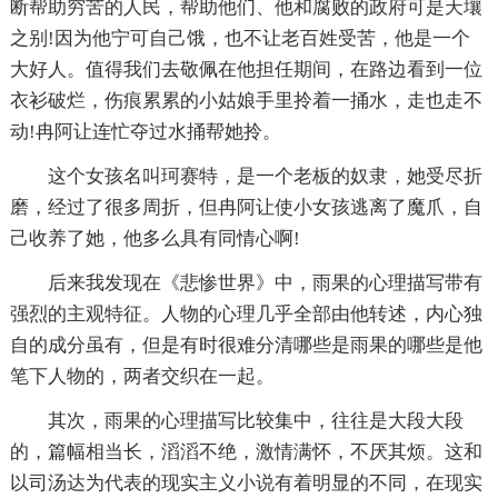
断帮助穷苦的人民，帮助他们、他和腐败的政府可是天壤
之别!因为他宁可自己饿，也不让老百姓受苦，他是一个
大好人。值得我们去敬佩在他担任期间，在路边看到一位
衣衫破烂，伤痕累累的小姑娘手里拎着一捅水，走也走不
动!冉阿让连忙夺过水捅帮她拎。
这个女孩名叫珂赛特，是一个老板的奴隶，她受尽折
磨，经过了很多周折，但冉阿让使小女孩逃离了魔爪，自
己收养了她，他多么具有同情心啊!
后来我发现在《悲惨世界》中，雨果的心理描写带有
强烈的主观特征。人物的心理几乎全部由他转述，内心独
自的成分虽有，但是有时很难分清哪些是雨果的哪些是他
笔下人物的，两者交织在一起。
其次，雨果的心理描写比较集中，往往是大段大段
的，篇幅相当长，滔滔不绝，激情满怀，不厌其烦。这和
以司汤达为代表的现实主义小说有着明显的不同，在现实