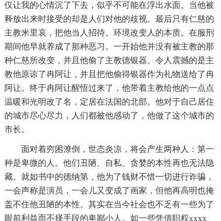
仅让我的心情沉了下去，似乎不可能在浮出水面。当他被
释放出来时接受的却是人们对他的歧视。最后只有仁慈的
主教米里哀，把他当人招待。环境改变人的本质。在服刑
期间他早就养成了那种恶习。一开始他并没有被主教的那
种仁慈所改变，并且他偷了主教德银器。令人震撼的是主
教他原谅了冉阿让，并且把他偷得银器作为礼物送给了冉
阿让。终于冉阿让醒悟过来了，他带着主教给他的一点点
温暖和光明改了名，定居在法国的北部。他对于自己居住
的城市尽心尽力，人们都被他感动了，他做了这个城市的
市长。
面对着穷困潦倒，世态炎凉，将会产生两种人：第一
种是卑微的人。他们丑陋、自私、贪婪的本性再也无法隐
藏。就如书中的德纳第，他为了钱财不惜一切进行诈骗，
一会声称是演员，一会儿又变成了画家，但他再高明也掩
盖不住他丑陋的本性。其实在当今社会也不乏有一些为了
眼前利益而不择手段的卑鄙小人。如一些凭借职权xxxx