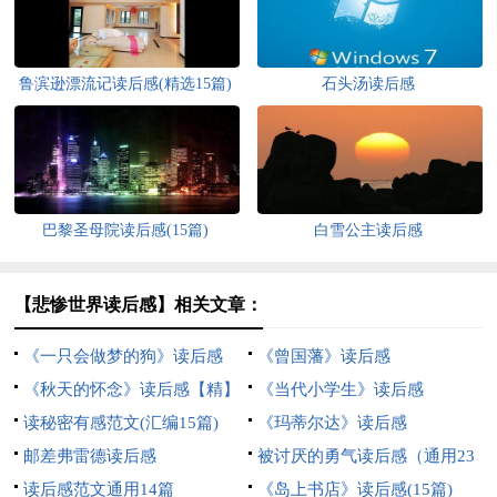
鲁滨逊漂流记读后感(精选15篇)
石头汤读后感
巴黎圣母院读后感(15篇)
白雪公主读后感
【悲惨世界读后感】相关文章：
《一只会做梦的狗》读后感
《曾国藩》读后感
《秋天的怀念》读后感【精】
《当代小学生》读后感
读秘密有感范文(汇编15篇)
《玛蒂尔达》读后感
邮差弗雷德读后感
被讨厌的勇气读后感（通用23
读后感范文通用14篇
篇）
《岛上书店》读后感(15篇)