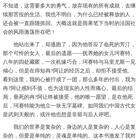
不知道，这需要多大的勇气，放弃现有的所有成就，去继
续那苦役的生活。我也不明白，为什么已经被释放的人，
还会被一直跟随抓回。大概这就是雨果笔下当时的法国社
会的风雨激荡所在吧！
他站出来了，却逃跑了，因为他答应了临死的芳汀，
那个可怜的女人，最后的遗愿——抚养她的女儿珂赛特。
八年的四处藏匿，一次机缘巧合，珂赛特与马里尤斯一见
倾心，但是在得知冉?阿让的经历之后，却拒不接受他。
看到这里，我的心被拧成了一团，那么多年的付出，我为
冉?阿让感到不值，也为这现实的人性而痛心。最后的结
局，垂死的冉?阿让终被接受，他的唯一愿望，是在他死
后，珂赛特能为他立一块无字墓碑。如同我们中国古代女
皇武则天般的，或许他也想是非留与后人评吧。
我们的世界是复杂的，身边的人是复杂的，人心是复
杂的，但爱是单纯的，灵魂是单纯的。这本书激发了我对