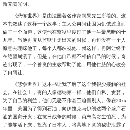
新充满光明。
《悲惨世界》是由法国著名作家雨果先生所着的。这
本书叙述了这样一个故事：主人公冉阿让因为饥饿过度而
偷了一个面包，这使他在监狱里度过了他一生最黑暗的十
九年。当他再度从监狱里走出来的时候，再也没有一个人
愿意去理睬他了，每个人都歧视他，就这样，冉阿让终于
在绝望崩溃了，但是，在他自己都不相信自己的时候，奇
迹出现了，一个善良的主教帮助了他，用他仁慈的心改变
了冉阿让。
《悲惨世界》这本书让我了解了这个我很少接触的社
会。在社会上，有的人像德纳第一样，他们自私、贪婪，
为了自己的利益，他们无恶不作甚至迫害别人。像在20xx
年里，美国为了得到石油，向伊拉克与伊朗这两个盛产石
油的国家开火；在抗日战争的时候，甫志高贪生怕死，为
了能够活下来，投靠了日本人，将共地下党的秘密泄露了