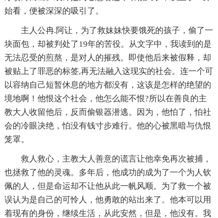
始看，便被深深的吸引了。
主人公冉.阿让，为了救妹妹快要饿死的孩子，偷了一
块面包，却被判处了19年的苦役。从文字中，我读到的是
无法忍受的煎熬，是对人的摧残。即使他后来被假释，却
被贴上了罪恶的标签,再无法融入这现实的社会。连一个可
以容纳自己短暂休息的地方都没有，这该是怎样的绝望的
境地啊！他恨这个社会，他怎么能不恨?所以在善良的主
教大人收留他后，反而偷银器潜逃。因为，他怕了，怕社
会的冷眼决绝，怕没有钱寸步难行。他的心被黑暗与仇恨
笼罩。
救人救心，主教大人善意的谎言让他幸免再次被捕，
也拯救了他的灵魂。多年后，他成功的成为了一个为人钦
佩的人，但是命运却不让他从此一帆风顺。为了救一个被
误认为是自己的可怜人，他勇敢的站出来了。他本可以用
着现有的身份，继续生活，从此安然，但是，他没有。我