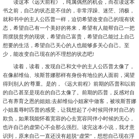
读这本《远大前程》，纯属偶然的机会，而在读这本
书之前，自己的状态是不佳的，非常浮躁、迷茫、消极，
就和书中的主人公匹普一样，迫切希望改变自己的现有状
态，希望自己有一个美好的将来，希望有人能帮自己一把
而摆脱贫穷的现状，希望自己富贵，希望自己能过上自己
想要的生活，希望自己关心的人也能够多关心自己。至
少，能改变自己现在的不理想的状态吧!
读着，读着，发现自己和文中的主人公匹普太像了，
在像郝维仙、埃斯苔娜那样有身份有地位的人面前，渴望
得到别人的'尊重。是的，《远大前程》前期的匹普和以前
的自己甚至是现在的自己太像了。前期的匹普，反感对自
己有养育之恩的姐姐;去郝维仙小姐家中做客，被埃斯苔娜
小姐羞辱时匹普的感受，让我想起了小时候同伴对自己的
欺负，如果我能怀着宽容的心去宽容同伴小时候的无心，
也许自己的虚荣心不会那么强烈。读完这本小说，我才意
识到，原来自己一直还没有超脱“虚荣”，想想自己现在浮