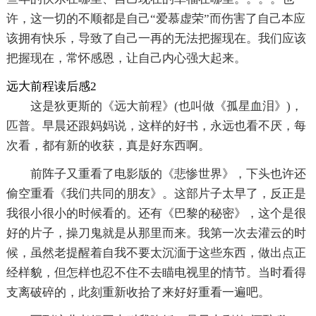
许，这一切的不顺都是自己“爱慕虚荣”而伤害了自己本应
该拥有快乐，导致了自己一再的无法把握现在。我们应该
把握现在，常怀感恩，让自己内心强大起来。
远大前程读后感2
这是狄更斯的《远大前程》(也叫做《孤星血泪》)，
匹普。早晨还跟妈妈说，这样的好书，永远也看不厌，每
次看，都有新的收获，真是好东西啊。
前阵子又重看了电影版的《悲惨世界》，下头也许还
偷空重看《我们共同的朋友》。这部片子太早了，反正是
我很小很小的时候看的。还有《巴黎的秘密》，这个是很
好的片子，操刀鬼就是从那里而来。我第一次去灌云的时
候，虽然老提醒着自我不要太沉湎于这些东西，做出点正
经样貌，但怎样也忍不住不去瞄电视里的情节。当时看得
支离破碎的，此刻重新收拾了来好好重看一遍吧。