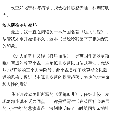
夜空如此宁和与洁净，我会心怀感恩去睡，和期待明
天。
远大前程读后感13
最近，我一直在阅读另一本外国名著《远大前程》，
尽管我才刚开始读不久，这本书已经给我留下了极为深刻
的印象。
《远大前程》又译《孤星血泪》，是英国作家狄更斯
晚年写成的教育小说，主角孤儿皮普以自传式手法，叙述
从7岁开始的三个人生阶段，此小说贯彻了狄更斯文以载
道的风格，透过书中孤儿皮普的跌宕起落，表达他对生命
和人性的看法。
我还读过狄更斯所写的《雾都孤儿》，仔细比较，发
现两部小说不乏共同点——都是描写生活在英国社会底层
的“小生物”的悲惨遭遇，深刻地反映了当时英国复杂的社