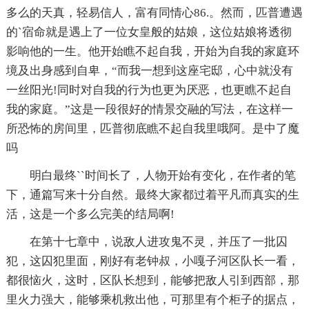
多么的天真，轻易信人，富有同情心86.。然而，匹普遭遇
的`宿命就是遇上了一位女皇般的姑娘，这位姑娘将透彻
影响他的一生。他开始瞧不起自我，开始为自我的家庭环
境及出身感到自卑，“而我一想到这座宅邸，心中就没有
一丝阳光!同时对自我的行为也更为厌恶，也更瞧不起自
我的家庭。”这是一段很好的情景交融的写法，在这样一
所恐怖的房间里，匹普彻底瞧不起自我里哦阿。是中了魔
吗
明白最终``时间长了，人物开始有变化，在作者的笔
下，通篇写来十分自然。最终大家都过着平凡而真实的生
活，这是一个多么完美的结局啊!
在第十七章中，说敌人进攻鬼不灵，并压了一批囚
犯，这囚犯里面，刚好有老钟叔，小嘎子河区队长一看，
都很恼火，这时，区队长想到，能够把敌人引到西部，那
里火力强大，能够乘机救出他，可那里有个柜子的据点，