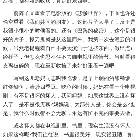
次看，都有新的收获，真是好东西啊。
前阵子又重看了电影版的《悲惨世界》，下面也许还
偷空重看《我们共同的朋友》。这部片子太早了，反正是
我很小很小的时候看的。还有《巴黎的秘密》，这个是很
好的片子，操刀鬼就是从这里而来。我第一次去灌云的时
候，虽然老提醒着自己不要太沉湎于这些东西，做出点正
经样子，但怎么也忍不住不去瞄电视里的情节。当时看得
支离破碎的，现在重新收拾了来好好重看一遍吧。
写到这儿老妈同志叫我吃饭，是早上剩的酒酿稀饭，
红烧鲫鱼，清炒四季豆。吃鱼的时候，妈妈在看一个电视
剧，有不是很坏的坏人，我问妈妈，如果这世界上没有坏
人了，是不是很无聊?妈妈说，大部分人是，你会是么?也
是，我什么时候都不会无聊，永远有忙不完的事要去做。
或者坏人都在电视剧里、书里，现实生活没有坏人，
如果这样呢?我们往往说，书里很美好，现实很丑陋，如