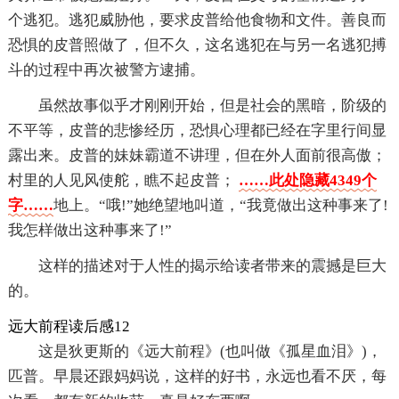
个逃犯。逃犯威胁他，要求皮普给他食物和文件。善良而
恐惧的皮普照做了，但不久，这名逃犯在与另一名逃犯搏
斗的过程中再次被警方逮捕。
虽然故事似乎才刚刚开始，但是社会的黑暗，阶级的
不平等，皮普的悲惨经历，恐惧心理都已经在字里行间显
露出来。皮普的妹妹霸道不讲理，但在外人面前很高傲；
村里的人见风使舵，瞧不起皮普；
……此处隐藏4349个
字……
地上。“哦!”她绝望地叫道，“我竟做出这种事来了!
我怎样做出这种事来了!”
这样的描述对于人性的揭示给读者带来的震撼是巨大
的。
远大前程读后感12
这是狄更斯的《远大前程》(也叫做《孤星血泪》)，
匹普。早晨还跟妈妈说，这样的好书，永远也看不厌，每