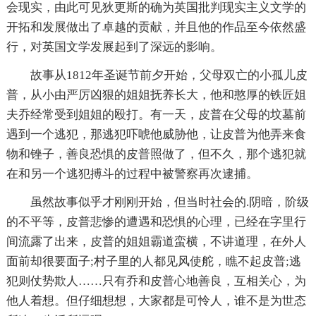
会现实，由此可见狄更斯的确为英国批判现实主义文学的
开拓和发展做出了卓越的贡献，并且他的作品至今依然盛
行，对英国文学发展起到了深远的影响。
故事从1812年圣诞节前夕开始，父母双亡的小孤儿皮
普，从小由严厉凶狠的姐姐抚养长大，他和憨厚的铁匠姐
夫乔经常受到姐姐的殴打。有一天，皮普在父母的坟墓前
遇到一个逃犯，那逃犯吓唬他威胁他，让皮普为他弄来食
物和锉子，善良恐惧的皮普照做了，但不久，那个逃犯就
在和另一个逃犯搏斗的过程中被警察再次逮捕。
虽然故事似乎才刚刚开始，但当时社会的.阴暗，阶级
的不平等，皮普悲惨的遭遇和恐惧的心理，已经在字里行
间流露了出来，皮普的姐姐霸道蛮横，不讲道理，在外人
面前却很要面子;村子里的人都见风使舵，瞧不起皮普;逃
犯则仗势欺人……只有乔和皮普心地善良，互相关心，为
他人着想。但仔细想想，大家都是可怜人，谁不是为世态