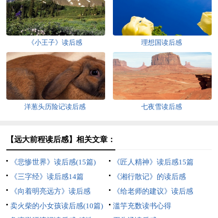
《小王子》读后感
理想国读后感
洋葱头历险记读后感
七夜雪读后感
【远大前程读后感】相关文章：
《悲惨世界》读后感(15篇)
《匠人精神》读后感15篇
《三字经》读后感14篇
《湘行散记》的读后感
《向着明亮远方》读后感
《给老师的建议》读后感
卖火柴的小女孩读后感(10篇)
滥竽充数读书心得