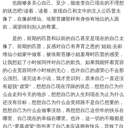
也能够多关心自己。至少，能改变自己现在的不理想
的状态吧!读着，读着，发现自己和文中的主人公匹普太
像了，在像郝维仙、埃斯苔娜那样有身份有地位的人面
前，渴望得到别人的尊重。
是的，前期的匹普和以前的自己甚至是现在的自己太
像了。前期的匹普，反感对自己有养育之恩的`姐姐;去郝
维仙小姐家中做客，被埃斯苔娜小姐羞辱时匹普的感受，
让我想起了小时候同伴对自己的欺负。如果我能怀着宽容
的心去宽容同伴小时候的无心，也许自己的虚荣心不会那
么强烈。读完这本小说，我才意识到，原来自己一直还没
有超脱“虚荣”，想想自己现在浮躁的状态，想想自己为什
么会走到今天的地步，想想自己的人生到现在为止为什么
还没有目标，想想自己为什么会觉得路不是自己想要的，
想想自己为什么会做事没劲，再想想自己这些年的快乐在
哪里、自己现在的幸福在哪里。也许，这一切的不顺都是
自己“爱慕虚荣”而伤害了自己本应该拥有快乐，导致了自