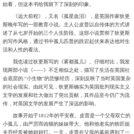
始看，但这本书给我留下了深刻的印象。
《远大前程》，又名《孤星血泪》，是英国作家狄更
斯晚年写的一部教育小说。主人公皮普以自传体的方式讲
述了从七岁开始的三个人生阶段。这部小说贯彻了狄更斯
的写作风格，通过书中孤儿匹普的跌宕起伏来表达他对生
活和人性的看法。
我也读过狄更斯写的《雾都孤儿》。仔细对比，我发
现两部小说《——》不乏相似之处，描写了生活在英国社
会底层的.“小生物”的悲惨经历，深刻反映了当时英国复杂
的社会现实。由此可见，狄更斯确实为英国批判现实主义
文学的发展和壮大做出了突出贡献，其作品至今仍广为流
传，对英国文学的发展产生了深远的影响。
故事开始于1812年的平安夜。皮普是一个父母双亡的
小孤儿，由严厉而凶狠的妹妹带大。他和他老实的铁匠姐
夫乔经常被她姐姐打。一天，皮普在父母的墓前遇到了一