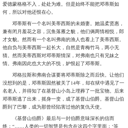
爱德蒙格格不入，处处为难。但是始终不能把邓蒂斯如
何，所以对他还恨在心。
邓蒂斯有一个名叫美蒂西斯的未婚妻。她温柔贤惠，
兼有闭月羞花之容，沉鱼落雁之貌，他们俩两情相悦，郎
才女貌。然而有一个名叫弗南的渔人也看上了美蒂西斯。
他自负与美蒂西斯一起长大，自然是青梅竹马，两小无
猜。然而美蒂西斯对邓蒂斯情深，对弗南也只有兄妹之
情。弗南因此也大大的不悦，妒恨起了邓蒂斯。
邓格拉斯和弗南合谋要将邓蒂斯除之而后快。让他们
没想到的是，邓蒂斯固然被关了14年，却在狱中遇见了一
名老人，并得知了在基督山小岛上埋葬了一批宝物。后来
邓蒂斯逃了出来，摇身一变，成了基督山伯爵。基督山伯
爵到了巴黎，成为那曾经陷害过他的复仇天使。
《基督山伯爵》最后与一封伯爵意味深长的信而
终：“……人类的一切智慧是包含在这四个字里面：‘等