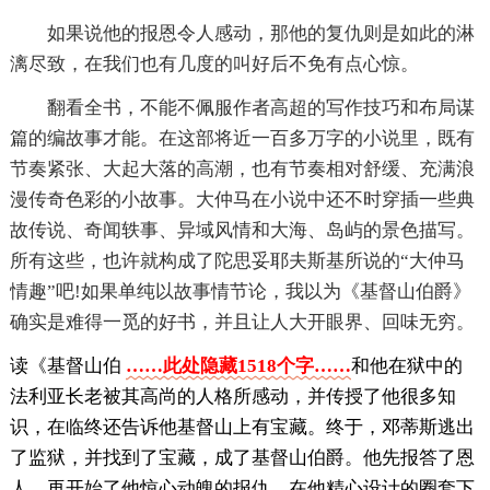
如果说他的报恩令人感动，那他的复仇则是如此的淋
漓尽致，在我们也有几度的叫好后不免有点心惊。
翻看全书，不能不佩服作者高超的写作技巧和布局谋
篇的编故事才能。在这部将近一百多万字的小说里，既有
节奏紧张、大起大落的高潮，也有节奏相对舒缓、充满浪
漫传奇色彩的小故事。大仲马在小说中还不时穿插一些典
故传说、奇闻轶事、异域风情和大海、岛屿的景色描写。
所有这些，也许就构成了陀思妥耶夫斯基所说的“大仲马
情趣”吧!如果单纯以故事情节论，我以为《基督山伯爵》
确实是难得一觅的好书，并且让人大开眼界、回味无穷。
读《基督山伯
……此处隐藏1518个字……
和他在狱中的
法利亚长老被其高尚的人格所感动，并传授了他很多知
识，在临终还告诉他基督山上有宝藏。终于，邓蒂斯逃出
了监狱，并找到了宝藏，成了基督山伯爵。他先报答了恩
人，再开始了他惊心动魄的报仇。在他精心设计的圈套下