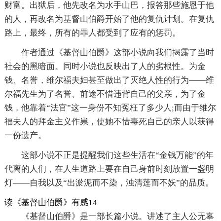
财富。出狱后，他先改名为水手山巴，报答那些施恩于他
的人，再改名为基督山伯爵开始了他的复仇计划。在复仇
路上，最终，所有的罪人都受到了应有的惩罚。
作者通过《基督山伯爵》这部小说向我们揭露了当时
社会的黑暗面。同时小说也反映出了人的劣根性。为金
钱、名誉，维尔福夫妇甚至做出了灭绝人性的行为——维
尔福先生为了名誉、前途不惜违背自己的父亲，为了金
钱，他靠着“法官”这一身份不知冤枉了多少人;而由于维尔
福夫人的拜金主义作祟，使她不惜毒死自己的亲人以获得
一份遗产。
这部小说不正是提醒我们这些生活在“金钱万能”的年
代离的人们，在人生道路上要在自己身前时刻放置一盏明
灯——自我以及“出淤泥而不染，浊清莲而不妖”的品质。
读《基督山伯爵》有感14
《基督山伯爵》是一部长篇小说。讲述了主人公无辜