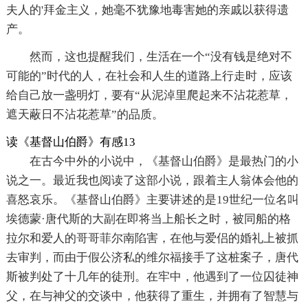
夫人的'拜金主义，她毫不犹豫地毒害她的亲戚以获得遗
产。
然而，这也提醒我们，生活在一个“没有钱是绝对不
可能的”时代的人，在社会和人生的道路上行走时，应该
给自己放一盏明灯，要有“从泥淖里爬起来不沾花惹草，
遮天蔽日不沾花惹草”的品质。
读《基督山伯爵》有感13
在古今中外的小说中，《基督山伯爵》是最热门的小
说之一。最近我也阅读了这部小说，跟着主人翁体会他的
喜怒哀乐。《基督山伯爵》主要讲述的是19世纪一位名叫
埃德蒙·唐代斯的大副在即将当上船长之时，被同船的格
拉尔和爱人的哥哥菲尔南陷害，在他与爱侣的婚礼上被抓
去审判，而由于假公济私的维尔福接手了这桩案子，唐代
斯被判处了十几年的徒刑。在牢中，他遇到了一位囚徒神
父，在与神父的交谈中，他获得了重生，并拥有了智慧与