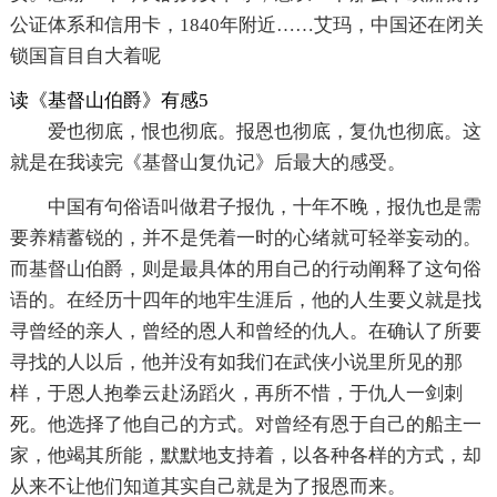
公证体系和信用卡，1840年附近……艾玛，中国还在闭关
锁国盲目自大着呢
读《基督山伯爵》有感5
爱也彻底，恨也彻底。报恩也彻底，复仇也彻底。这
就是在我读完《基督山复仇记》后最大的感受。
中国有句俗语叫做君子报仇，十年不晚，报仇也是需
要养精蓄锐的，并不是凭着一时的心绪就可轻举妄动的。
而基督山伯爵，则是最具体的用自己的行动阐释了这句俗
语的。在经历十四年的地牢生涯后，他的人生要义就是找
寻曾经的亲人，曾经的恩人和曾经的仇人。在确认了所要
寻找的人以后，他并没有如我们在武侠小说里所见的那
样，于恩人抱拳云赴汤蹈火，再所不惜，于仇人一剑刺
死。他选择了他自己的方式。对曾经有恩于自己的船主一
家，他竭其所能，默默地支持着，以各种各样的方式，却
从来不让他们知道其实自己就是为了报恩而来。