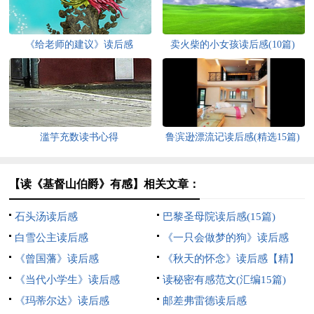
《给老师的建议》读后感
卖火柴的小女孩读后感(10篇)
滥竽充数读书心得
鲁滨逊漂流记读后感(精选15篇)
【读《基督山伯爵》有感】相关文章：
石头汤读后感
巴黎圣母院读后感(15篇)
白雪公主读后感
《一只会做梦的狗》读后感
《曾国藩》读后感
《秋天的怀念》读后感【精】
《当代小学生》读后感
读秘密有感范文(汇编15篇)
《玛蒂尔达》读后感
邮差弗雷德读后感