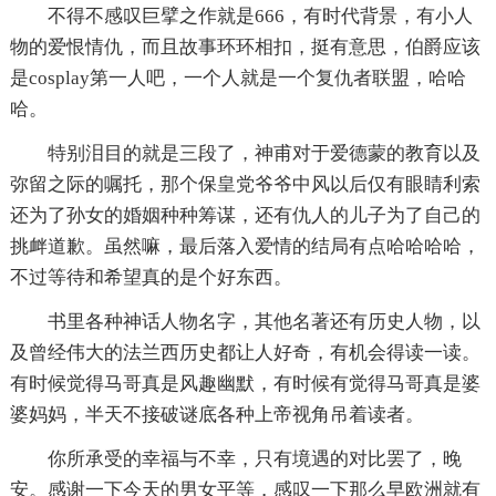
不得不感叹巨擘之作就是666，有时代背景，有小人
物的爱恨情仇，而且故事环环相扣，挺有意思，伯爵应该
是cosplay第一人吧，一个人就是一个复仇者联盟，哈哈
哈。
特别泪目的就是三段了，神甫对于爱德蒙的教育以及
弥留之际的嘱托，那个保皇党爷爷中风以后仅有眼睛利索
还为了孙女的婚姻种种筹谋，还有仇人的儿子为了自己的
挑衅道歉。虽然嘛，最后落入爱情的结局有点哈哈哈哈，
不过等待和希望真的是个好东西。
书里各种神话人物名字，其他名著还有历史人物，以
及曾经伟大的法兰西历史都让人好奇，有机会得读一读。
有时候觉得马哥真是风趣幽默，有时候有觉得马哥真是婆
婆妈妈，半天不接破谜底各种上帝视角吊着读者。
你所承受的幸福与不幸，只有境遇的对比罢了，晚
安。感谢一下今天的男女平等，感叹一下那么早欧洲就有