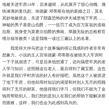
地被关进牢房14年，后来越狱，从此展开了惊心动魄、痛
快淋漓的复仇剧。埃德蒙·邓蒂斯在他的新婚之日，莫名
其妙地被抓走，关进了阴森恐怖的伊夫城堡地下牢房……
神秘的男子基督山伯爵，一一惩罚了成为百万富翁的道格
拉斯、摇身变为莫赛尔伯爵的弗南、厚颜无耻的总检察官
维尔福等败类！这是我唯一读过三遍以上的名著。
我觉得大仲马把这个故事编的得让我感到作者非常有
想象力。小说的主人宫埃德蒙·邓蒂斯在被错关入牢房时
一下子就崩溃了，可是后来他想通了，还向隔壁牢房的老
人学习知识，还照顾这位老人，最后得到了藏宝图。这也
许就是我们平时所说的好人有好报吧。虽然这个人被抓进
了地下牢房，但他却用对知识的渴望和对别人无尽的照顾
得到了无尽的财富。他值得我们学习，但我们不能为了金
钱而帮助别人，我们想的是别人在我们的帮助下能解决那
些困难，这样，我们也会为此感到高兴的。