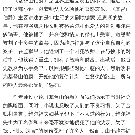
《基督山伯爵》是世界上最受欢迎的小说。最近，我
读了这部小说，跟着师父去体验他的喜怒哀乐。《基督山
伯爵》主要讲述的是19世纪的大副埃德蒙·道恩斯的故
事，他在即将成为船长时被格莱尔和他爱人的哥哥弗尔南
多陷害。他被捕了，并在他和情人的婚礼上受审。道恩斯
被判了十多年的监禁，因为维尔福参与了这个自私自利的
案子。在监狱里，他遇到了一个囚犯牧师。在与牧师的对
话中，他获得了重生，拥有了智慧和财富。出狱后，他首
先改名为水手桑巴，以回报那些对他仁慈的人，然后改名
为基督山伯爵，开始他的复仇计划。在复仇的路上，所有
的罪人最终都受到了惩罚。
作者通过小说《基督山伯爵》向我们揭示了当时社会
的黑暗面。同时，小说也反映了人们的不良习惯。为了金
钱和名誉，维尔福夫妇甚至犯下了不人道的行为，维尔福
先生为了名誉和未来毫不犹豫地侵犯了他的父亲。为了
钱，他以“法官”的身份冤枉了许多人。然而，由于维尔福