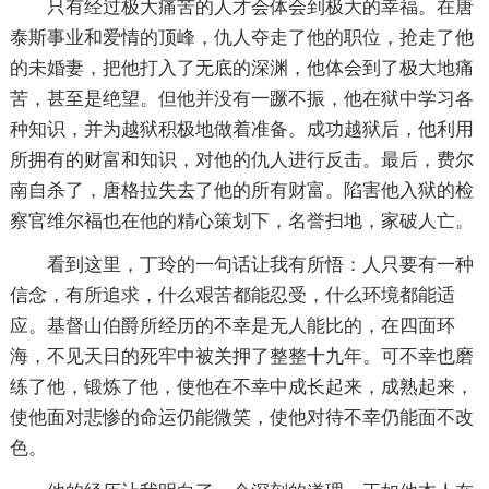
只有经过极大痛苦的人才会体会到极大的幸福。在唐
泰斯事业和爱情的顶峰，仇人夺走了他的职位，抢走了他
的未婚妻，把他打入了无底的深渊，他体会到了极大地痛
苦，甚至是绝望。但他并没有一蹶不振，他在狱中学习各
种知识，并为越狱积极地做着准备。成功越狱后，他利用
所拥有的财富和知识，对他的仇人进行反击。最后，费尔
南自杀了，唐格拉失去了他的所有财富。陷害他入狱的检
察官维尔福也在他的精心策划下，名誉扫地，家破人亡。
看到这里，丁玲的一句话让我有所悟：人只要有一种
信念，有所追求，什么艰苦都能忍受，什么环境都能适
应。基督山伯爵所经历的不幸是无人能比的，在四面环
海，不见天日的死牢中被关押了整整十九年。可不幸也磨
练了他，锻炼了他，使他在不幸中成长起来，成熟起来，
使他面对悲惨的命运仍能微笑，使他对待不幸仍能面不改
色。