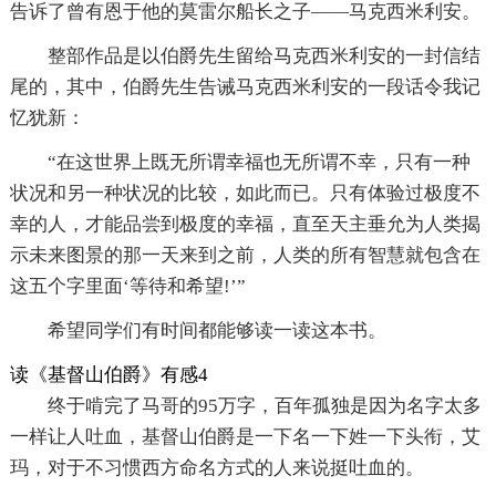
告诉了曾有恩于他的莫雷尔船长之子——马克西米利安。
整部作品是以伯爵先生留给马克西米利安的一封信结
尾的，其中，伯爵先生告诫马克西米利安的一段话令我记
忆犹新：
“在这世界上既无所谓幸福也无所谓不幸，只有一种
状况和另一种状况的比较，如此而已。只有体验过极度不
幸的人，才能品尝到极度的幸福，直至天主垂允为人类揭
示未来图景的那一天来到之前，人类的所有智慧就包含在
这五个字里面‘等待和希望!’”
希望同学们有时间都能够读一读这本书。
读《基督山伯爵》有感4
终于啃完了马哥的95万字，百年孤独是因为名字太多
一样让人吐血，基督山伯爵是一下名一下姓一下头衔，艾
玛，对于不习惯西方命名方式的人来说挺吐血的。