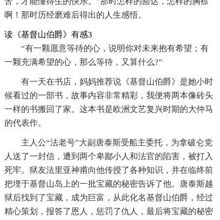
苦，才能懂得生的快乐。”那时怎样的豁达，怎样的胸襟
啊！那时历经磨难后得出的人生感悟。
读《基督山伯爵》有感3
“有一颗愿意等待的心，说明你对未来抱有希望；有
一颗充满希望的心，那么等待，又算什么?”
有一天在书店，妈妈推荐说《基督山伯爵》是她小时
候看过的一部书，故事内容非常精彩，我便将两本像砖头
一样的书搬回了家。这本书是欧洲文艺复兴时期的大仲马
的代表作。
主人公“法老号”大副唐泰斯受船主委托，为拿破仑党
人送了一封信，遭到两个卑鄙小人和法官的陷害，被打入
死牢。狱友法里亚神甫向他传授了各种知识，并在临终前
把埋于基督山岛上的一批宝藏的秘密告诉了他。唐泰斯越
狱后找到了宝藏，成为巨富，从此化名基督山伯爵，经过
精心策划，报答了恩人，惩罚了仇人，最后将宝藏的秘密