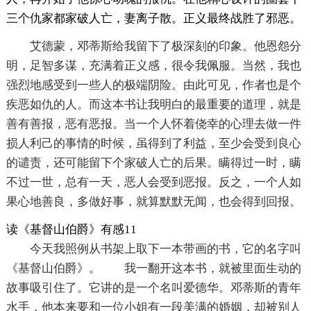
三个仇家都家破人亡，妻离子散。正义最终战胜了邪恶。
艾德蒙，邓蒂斯给我留下了极深刻的印象。他恩怨分
明，足智多谋，充满着正义感，很令我佩服。当然，我也
强烈地感受到一些人的极端阴险。由此可见，作者也是个
疾恶如仇的人。而这本书让我明白的最重要的道理，就是
善有善报，恶有恶报。当一个人怀着侥幸的心理去做一件
损人利己的事情的时候，虽得到了利益，至少会受到良心
的谴责，还可能留下个家破人亡的后果。瞒得过一时，瞒
不过一世，总有一天，恶人会受到恶报。反之，一个人如
果心地善良，多做好事，就算默默无闻，也会得到回报。
读《基督山伯爵》有感11
今天我照例从书架上取下一本带画的书，它的名字叫
《基督山伯爵》。 我一翻开这本书，就被里面生动的
故事吸引住了。它讲的是一个名叫爱德华。邓蒂斯的青年
水手，他本来要和一位小姐有一段美满的婚姻，却被别人