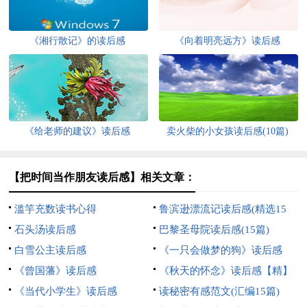
《湘行散记》的读后感
《向着明亮远方》读后感
《给老师的建议》读后感
卖火柴的小女孩读后感(10篇)
【把时间当作朋友读后感】相关文章：
滥竽充数读书心得
鲁滨逊漂流记读后感(精选15
石头汤读后感
篇)
巴黎圣母院读后感(15篇)
白雪公主读后感
《一只会做梦的狗》读后感
《曾国藩》读后感
《秋天的怀念》读后感【精】
《当代小学生》读后感
读秘密有感范文(汇编15篇)