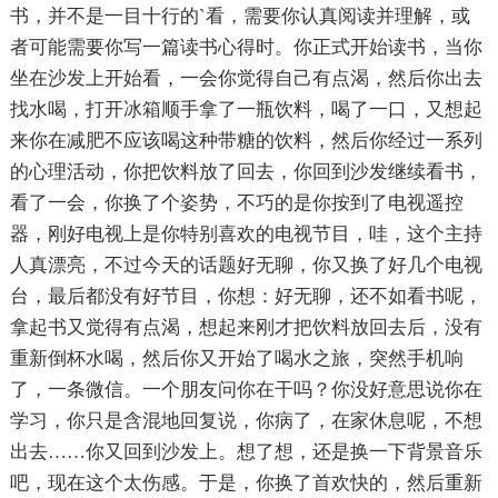
书，并不是一目十行的`看，需要你认真阅读并理解，或
者可能需要你写一篇读书心得时。你正式开始读书，当你
坐在沙发上开始看，一会你觉得自己有点渴，然后你出去
找水喝，打开冰箱顺手拿了一瓶饮料，喝了一口，又想起
来你在减肥不应该喝这种带糖的饮料，然后你经过一系列
的心理活动，你把饮料放了回去，你回到沙发继续看书，
看了一会，你换了个姿势，不巧的是你按到了电视遥控
器，刚好电视上是你特别喜欢的电视节目，哇，这个主持
人真漂亮，不过今天的话题好无聊，你又换了好几个电视
台，最后都没有好节目，你想：好无聊，还不如看书呢，
拿起书又觉得有点渴，想起来刚才把饮料放回去后，没有
重新倒杯水喝，然后你又开始了喝水之旅，突然手机响
了，一条微信。一个朋友问你在干吗？你没好意思说你在
学习，你只是含混地回复说，你病了，在家休息呢，不想
出去……你又回到沙发上。想了想，还是换一下背景音乐
吧，现在这个太伤感。于是，你换了首欢快的，然后重新