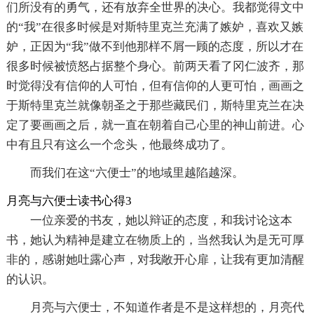
们所没有的勇气，还有放弃全世界的决心。我都觉得文中
的“我”在很多时候是对斯特里克兰充满了嫉妒，喜欢又嫉
妒，正因为“我”做不到他那样不屑一顾的态度，所以才在
很多时候被愤怒占据整个身心。前两天看了冈仁波齐，那
时觉得没有信仰的人可怕，但有信仰的人更可怕，画画之
于斯特里克兰就像朝圣之于那些藏民们，斯特里克兰在决
定了要画画之后，就一直在朝着自己心里的神山前进。心
中有且只有这么一个念头，他最终成功了。
而我们在这“六便士”的地域里越陷越深。
月亮与六便士读书心得3
一位亲爱的书友，她以辩证的态度，和我讨论这本
书，她认为精神是建立在物质上的，当然我认为是无可厚
非的，感谢她吐露心声，对我敞开心扉，让我有更加清醒
的认识。
月亮与六便士，不知道作者是不是这样想的，月亮代