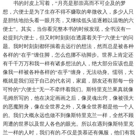
书的封皮上写着，“月亮是那崇高而不可企及的梦
想，六便士是为了生存不得不赚取的卑微收入，多少人只
是胆怯地抬头看一眼月亮，又继续低头追逐赖以温饱的六
便士”。其实，当你看完整本书的时候发现，全书没有一
处提到六便士，但又时时刻刻在透露着关于“六便士”的问
题。我时时刻刻都怀揣着去远行的想法，然而总是被各种
各样的“在乎”缠住脚，怎么也挪不动脚步。世界上肯定还
有千千万万和我一样有诸多想法的人，绝大部分应该也是
像我一样被各种各样的“在乎”缠身，无法动身。懦弱，大
概就是我们冠于自己的代名词，家庭，朋友还有那每一份
可怜的“六便士”无一不牵绊着我们。斯特里克兰果真就像
毛姆所写的，他在决定画画之后，像灵魂出窍，像被强大
的恶魔附身，像在全世界之外，又像全世界都是他一个人
的。我们大概永远也做不到像斯特里克兰一样，全然不顾
周遭的世界以及世人各色的眼光。所以在遇到像斯特里克
兰一样的人时，我们有的.不仅是羡慕还有佩服，他们有我