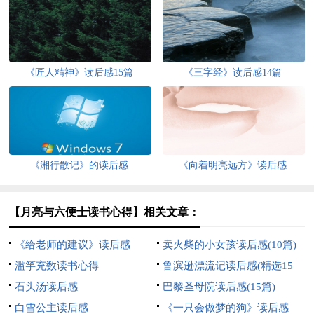
《匠人精神》读后感15篇
《三字经》读后感14篇
《湘行散记》的读后感
《向着明亮远方》读后感
【月亮与六便士读书心得】相关文章：
《给老师的建议》读后感
卖火柴的小女孩读后感(10篇)
滥竽充数读书心得
鲁滨逊漂流记读后感(精选15
石头汤读后感
篇)
巴黎圣母院读后感(15篇)
白雪公主读后感
《一只会做梦的狗》读后感