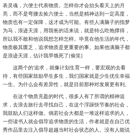
表灵魂，六便士代表物质。怎样你才会抬头看天上的月
亮，而不是弯腰去捡六便士，当然是精神达到一定高度，
物质也有一定保障，这才成为可能。有些人满脑子的指梦
为马，浪迹天涯，用我爸的话来说，就是特么吃饱撑得，
所以我不敢和他说我想怎样怎样。毕竟在他生活的年代，
物质极其匮乏，追求物质是更重要的事。如果他满脑子都
是浪迹天涯，估计我早饿死了[偷笑]
这两个的'追求，就像计划生育一样，要宏观的去看
待，有些国家鼓励早生多生，我们国家就是少生优生幸福
一生。为什么会有差异性，就是目前那种对发展更有利。
在这个物质充盈的时代，很多人有了所谓的精神追
求，去浪去旅行去寻找自己，在这个浮躁快节奏的社会，
我鼓励人们这样做。倘若社会大都是一堆这样追求的人，
一些读书人就会倡导追求物质的生活，作者就是在自己优
秀作品里去注入倡导超越当时社会状态的人。没有人能说