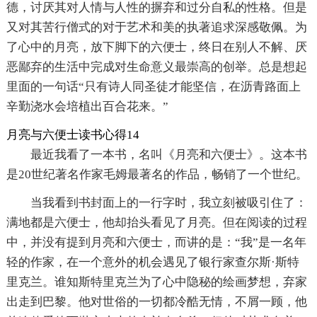
德，讨厌其对人情与人性的摒弃和过分自私的性格。但是
又对其苦行僧式的对于艺术和美的执著追求深感敬佩。为
了心中的月亮，放下脚下的六便士，终日在别人不解、厌
恶鄙弃的生活中完成对生命意义最崇高的创举。总是想起
里面的一句话“只有诗人同圣徒才能坚信，在沥青路面上
辛勤浇水会培植出百合花来。”
月亮与六便士读书心得14
最近我看了一本书，名叫《月亮和六便士》。这本书
是20世纪著名作家毛姆最著名的作品，畅销了一个世纪。
当我看到书封面上的一行字时，我立刻被吸引住了：
满地都是六便士，他却抬头看见了月亮。但在阅读的过程
中，并没有提到月亮和六便士，而讲的是：“我”是一名年
轻的作家，在一个意外的机会遇见了银行家查尔斯·斯特
里克兰。谁知斯特里克兰为了心中隐秘的绘画梦想，弃家
出走到巴黎。他对世俗的一切都冷酷无情，不屑一顾，他