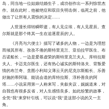
岛，同当地一位姑娘结婚生子，成功创作出一系列惊世杰
作。就在此时，他被绝症和双目失明击倒，临死之前，他
做出了让所有人震惊的决定……
人世漫长得转瞬即逝，有人见尘埃，有人见星辰。查
尔斯就是那个终其一生在追逐星辰的'人。
《月亮与六便士》描写了诸多的人物，一边是为理想
而倾其所有、孜孜不倦的斯特里克兰、亚伯拉罕医生、布
吕诺船长，一边是爱慕虚荣的斯特里克兰夫人、库特拉斯
夫人、卡迈克尔医生，还有热心诚实的斯特洛夫、背叛爱
情的布兰奇、贪图小利却义薄云天的尼克尔斯船长、乐善
好施的蒂阿瑞、能说会道的库特拉斯、淳朴善良的阿
塔……小说采用第一人称来写，夹叙夹议，娓娓道来，对
自我也有很多反省，对人生感悟良多。如此纷繁的故事，
全凭“我”来穿针引线，可以说“我”是这部小说的又一主
角。