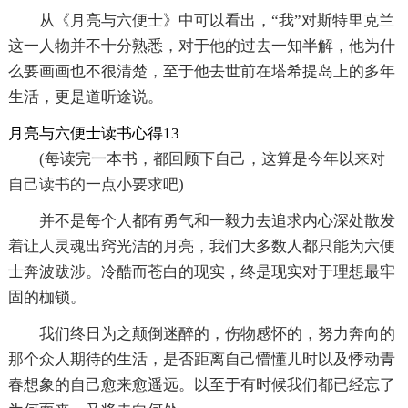
从《月亮与六便士》中可以看出，“我”对斯特里克兰
这一人物并不十分熟悉，对于他的过去一知半解，他为什
么要画画也不很清楚，至于他去世前在塔希提岛上的多年
生活，更是道听途说。
月亮与六便士读书心得13
(每读完一本书，都回顾下自己，这算是今年以来对
自己读书的一点小要求吧)
并不是每个人都有勇气和一毅力去追求内心深处散发
着让人灵魂出窍光洁的月亮，我们大多数人都只能为六便
士奔波跋涉。冷酷而苍白的现实，终是现实对于理想最牢
固的枷锁。
我们终日为之颠倒迷醉的，伤物感怀的，努力奔向的
那个众人期待的生活，是否距离自己懵懂儿时以及悸动青
春想象的自己愈来愈遥远。以至于有时候我们都已经忘了