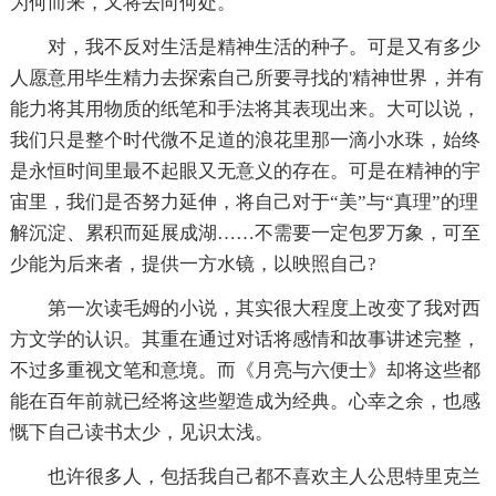
为何而来，又将去向何处。
对，我不反对生活是精神生活的种子。可是又有多少
人愿意用毕生精力去探索自己所要寻找的'精神世界，并有
能力将其用物质的纸笔和手法将其表现出来。大可以说，
我们只是整个时代微不足道的浪花里那一滴小水珠，始终
是永恒时间里最不起眼又无意义的存在。可是在精神的宇
宙里，我们是否努力延伸，将自己对于“美”与“真理”的理
解沉淀、累积而延展成湖……不需要一定包罗万象，可至
少能为后来者，提供一方水镜，以映照自己?
第一次读毛姆的小说，其实很大程度上改变了我对西
方文学的认识。其重在通过对话将感情和故事讲述完整，
不过多重视文笔和意境。而《月亮与六便士》却将这些都
能在百年前就已经将这些塑造成为经典。心幸之余，也感
慨下自己读书太少，见识太浅。
也许很多人，包括我自己都不喜欢主人公思特里克兰