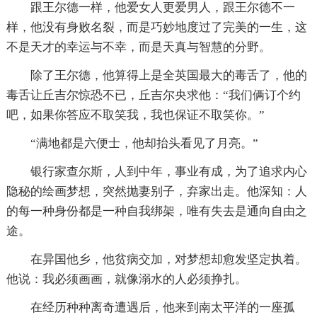
跟王尔德一样，他爱女人更爱男人，跟王尔德不一
样，他没有身败名裂，而是巧妙地度过了完美的一生，这
不是天才的幸运与不幸，而是天真与智慧的分野。
除了王尔德，他算得上是全英国最大的毒舌了，他的
毒舌让丘吉尔惊恐不已，丘吉尔央求他：“我们俩订个约
吧，如果你答应不取笑我，我也保证不取笑你。”
“满地都是六便士，他却抬头看见了月亮。”
银行家查尔斯，人到中年，事业有成，为了追求内心
隐秘的绘画梦想，突然抛妻别子，弃家出走。他深知：人
的每一种身份都是一种自我绑架，唯有失去是通向自由之
途。
在异国他乡，他贫病交加，对梦想却愈发坚定执着。
他说：我必须画画，就像溺水的人必须挣扎。
在经历种种离奇遭遇后，他来到南太平洋的一座孤