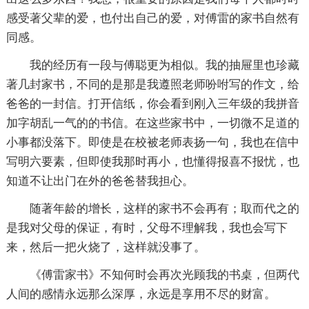
感受著父辈的爱，也付出自己的爱，对傅雷的家书自然有
同感。
我的经历有一段与傅聪更为相似。我的抽屉里也珍藏
著几封家书，不同的是那是我遵照老师吩咐写的作文，给
爸爸的一封信。打开信纸，你会看到刚入三年级的我拼音
加字胡乱一气的的书信。在这些家书中，一切微不足道的
小事都没落下。即使是在校被老师表扬一句，我也在信中
写明六要素，但即使我那时再小，也懂得报喜不报忧，也
知道不让出门在外的爸爸替我担心。
随著年龄的增长，这样的家书不会再有；取而代之的
是我对父母的保证，有时，父母不理解我，我也会写下
来，然后一把火烧了，这样就没事了。
《傅雷家书》不知何时会再次光顾我的书桌，但两代
人间的感情永远那么深厚，永远是享用不尽的财富。