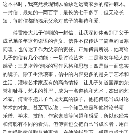
这本书时，我突然发现我以前缺乏远离家乡的精神麻木。
一封信，最短的一两百字，最长的七千多字，但无论长
短，每封信都能揭示父亲对孩子的期待和爱。
傅雷给大儿子傅聪的一封信，让我深刻体会到了父子
成兄弟多年这句谚语的含义。信件不仅传达了简单的嘘寒
问暖，也传达了作为父亲的责任。正如傅雷所说，他写给
儿子的信有几个功能：一是讨论艺术；二是激发年轻人的
感受；三是培养傅聪的写作风格和思想；四是做一面忠实
的镜子。除了生活琐事，信中的内容更多的是关于艺术和
生活，灌输艺术家应有的高尚情操，让儿子知道国家的荣
誉和耻辱，艺术的尊严，成为一名道德和艺术，杰出的艺
术家。傅雷不把儿子当成天真的孩子。他把傅聪当成讨论
学术的对象。甚至可以说，一个知己总是和他讨论书籍、
乐谱、学术、技能、作家素质等问题和感受，所以他经常
和傅聪有不同的看法。但傅雷也会把自己当成长者，用自
己的经验教傅聪各种事情。在他的指导下，傅聪也成为了