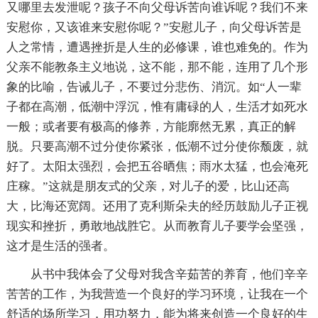
又哪里去发泄呢？孩子不向父母诉苦向谁诉呢？我们不来
安慰你，又该谁来安慰你呢？”安慰儿子，向父母诉苦是
人之常情，遭遇挫折是人生的必修课，谁也难免的。作为
父亲不能教条主义地说，这不能，那不能，连用了几个形
象的比喻，告诫儿子，不要过分悲伤、消沉。如“人一辈
子都在高潮，低潮中浮沉，惟有庸碌的人，生活才如死水
一般；或者要有极高的修养，方能廓然无累，真正的解
脱。只要高潮不过分使你紧张，低潮不过分使你颓废，就
好了。太阳太强烈，会把五谷晒焦；雨水太猛，也会淹死
庄稼。”这就是朋友式的父亲，对儿子的爱，比山还高
大，比海还宽阔。还用了克利斯朵夫的经历鼓励儿子正视
现实和挫折，勇敢地战胜它。从而教育儿子要学会坚强，
这才是生活的强者。
从书中我体会了父母对我含辛茹苦的养育，他们辛辛
苦苦的工作，为我营造一个良好的学习环境，让我在一个
舒适的场所学习，用功努力，能为将来创造一个良好的生