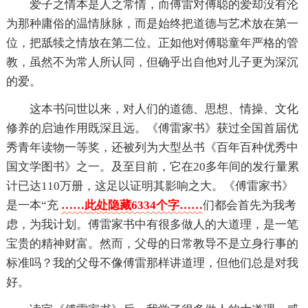
爱子之情本是人之常情，而傅雷对傅聪的爱却没有沦
为那种庸俗的温情脉脉，而是始终把道德与艺术放在第一
位，把舐犊之情放在第二位。正如他对傅聪童年严格的管
教，虽然不为常人所认同，但确乎出自他对儿子更为深沉
的爱。
这本书问世以来，对人们的道德、思想、情操、文化
修养的启迪作用既深且远。《傅雷家书》获过全国首届优
秀青年读物一等奖，还被列为大型丛书《百年百种优秀中
国文学图书》之一。及至目前，它在20多年间的发行量累
计已达110万册，这足以证明其影响之大。《傅雷家书》
是一本“充
……此处隐藏6334个字……
们都会首先为我考
虑，为我计划。傅雷家书中有很多做人的大道理，是一笔
宝贵的精神财富。然而，父母的日常教导不是立身行事的
标准吗？我的父母不像傅雷那样讲道理，但他们总是对我
好。