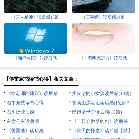
《匠人精神》读后感15篇
《三字经》读后感14篇
《湘行散记》的读后感
《向着明亮远方》读后感
【傅雷家书读书心得】相关文章：
《给老师的建议》读后感
卖火柴的小女孩读后感(10篇)
滥竽充数读书心得
鲁滨逊漂流记读后感(精选15
石头汤读后感
篇)
巴黎圣母院读后感(15篇)
白雪公主读后感
《一只会做梦的狗》读后感
《曾国藩》读后感
《秋天的怀念》读后感【精】