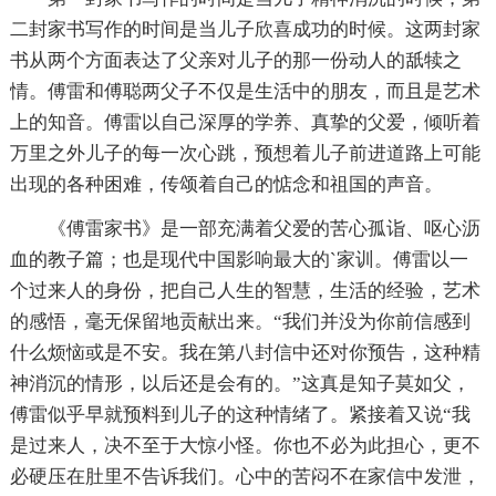
二封家书写作的时间是当儿子欣喜成功的时候。这两封家
书从两个方面表达了父亲对儿子的那一份动人的舐犊之
情。傅雷和傅聪两父子不仅是生活中的朋友，而且是艺术
上的知音。傅雷以自己深厚的学养、真挚的父爱，倾听着
万里之外儿子的每一次心跳，预想着儿子前进道路上可能
出现的各种困难，传颂着自己的惦念和祖国的声音。
《傅雷家书》是一部充满着父爱的苦心孤诣、呕心沥
血的教子篇；也是现代中国影响最大的`家训。傅雷以一
个过来人的身份，把自己人生的智慧，生活的经验，艺术
的感悟，毫无保留地贡献出来。“我们并没为你前信感到
什么烦恼或是不安。我在第八封信中还对你预告，这种精
神消沉的情形，以后还是会有的。”这真是知子莫如父，
傅雷似乎早就预料到儿子的这种情绪了。紧接着又说“我
是过来人，决不至于大惊小怪。你也不必为此担心，更不
必硬压在肚里不告诉我们。心中的苦闷不在家信中发泄，