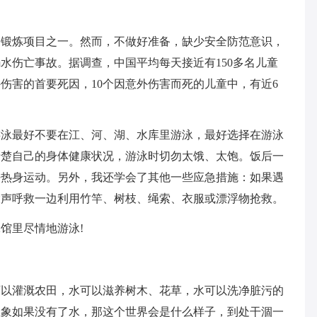
的锻炼项目之一。然而，不做好准备，缺少安全防范意识，
水伤亡事故。据调查，中国平均每天接近有150多名儿童
伤害的首要死因，10个因意外伤害而死的儿童中，有近6
游泳最好不要在江、河、湖、水库里游泳，最好选择在游泳
清楚自己的身体健康状况，游泳时切勿太饿、太饱。饭后一
好热身运动。另外，我还学会了其他一些应急措施：如果遇
大声呼救一边利用竹竿、树枝、绳索、衣服或漂浮物抢救。
馆里尽情地游泳!
可以灌溉农田，水可以滋养树木、花草，水可以洗净脏污的
想象如果没有了水，那这个世界会是什么样子，到处干涸一