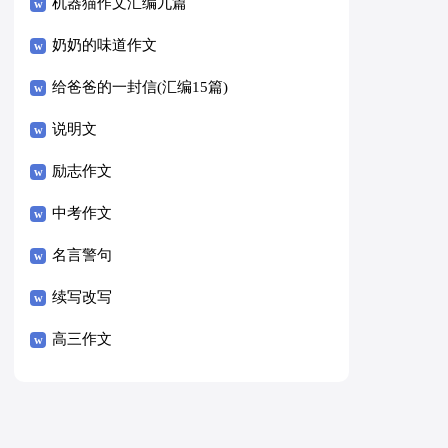
8篇）
机器猫作文汇编九篇
奶奶的味道作文
给爸爸的一封信(汇编15篇)
说明文
励志作文
中考作文
名言警句
续写改写
高三作文