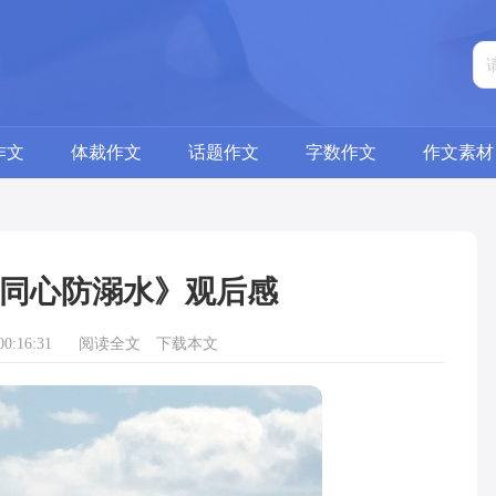
作文
体裁作文
话题作文
字数作文
作文素材
同心防溺水》观后感
0:16:31
阅读全文
下载本文