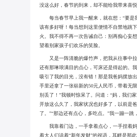
没这么好，春节的到来，却不能给我带来喜
每当春节早上我一醒来，就在想：“要是
该有多好呀！每当想到这里便情不自禁地跳
火。我不得不再一次告诫自己：别再痴心妄
望着别家孩子们欢乐的笑脸。
又是一阵清脆的爆竹声，把我从往事中
还有那琳琅满目的点心，可床还是得起的。
吸引了我的目光，没有错！那是我爸妈摆放出
手里还拿了一张崭新的50元人民币，带着无
别丢了！”我顿时惊呆了。问道：“妈，我们
开放这么久了，我家状况也好多了，以前是
了。”“那边还有点心，多吃点。”我一蹦一
我靠着门边，一手拿着点心，一手捏着
着大人们说着“新年发财”的祝语，耳畔是那