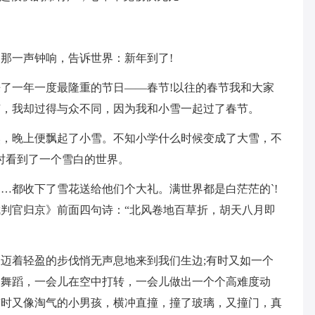
2点那一声钟响，告诉世界：新年到了!
了一年一度最隆重的节日——春节!以往的春节我和大家
节，我却过得与众不同，因为我和小雪一起过了春节。
然，晚上便飘起了小雪。不知小学什么时候变成了大雪，不
时看到了一个雪白的世界。
…都收下了雪花送给他们个大礼。满世界都是白茫茫的`!
判官归京》前面四句诗：“北风卷地百草折，胡天八月即
迈着轻盈的步伐悄无声息地来到我们生边;有时又如一个
的舞蹈，一会儿在空中打转，一会儿做出一个个高难度动
有时又像淘气的小男孩，横冲直撞，撞了玻璃，又撞门，真