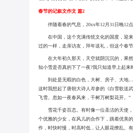
春节的记叙文作文 篇2
伴随着春的气息，20xx年12月31日晚1
在中国，这个充满传统文化的国度，迎来
过的一样，走亲访友，拜年送礼，但这个春
在大年初久那天，天空就阴沉沉的，果
知小雪是否真的下了一夜?我只知道早上起来
到处是无暇的白色，大树、房子、大地…
这时我想起了唐朝大诗人岑参的《白雪歌送武
飞雪。忽如一夜春风来，千树万树梨花开。”
雪花千姿百态。有时像一位圣洁的天使，
个优雅的少女，在风儿的合作下，跳着优美
作，时快时慢，时高时低，让人眼花缭乱。