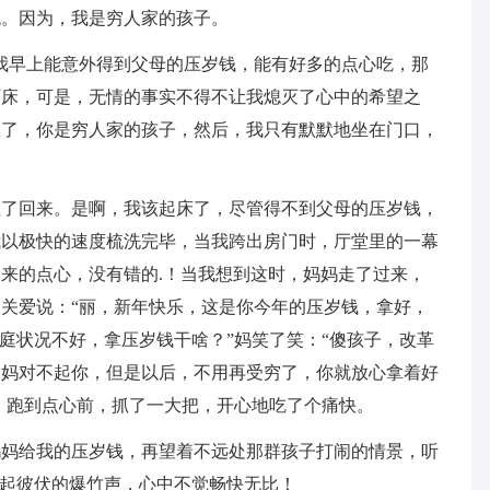
悦。因为，我是穷人家的孩子。
我早上能意外得到父母的压岁钱，能有好多的点心吃，那
下床，可是，无情的事实不得不让我熄灭了心中的希望之
想了，你是穷人家的孩子，然后，我只有默默地坐在门口，
拉了回来。是啊，我该起床了，尽管得不到父母的压岁钱，
我以极快的速度梳洗完毕，当我跨出房门时，厅堂里的一幕
来的点心，没有错的.！当我想到这时，妈妈走了过来，
限关爱说：“丽，新年快乐，这是你今年的压岁钱，拿好，
家庭状况不好，拿压岁钱干啥？”妈笑了笑：“傻孩子，改革
爸妈对不起你，但是以后，不用再受穷了，你就放心拿着好
跳，跑到点心前，抓了一大把，开心地吃了个痛快。
妈妈给我的压岁钱，再望着不远处那群孩子打闹的情景，听
此起彼伏的爆竹声，心中不觉畅快无比！