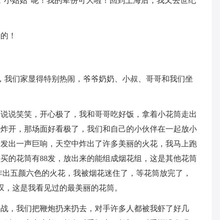
“小姑姑”呢！我的辈份可大啦！回到上海后，我又去世纪
快的！
一天，我们家显得特别热闹，爷爷奶奶、小叔、哥哥和我们坐
边说说笑笑，开心极了，我和哥哥吃好饭，拿着小花筒走出
中炸开，那场面好看极了，我们和自己的小伙伴在一起放小
前发出一声巨响，天空中炸出了许多美丽的火花，我马上跑
买的花筒有88发，放出来的能组成烟花组，这是其他花筒
炸出五颜六色的火花，我被烟花迷住了，等花筒放完了，
感叹，这是我看见过的最美丽的花筒。
大战，我们把鞭炮扔来扔去，对手许多人都被我虾了好几