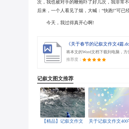
次，我也被对手的鞭炮吓了好几次，我非常
后来，一个人看见了烟，大喊：“快跑!”可
今天，我过得真开心啊!
《关于春节的记叙文作文4篇.do
将本文的Word文档下载到电脑，
推荐度：
记叙文图文推荐
【精品】记叙文作文
关于记叙文作文400
10篇
汇总6篇