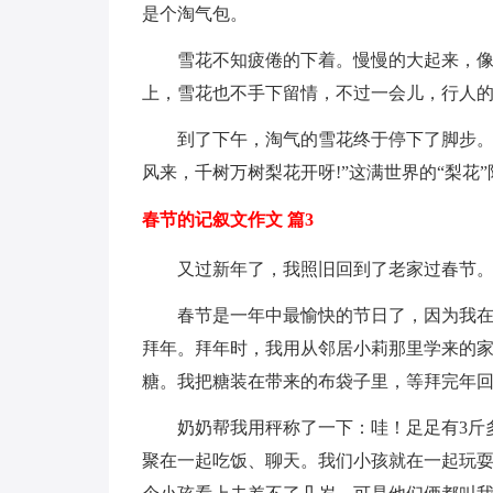
是个淘气包。
雪花不知疲倦的下着。慢慢的大起来，
上，雪花也不手下留情，不过一会儿，行人的
到了下午，淘气的雪花终于停下了脚步。
风来，千树万树梨花开呀!”这满世界的“梨花
春节的记叙文作文 篇3
又过新年了，我照旧回到了老家过春节
春节是一年中最愉快的节日了，因为我
拜年。拜年时，我用从邻居小莉那里学来的家
糖。我把糖装在带来的布袋子里，等拜完年
奶奶帮我用秤称了一下：哇！足足有3斤
聚在一起吃饭、聊天。我们小孩就在一起玩