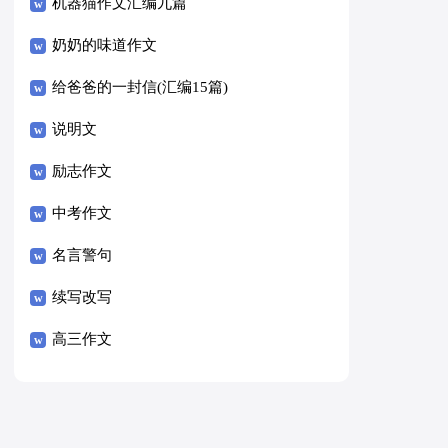
8篇）
机器猫作文汇编九篇
奶奶的味道作文
给爸爸的一封信(汇编15篇)
说明文
励志作文
中考作文
名言警句
续写改写
高三作文