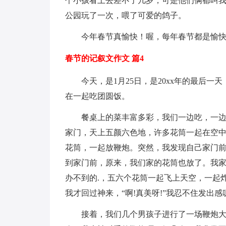
个小孩看上去差不了几岁，可是他们俩都叫我
公园玩了一次，喂了可爱的鸽子。
今年春节真愉快！喔，每年春节都是愉
春节的记叙文作文 篇4
今天，是1月25日，是20xx年的最后
在一起吃团圆饭。
餐桌上的菜丰富多彩，我们一边吃，一
家门，天上五颜六色地，许多花筒一起在空
花筒，一起放鞭炮。突然，我发现自己家门
到家门前，原来，我们家的花筒也放了。我家
办不到的.，五六个花筒一起飞上天空，一起
我才回过神来，“啊!真美呀!”我忍不住发出
接着，我们几个男孩子进行了一场鞭炮