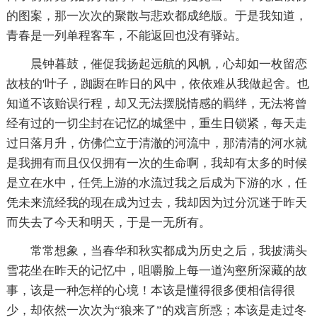
的图案，那一次次的聚散与悲欢都成绝版。于是我知道，
青春是一列单程客车，不能返回也没有驿站。
晨钟暮鼓，催促我扬起远航的风帆，心却如一枚留恋
故枝的'叶子，踟蹰在昨日的风中，依依难从我做起舍。也
知道不该贻误行程，却又无法摆脱情感的羁绊，无法将曾
经有过的一切尘封在记忆的城堡中，重生日锁紧，每天走
过日落月升，仿佛伫立于清澈的河流中，那清清的河水就
是我拥有而且仅仅拥有一次的生命啊，我却有太多的时候
是立在水中，任凭上游的水流过我之后成为下游的水，任
凭未来流经我的现在成为过去，我却因为过分沉迷于昨天
而失去了今天和明天，于是一无所有。
常常想象，当春华和秋实都成为历史之后，我披满头
雪花坐在昨天的记忆中，咀嚼脸上每一道沟壑所深藏的故
事，该是一种怎样的心境！本该是懂得很多便相信得很
少，却依然一次次为“狼来了”的戏言所惑；本该是走过冬