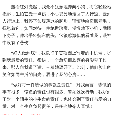
趁着红灯亮起，我毫不犹豫地奔向小狗，将它轻轻地
抱起，生怕它受一点伤，小心翼翼地走回了人行道。走到
人行道上，我停下如履薄冰的脚步，谨慎地给它顺着毛，
抚慰着它，如同对待一件绝世珍宝。慢慢放下小狗，我蹲
下身子，伸出手轻抚它的头。它很感激似的看着我，眼神
中没有了悲伤……
“好人做到底”，我拨打了它项圈上写着的手机号，尽
到我最后的责任。很快，一个急切而欣喜的身影奔了过
来。那人向我道了谢。带着她离开了。此刻，他们脸上的
笑容如同午后的阳光，洒进了我的心房……
“做好每一件该做的事就是责任”，对我而言，该做的
事有很多，该负的责任也有很多。譬如这次行动，我尽到
了对一个陌生的小生命的责任，也体会到了责任与爱的力
量。对一个生命负起责任，是多么地令人喜悦！