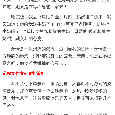
知道：她又是在等着爸爸回家来！
吃完饭，我去书房忙作业。片刻，妈妈推门进来。我
又知道：她给我送牛奶了！“作业写完早点睡啊，趁热把
牛奶喝了！”我接过热气腾腾的牛奶，母爱的.暖流和着牛
奶甜汁融入我的心房。
亲情是一股涓涓的溪流，滋润着我的心田；亲情是一
方静静的港湾，消释着我身心的疲惫。亲情，总是在不经
意之间，触动着我稚拙的心灵……
记叙文作文600字 篇9
我不禁停下脚步声，眼睛拥挤，人群时不时浮动的旋
律音乐，那个声音像一个面纱飘渺，从风中断断续续的
风。我惊呆了，这首歌应该只是天堂，世界可以得到几个
回来？