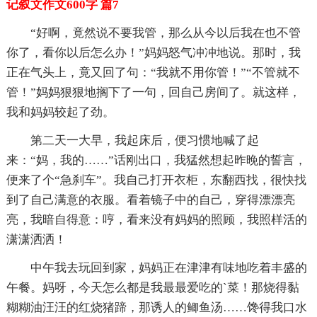
记叙文作文600字 篇7
“好啊，竟然说不要我管，那么从今以后我在也不管
你了，看你以后怎么办！”妈妈怒气冲冲地说。那时，我
正在气头上，竟又回了句：“我就不用你管！”“不管就不
管！”妈妈狠狠地搁下了一句，回自己房间了。就这样，
我和妈妈较起了劲。
第二天一大早，我起床后，便习惯地喊了起
来：“妈，我的……”话刚出口，我猛然想起昨晚的誓言，
便来了个“急刹车”。我自己打开衣柜，东翻西找，很快找
到了自己满意的衣服。看着镜子中的自己，穿得漂漂亮
亮，我暗自得意：哼，看来没有妈妈的照顾，我照样活的
潇潇洒洒！
中午我去玩回到家，妈妈正在津津有味地吃着丰盛的
午餐。妈呀，今天怎么都是我最最爱吃的`菜！那烧得黏
糊糊油汪汪的红烧猪蹄，那诱人的鲫鱼汤……馋得我口水