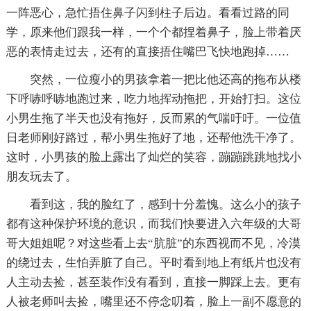
一阵恶心，急忙捂住鼻子闪到柱子后边。看看过路的同
学，原来他们跟我一样，一个个都捏着鼻子，脸上带着厌
恶的表情走过去，还有的直接捂住嘴巴飞快地跑掉……
突然，一位瘦小的男孩拿着一把比他还高的拖布从楼
下呼哧呼哧地跑过来，吃力地挥动拖把，开始打扫。这位
小男生拖了半天也没有拖好，反而累的气喘吁吁。一位值
日老师刚好路过，帮小男生拖好了地，还帮他洗干净了。
这时，小男孩的脸上露出了灿烂的笑容，蹦蹦跳跳地找小
朋友玩去了。
看到这，我的脸红了，感到十分羞愧。这么小的孩子
都有这种保护环境的意识，而我们快要进入六年级的大哥
哥大姐姐呢？对这些看上去“肮脏”的东西视而不见，冷漠
的绕过去，生怕弄脏了自己。平时看到地上有纸片也没有
人主动去捡，甚至装作没有看到，直接一脚踩上去。更有
人被老师叫去捡，嘴里还不停念叨着，脸上一副不愿意的