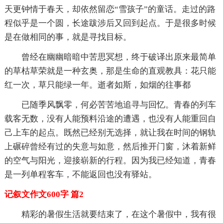
天更钟情于春天，却依然留恋“雪孩子”的童话。走过的路
程似乎是一个圆，长途跋涉后又回到起点。于是很多时候
是在做相同的事，就是寻找目标。
曾经在幽幽暗暗中苦思冥想，终于破译出原来最简单
的草枯草荣就是一种玄奥，那是生命的直观教具：花只能
红一次，草只能绿一年。逝者如斯，如烟的往事都
已随季风飘零，何必苦苦地追寻与回忆。青春的列车
载客无数，没有人能预料沿途的遭遇，也没有人能重回自
己上车的起点。既然已经别无选择，就让我在时间的钢轨
上碾碎曾经有过的失意与如意，然后推开门窗，沐着新鲜
的空气与阳光，迎接崭新的行程。因为我已经知道，青春
是一列单程客车，不能返回也没有驿站。
记叙文作文600字 篇2
精彩的暑假生活就要结束了，在这个暑假中，我有很