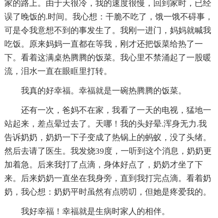
家的路上。由于天很冷，我的速度很慢，回到家时，已经
误了晚饭的.时间。我心想：干脆不吃了，饿一饿不碍事，
可是令我意想不到的事发生了。我刚一进门，妈妈就喊我
吃饭。原来妈妈一直都在等我，刚才还把饭菜给热了一
下。看着这满桌热腾腾的饭菜。我心里不禁涌起了一股暖
流，泪水一直在眼眶里打转。
我真的好幸福。幸福就是一碗热腾腾的饭菜。
还有一次，爸妈不在家，我看了一天的电视，猛地一
站起来，差点晕过去了。天哪！我的头好晕.浑身无力.我
告诉奶奶，奶奶一下子变成了热锅上的蚂蚁，没了头绪。
然后去请了医生。我发烧39度，一听到这个消息，奶奶更
加着急。后来我打了点滴，身体好点了，奶奶才坐了下
来。后来奶奶一直坐在我身旁，直到我打完点滴。看着奶
奶，我心想：奶奶平时虽然有点唠叨，但她是疼爱我的。
我好幸福！幸福就是生病时家人的相伴。