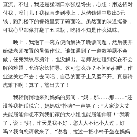
直流。不过，我还是猛咽口水强忍馋虫，心想：用这招对
付我，没门儿！我径直走到楼上，从储钱罐中取出3元
钱，跑到楼下的餐馆里要了碗面吃。虽然面的味道挺香，
可我心里却像打翻了五味瓶，吃得不知是什么滋味。
晚上，我泡了一碗方便面解决了晚饭问题，然后便开
始做老师布置的暑假作业。谁知遇到了一道数学题不会
做，任凭我绞尽脑汁，也没解出。老师说过碰到实在不会
解的难题，允许家长辅导。这可怎么办？不问妈妈吧，作
业这关过不去；去问吧，自己的面子上又磨不开。真是骑
虎难下啊！算了，豁出去了！
我轻悄悄地来到妈妈的房间，“妈，那……那……”还
没等我把话说完，妈妈就“扑哧”一声笑了：“人家说大丈
夫能屈能伸想不到我们家的大小姐也能屈能伸呀！”我听
了，说：“妈，昨天是我不好，您大人不记小人过，好
吗？我向您请教来了。”说着，拉过一把小椅子坐在妈妈