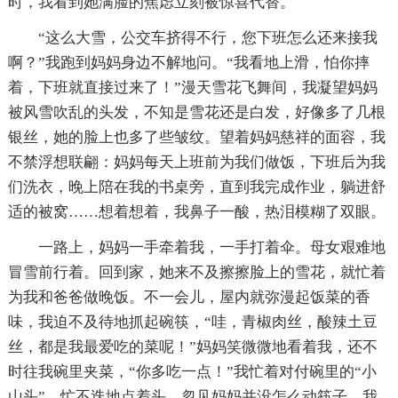
时，我看到她满脸的焦虑立刻被惊喜代替。
“这么大雪，公交车挤得不行，您下班怎么还来接我
啊？”我跑到妈妈身边不解地问。“我看地上滑，怕你摔
着，下班就直接过来了！”漫天雪花飞舞间，我凝望妈妈
被风雪吹乱的头发，不知是雪花还是白发，好像多了几根
银丝，她的脸上也多了些皱纹。望着妈妈慈祥的面容，我
不禁浮想联翩：妈妈每天上班前为我们做饭，下班后为我
们洗衣，晚上陪在我的书桌旁，直到我完成作业，躺进舒
适的被窝……想着想着，我鼻子一酸，热泪模糊了双眼。
一路上，妈妈一手牵着我，一手打着伞。母女艰难地
冒雪前行着。回到家，她来不及擦擦脸上的雪花，就忙着
为我和爸爸做晚饭。不一会儿，屋内就弥漫起饭菜的香
味，我迫不及待地抓起碗筷，“哇，青椒肉丝，酸辣土豆
丝，都是我最爱吃的菜呢！”妈妈笑微微地看着我，还不
时往我碗里夹菜，“你多吃一点！”我忙着对付碗里的“小
山头”，忙不迭地点着头。忽见妈妈并没怎么动筷子，我