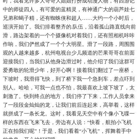
时，我看见许多大哥哥大姐姐打扮成动漫人物，有西游记
中的师徒四人，有可爱的蓝精灵，有神通广大的葫芦娃七
兄弟和蝎子精，还有蜘蛛侠和超人……大约一个小时后，
巡演开始了。我们排着整齐的.队伍，沿着孤山路直线向前
滑，路边架着的一个个摄像机对着我们，还有照相机咔咔
作响，我们俨然成了一个个大明星。滑了一段路，周围围
观的人越来越多，杭州电视台少儿频道的芒果哥哥在前面
迎接我们，当我们从他身边滑过时，他介绍了我们这群可
爱勇敢的轮滑少年，好开心啊！接着我们翻过了一座桥，
下坡时，我滑得飞快，到了桥下我一个急刹车，差点吓到
别人。哈哈，可我一点也不怕，我最喜欢上坡下坡了，太
刺激了。快到终点的地方，我们停了下来，工作人员拿来
了一段段金灿灿的龙，让我们前后连起来，高举着，这样
就拼成了一条长龙。这时，我看见天空中有个像小飞喋一
样的东西在飞来飞去，旁边有人说：“快看，航拍小飞机
正在拍我们呢”！于是，我们看着“小飞机”，挥舞着手中