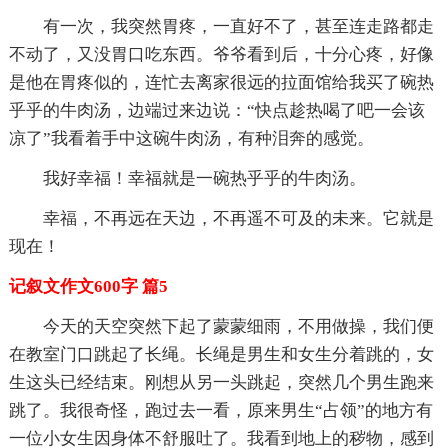
有一次，我突然胃疼，一直好不了，甚至连走路都走
不动了，又没胃口吃东西。爷爷看到后，十分心疼，好像
是他在胃疼似的，连忙去离家很远的拉面馆给我买了碗热
乎乎的牛肉汤，边端过来边说：“快点趁热喝了吧一会该
凉了”我看着手中这碗牛肉汤，有种泪奔的感觉。
我好幸福！幸福就是一碗热乎乎的牛肉汤。
幸福，不再远在天边，不再遥不可及的未来。它就是
现在！
记叙文作文600字 篇5
今天的天空突然下起了蒙蒙细雨，不用做操，我们便
在教室门口跳起了长绳。长绳是男生和女生分着跳的，女
生这头已经结束。刚想从另一头跳起，突然几个男生跑来
跳了。我很奇怪，跑过去一看，原来男生“占领”的地方有
一位小女生因身体不舒服吐了。我看到地上的秽物，感到