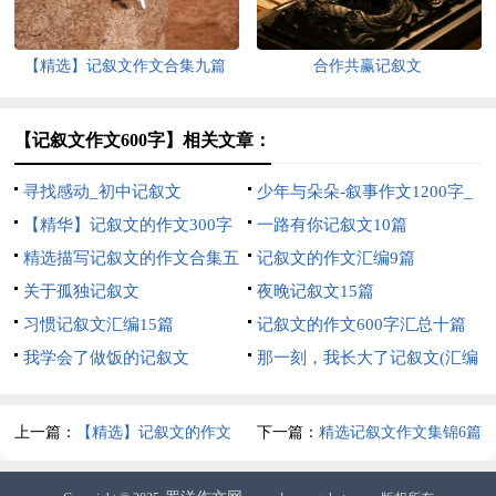
【精选】记叙文作文合集九篇
合作共赢记叙文
【记叙文作文600字】相关文章：
寻找感动_初中记叙文
少年与朵朵-叙事作文1200字_
【精华】记叙文的作文300字
高一记叙文
一路有你记叙文10篇
集合6篇
精选描写记叙文的作文合集五
记叙文的作文汇编9篇
篇
关于孤独记叙文
夜晚记叙文15篇
习惯记叙文汇编15篇
记叙文的作文600字汇总十篇
我学会了做饭的记叙文
那一刻，我长大了记叙文(汇编
15篇)
上一篇：
【精选】记叙文的作文
下一篇：
精选记叙文作文集锦6篇
300字六篇