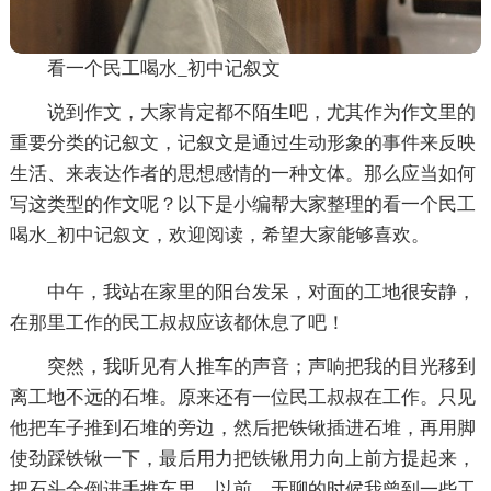
看一个民工喝水_初中记叙文
说到作文，大家肯定都不陌生吧，尤其作为作文里的
重要分类的记叙文，记叙文是通过生动形象的事件来反映
生活、来表达作者的思想感情的一种文体。那么应当如何
写这类型的作文呢？以下是小编帮大家整理的看一个民工
喝水_初中记叙文，欢迎阅读，希望大家能够喜欢。
中午，我站在家里的阳台发呆，对面的工地很安静，
在那里工作的民工叔叔应该都休息了吧！
突然，我听见有人推车的声音；声响把我的目光移到
离工地不远的石堆。原来还有一位民工叔叔在工作。只见
他把车子推到石堆的旁边，然后把铁锹插进石堆，再用脚
使劲踩铁锹一下，最后用力把铁锹用力向上前方提起来，
把石头全倒进手推车里。以前，无聊的时候我曾到一些工