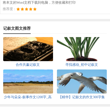
将本文的Word文档下载到电脑，方便收藏和打印
推荐度：
记叙文图文推荐
合作共赢记叙文
寻找感动_初中记叙文
少年与朵朵-叙事作文1200字_高
【精华】记叙文的作文300字集
一记叙文
合6篇