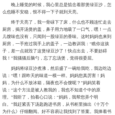
晚上睡觉的时候，我心里总是惦念着那煲绿豆沙，怎
么也睡不安稳，恨不得一下子就到天亮。
终于天亮了，我一骨碌下了床，什么也不顾连忙走去
厨房，揭开汤煲的盖，鼻子用力地吸了一口气，嘿！一点
儿馊味也没有，只闻到一股绿豆的香味。这时妈妈也来到
厨房，一手抢过我手上的盖子，一边教训我：“瞧你这孩
子，差一点就毁了这煲绿豆沙了！快点出去，不要妨碍
我！”我骚骚后脑勺，忘了忘汤煲，觉得很委屈。
妈妈将绿豆沙煮沸，然后盛了一碗给我吃，我边吃边
说：“嘿！跟昨天的味道一模一样。妈妈您真厉害！妈
妈，为什么不放冰箱，隔夜也不会馊呢？”妈妈笑着
说：“这个方法是被人教我的，我也不知道个中的原
理。”我听了，拍着心口说：“妈妈，我帮您弄个明
白。”我赶紧丢下汤匙跑进书房，从书柜里抽出《十万个
为什么》仔细翻阅。好不容易让我找到了答案。我捧着书