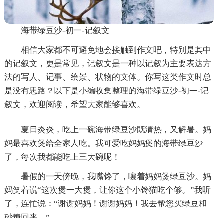
海带绿豆沙-初一-记叙文
相信大家都不可避免地会接触到作文吧，特别是其中
的记叙文，更是常见，记叙文是一种以记叙为主要表达方
法的写人、记事、绘景、状物的文体。你写这类作文时总
是没有思路？以下是小编收集整理的海带绿豆沙-初一-记
叙文，欢迎阅读，希望大家能够喜欢。
夏日炎炎，吃上一碗海带绿豆沙既清热，又解暑。妈
妈最喜欢煲给全家人吃。我可爱吃妈妈煲的海带绿豆沙
了，每次我都能吃上三大碗呢！
暑假的一天傍晚，我嘴馋了，嚷着妈妈煲绿豆沙。妈
妈笑着说“这次煲一大煲，让你这个小馋猫吃个够。”我听
了，连忙说：“谢谢妈妈！谢谢妈妈！我去帮您买绿豆和
砂糖回来。”