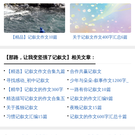
【精品】记叙文作文10篇
关于记叙文作文400字汇总6篇
【那路，让我变坚强了记叙文】相关文章：
【精选】记叙文作文合集九篇
合作共赢记叙文
寻找感动_初中记叙文
少年与朵朵-叙事作文1200字_
【精华】记叙文的作文300字
高一记叙文
一路有你记叙文10篇
集合6篇
精选描写记叙文的作文合集五
记叙文的作文汇编9篇
篇
关于孤独记叙文
夜晚记叙文15篇
习惯记叙文汇编15篇
记叙文的作文600字汇总十篇