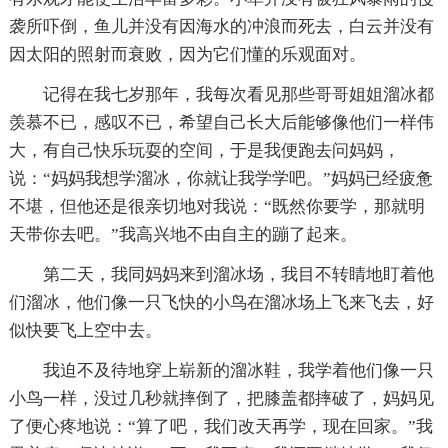
袭所吓倒，鱼儿并没有因海水的冲浪而死去，白云并没有
因太阳的照射而衰败，因为它们懂的乐观面对。
记得在我七岁那年，我每次看见那些哥哥姐姐溜冰都
羡慕不已，感叹不已，希望自己长大后能够像他们一样伟
大，有自己快乐玩耍的空间，于是我便跑去问妈妈，
说：“妈妈我想学溜冰，你就让我学学吧。”妈妈已经疲惫
不堪，但他还是很亲切地对我说：“既然你要学，那就明
天带你去吧。”我高兴地不由自主的蹦了起来。
第二天，我同妈妈来到溜冰场，我目不转睛地盯着他
们溜冰，他们像一只飞快的小鸟在溜冰场上飞来飞去，好
似快要飞上空中去。
我迫不及待地穿上崭新的溜冰鞋，我学着他们像一只
小鸟一样，没过几秒就摔倒了，把膝盖都摔破了，妈妈见
了便心疼地说：“算了吧，我们改天再学，现在回家。”我