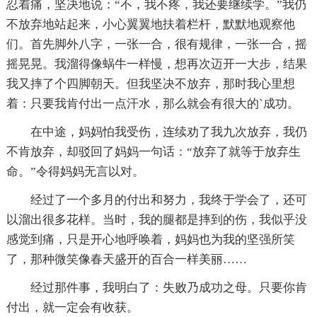
忍着痛，坚决地说：“不，我不疼，我还要继续学。”我仍
不放弃地站起来，小心翼翼地扶着栏杆，默默地观察他
们。首先脚外八字，一张一合，很有规律，一张一合，摇
摇晃晃。我溜得像蜗牛一样慢，想再次迈开一大步，结果
我又摔了个四脚朝天。但我坚决不放弃，那时我心里想
着：只要我肯付出一点汗水，那么就会有很大的`成功。
在中途，妈妈怕我受伤，连续劝了我九次放弃，我仍
不肯放弃，却驳回了妈妈一句话：“放弃了就等于放弃生
命。”令得妈妈无言以对。
经过了一个多月的付出和努力，我终于学会了，还可
以溜出很多花样。当时，我的腿都是摔到的伤，我似乎没
感觉到痛，只是开心地呼唤着，妈妈也为我的坚强所笑
了，那种微笑像春天盛开的百合一样美丽……
经过那件事，我明白了：失败乃成功之母。只要你肯
付出，就一定会有收获。