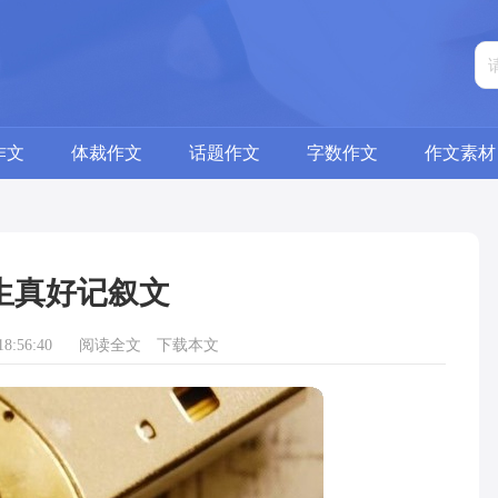
作文
体裁作文
话题作文
字数作文
作文素材
生真好记叙文
8:56:40
阅读全文
下载本文