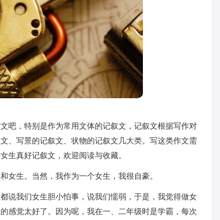
作文吧，特别是作为常用文体的记叙文，记叙文根据写作对
叙文、写景的记叙文、状物的记叙文几大类。写这类作文需
做女生真好记叙文，欢迎阅读与收藏。
生和女生。当然，我作为一个女生，我很自豪。
生都说我们女生胆小怕事，说我们懦弱，于是，我觉得做女
生的感觉太好了。因为呢，我在一、二年级时是学霸，每次