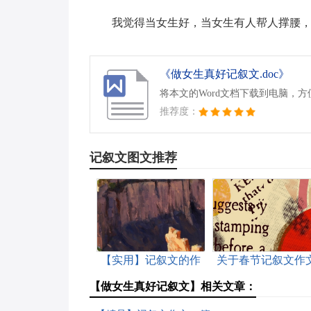
我觉得当女生好，当女生有人帮人撑腰，
《做女生真好记叙文.doc》
将本文的Word文档下载到电脑，
推荐度：
记叙文图文推荐
【实用】记叙文的作
关于春节记叙文作
文400字汇总七篇
汇编5篇
【做女生真好记叙文】相关文章：