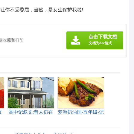
让你不受委屈，当然，是女生保护我啦!
点击下载文档
方便收藏和打印
文档为doc格式
文
高中记叙文:昔人仍在
梦游奶油国-五年级-记
叙文