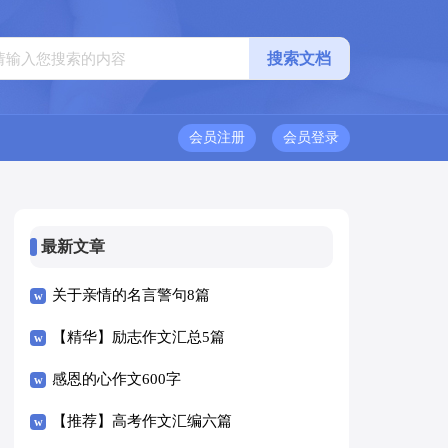
会员注册
会员登录
最新文章
关于亲情的名言警句8篇
【精华】励志作文汇总5篇
感恩的心作文600字
【推荐】高考作文汇编六篇