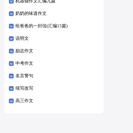
8篇）
机器猫作文汇编九篇
奶奶的味道作文
给爸爸的一封信(汇编15篇)
说明文
励志作文
中考作文
名言警句
续写改写
高三作文