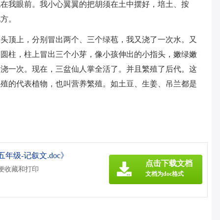
现在我眼前。我小心翼翼的把胡须在土中摆好，培土、按
地方。
的头顶上，分别冒出两个、三个绿苞，我又浇了一次水。又
椭圆柱，柱上冒出三个小芽，像小孩伸出的小指头，嫩绿嫩
间浇一次。现在，三盆仙人掌全活了。并且繁殖了后代。这
繁殖的代表植物，也叫营养繁殖。如土豆、生姜、吊兰都是
年级-记叙文.doc》
点击下载文档
方便收藏和打印
文档为doc格式