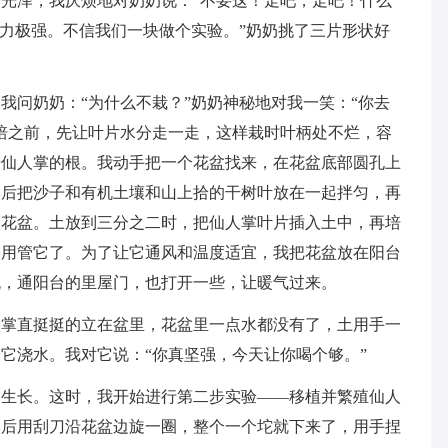
光泽，我厌烦地对奶奶说：“不要这！走吧，走吧！什么
命力极强。不信我们一块做个实验。”奶奶挑了三片形状好
我问奶奶：“为什么不栽？”奶奶神秘地对我一笑：“你去
培之前，先让叶片水分走一走，这样栽时叶柄处不烂，容
培仙人掌的根。我动手把一个花盆找来，在花盆底部圆孔上
然后把沙子和有机土壤和山上拾的干树叶放在一起拌匀，再
入花盆。土放到三分之二时，把仙人掌叶片插入土中，再培
不用管它了。为了让它通风和温度适宜，我把花盆放在阳台
流，通阳台的里屋门，也打开一些，让暖气过来。
人掌直挺挺的立在盆里，花盆里一点水都没有了，土用手一
它浇水。我对它说：“你真坚强，今天让你喝个够。”
物生长。这时，我开始进行第二步实验——移植并繁殖仙人
然后用刮刀沿花盆边旋一圈，整个一个坨就下来了，用手捏