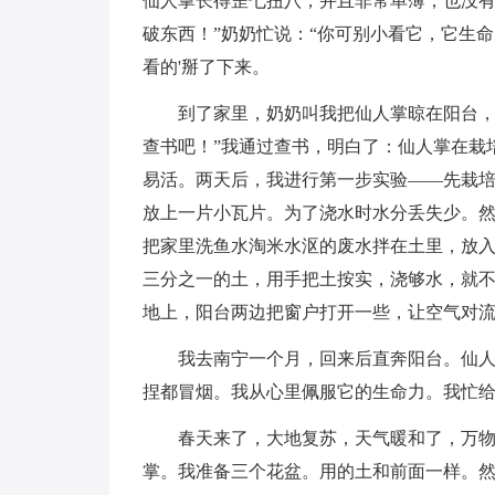
仙人掌长得歪七扭八，并且非常单薄，也没有
破东西！”奶奶忙说：“你可别小看它，它生
看的'掰了下来。
到了家里，奶奶叫我把仙人掌晾在阳台，
查书吧！”我通过查书，明白了：仙人掌在栽
易活。两天后，我进行第一步实验——先栽
放上一片小瓦片。为了浇水时水分丢失少。
把家里洗鱼水淘米水沤的废水拌在土里，放
三分之一的土，用手把土按实，浇够水，就
地上，阳台两边把窗户打开一些，让空气对
我去南宁一个月，回来后直奔阳台。仙
捏都冒烟。我从心里佩服它的生命力。我忙给
春天来了，大地复苏，天气暖和了，万
掌。我准备三个花盆。用的土和前面一样。