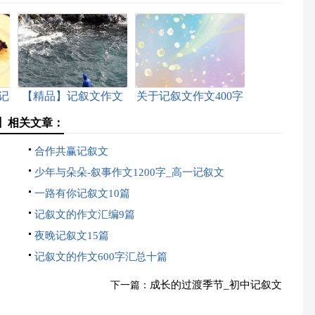
记
【精品】记叙文作文
关于记叙文作文400字
10篇
汇总6篇
】相关文章：
合作共赢记叙文
少年与朵朵-叙事作文1200字_高一记叙文
一路有你记叙文10篇
记叙文的作文汇编9篇
夜晚记叙文15篇
记叙文的作文600字汇总十篇
成长的过渡季节_初中记叙文
下一篇：