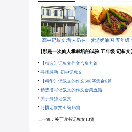
高中记叙文:昔人仍在
梦游奶油国-五年级-
叙文
【那是一次仙人掌栽培的试验-五年级-记叙文
【精选】记叙文作文合集九篇
寻找感动_初中记叙文
【精华】记叙文的作文300字集合6篇
精选描写记叙文的作文合集五篇
关于孤独记叙文
习惯记叙文汇编15篇
关于读书记叙文13篇
上一篇：