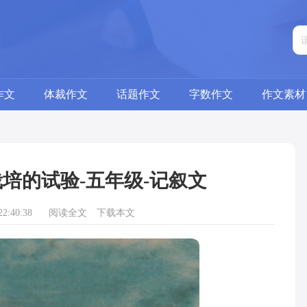
作文
体裁作文
话题作文
字数作文
作文素材
培的试验-五年级-记叙文
2:40:38
阅读全文
下载本文