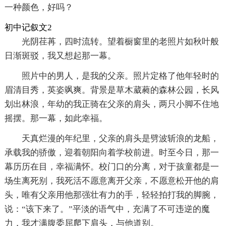
一种颜色，好吗？
初中记叙文2
光阴荏苒，四时流转。望着橱窗里的老照片如秋叶般
日渐斑驳，我又想起那一幕。
照片中的男人，是我的父亲。照片定格了他年轻时的
眉清目秀，英姿飒爽。背景是草木葳蕤的森林公园，长风
划出林浪，年幼的我正骑在父亲的肩头，两只小脚不住地
摇摆。那一幕，如此幸福。
天真烂漫的年纪里，父亲的肩头是劈波斩浪的龙船，
承载我的骄傲，迎着朝阳向着学校前进。时至今日，那一
幕历历在目，幸福满怀。校门口的分离，对于孩童都是一
场生离死别，我死活不愿意离开父亲，不愿意松开他的肩
头，唯有父亲用他那强壮有力的手，轻轻拍打我的脚腕，
说：“该下来了。”平淡的语气中，充满了不可违逆的魔
力，我才满腹委屈爬下肩头，与他道别。