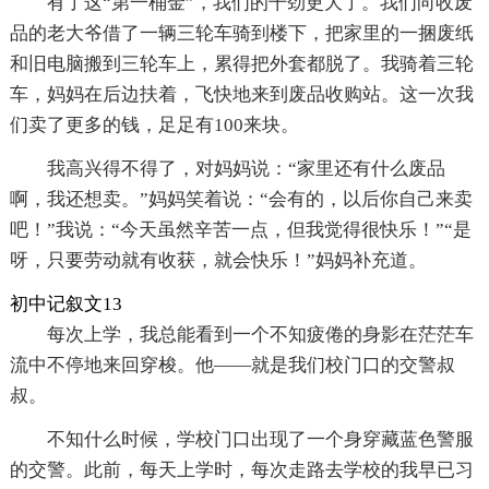
有了这“第一桶金”，我们的干劲更大了。我们向收废
品的老大爷借了一辆三轮车骑到楼下，把家里的一捆废纸
和旧电脑搬到三轮车上，累得把外套都脱了。我骑着三轮
车，妈妈在后边扶着，飞快地来到废品收购站。这一次我
们卖了更多的钱，足足有100来块。
我高兴得不得了，对妈妈说：“家里还有什么废品
啊，我还想卖。”妈妈笑着说：“会有的，以后你自己来卖
吧！”我说：“今天虽然辛苦一点，但我觉得很快乐！”“是
呀，只要劳动就有收获，就会快乐！”妈妈补充道。
初中记叙文13
每次上学，我总能看到一个不知疲倦的身影在茫茫车
流中不停地来回穿梭。他——就是我们校门口的交警叔
叔。
不知什么时候，学校门口出现了一个身穿藏蓝色警服
的交警。此前，每天上学时，每次走路去学校的我早已习