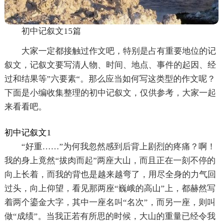
初中记叙文15篇
大家一定都接触过作文吧，特别是占有重要地位的记
叙文，记叙文要写清人物、时间、地点、事件的起因、经
过和结果等”六要素“。那么应当如何写这类型的作文呢？
下面是小编收集整理的初中记叙文，仅供参考，大家一起
来看看吧。
初中记叙文1
“好重……”为何我忽然感到后背上剧烈的疼痛？啊！
我的身上竟然“拔肉而起”两座大山，而且正在一刻不停的
向上长着，而我的背也是越来越弯了，用尽全身的力气回
过头，向上仰望，看见那两座“巍峨的高山”上，都赫然写
着两个鎏金大字，其中一座名叫“名次”，而另一座，则叫
做“成绩”。当我正若有所思的时候，大山的重量已经令我