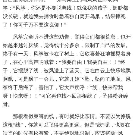
筝：“风筝，你还是不要脱离线！就像我的孩子，翅膀都
没长硬，就趁我去捕食时急着独自离开鸟巢，结果摔死
了！你可千万不要这么傻！”
风筝完全听不进这些劝告，觉得它们都很荒唐，也开
始越来越讨厌线，觉得线十分多余，限制了自己的发展。
终于有一天，风筝被卡在了树上，它欣喜若狂地摇晃着身
子，在心里高声呐喊着：“我要自由！我要自由！！”终
于，它摆脱了线，被风送上了蓝天。它在白云上快乐地飘
啊飘，可是飘了一会儿，它就开始下坠，坠向了地面。风
筝终于后悔了，害怕了，它大声疾呼：“线，快来帮我
呀！快来呀！！”可它再也找不回那根线了，坠得粉身碎
骨。
那根看似束缚的线，有时就好比亲情。不要以为挣脱
这根“线”，你就可以飞得更高更远。但是“线”呢，也要在
适当的时候有松有紧，不要绝对地限制，应该帮助“风