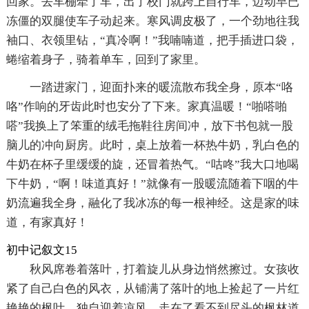
回家。去车棚牵了车，出了校门就跨上自行车，迈动早已
冻僵的双腿使车子动起来。寒风调皮极了，一个劲地往我
袖口、衣领里钻，“真冷啊！”我喃喃道，把手插进口袋，
蜷缩着身子，骑着单车，回到了家里。
一踏进家门，迎面扑来的暖流散布我全身，原本“咯
咯”作响的牙齿此时也安分了下来。家真温暖！“啪嗒啪
嗒”我换上了笨重的绒毛拖鞋往房间冲，放下书包就一股
脑儿的冲向厨房。此时，桌上放着一杯热牛奶，乳白色的
牛奶在杯子里缓缓的旋，还冒着热气。“咕咚”我大口地喝
下牛奶，“啊！味道真好！”就像有一股暖流随着下咽的牛
奶流遍我全身，融化了我冰冻的每一根神经。这是家的味
道，有家真好！
初中记叙文15
秋风席卷着落叶，打着旋儿从身边悄然擦过。女孩收
紧了自己白色的风衣，从铺满了落叶的地上捡起了一片红
艳艳的枫叶，独自迎着凉风，走在了看不到尽头的枫林道