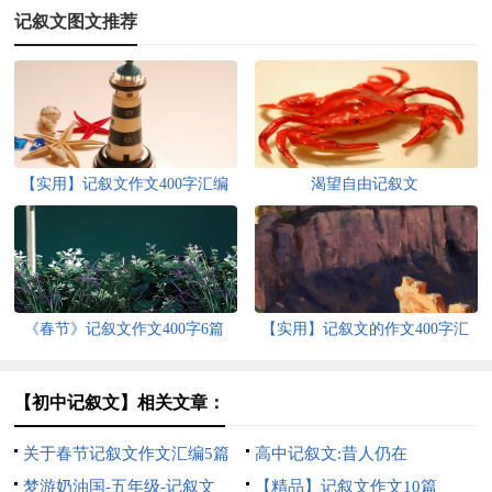
记叙文图文推荐
【实用】记叙文作文400字汇编
渴望自由记叙文
六篇
《春节》记叙文作文400字6篇
【实用】记叙文的作文400字汇
总七篇
【初中记叙文】相关文章：
关于春节记叙文作文汇编5篇
高中记叙文:昔人仍在
梦游奶油国-五年级-记叙文
【精品】记叙文作文10篇