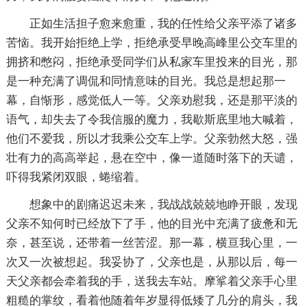
正如生活担子愈来愈重，我的任性给父亲平添了诸多
苦恼。我开始拒绝上学，拒绝承受早晚高峰里公交车里的
拥挤和憋闷，拒绝承受同学们从私家车里投来的目光，那
是一种充满了调侃和同情意味的目光。我总是想起那一
幕，自惭形，感觉低人一等。父亲劝慰我，还是那平淡的
语气，却失去了令我信服的魔力，我歇斯底里地大喊着，
他们不爱我，所以才我乘公交车上学。父亲勃然大怒，强
壮有力的高高举起，悬在空中，像一道随时落下的天谴，
吓得我紧闭双眼，蜷缩着。
想象中的剧痛迟迟未来，我战战兢兢地睁开眼，发现
父亲不知何时已经放下了手，他的目光中充满了疲惫和无
奈，甚至说，还带着一丝苦涩。那一幕，横亘我心里，一
次又一次被想起。我妥协了，父亲也是，从那以后，每一
天父亲都会牵着我的手，送我去车站。摩挲着父亲手心里
粗糙的掌纹，看着他随着年岁显得低矮了几分的肩头，我