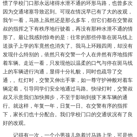
惯了学校门口那永远堵得水泄不通的环形马路，也曾多次
因为交通堵塞导致迟到。可现在情况早已有了大的改观，
我乍一看，马路上虽然还是那么多车，但它们都在交警叔
叔的指挥之下有秩序地行驶着，再没有那种水泄不通的情
形了。最让我感到惊奇的是：往常的那些停靠在斑马线上
送孩子上学的车竟然也消失了。我马上环顾四周，却没有
发现什么特别的，依然只有交警一个人在井然有序地指挥
着车辆。走近一看，只发现他以温柔的口气与停在斑马线
上的车辆进行沟通，显得十分礼貌，同时也疏导了交
通，。红灯时，交警又伸出手掌，如一尊守护神般对着车
辆定着，引导同学们安全地通过马路。快绿灯时，交警叔
叔又示意我们加快脚步，不至于影响到接下来车辆的通
行。就这样，年复一年，日复一日。在交警有序的指挥
下，家长们也十分配合。我们学校门口的交通状况有了良
好的改观。
记得有一次，一个小男孩儿急着过马路上学，可是他