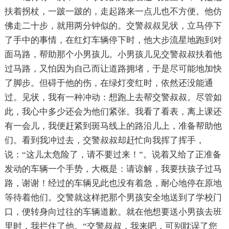
扶着拐杖，一跛一跛的，走起路来一点儿也不方便。他仿
佛走二十步，就用两分钟似的。交警叔叔见状，立马停下
了手中的事情，在红灯车辆停下时，他大步流星地跑到对
面马路，帮助那个小男孩儿。小男孩儿见交警叔叔扶着他
过马路，又怕因为自己而让道路拥堵，于是尽可能地加快
了脚步。但碍于他的伤，在绿灯变红时，依然还没能通
过。见状，我有一种冲动：想跑上去帮交警叔叔。尽管如
此，我心中多少还会为他们紧张。我看了看表，离上课还
有一会儿，我便赶紧到斑马线上的路沿儿上，准备帮助他
们。看到我冲过去，交警叔叔却赶忙向我挥了挥手，
说：“这儿太危险了，请不要过来！”。说着又给了正准备
发动的车辆一个手势，大概是：请谅解，我要扶孩子过马
路，谢谢！经过的车辆见此也没有着急，耐心地停在原地
等待着他们。交警就这样把那个男孩安全地送到了学校门
口，便转身向过往的车辆道歉。就在他想要送小男孩去班
里时，我拦住了他。“交警叔叔，我来吧，可别耽误了您