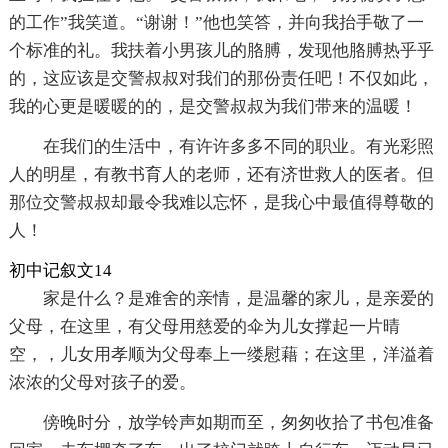
的工作”我笑道。“谢谢！”他也笑答，并向我抬手敬了一
个标准的礼。我扶着小男孩儿的胳膊，发现他胳膊热乎乎
的，这应该是交警叔叔对我们的那份责任吧！不仅如此，
我的心更是暖暖的的，是交警叔叔为我们带来的温暖！
在我们的生活中，有许许多多不同的职业。有光彩照
人的明星，有教书育人的老师，还有济世救人的医者。但
那位交警叔叔却最令我难以忘怀，是我心中最值得尊敬的
人！
初中记叙文14
家是什么？是难舍的亲情，是温馨的家儿，是亲爱的
父母，在这里，有父母用慈爱的伞为儿女撑起一片晴
空，，儿女用孝顺为父母奉上一缕慰藉；在这里，洋溢着
浓浓的父母对孩子的爱。
傍晚时分，放学铃声如期而至，匆匆收拾了书包准备