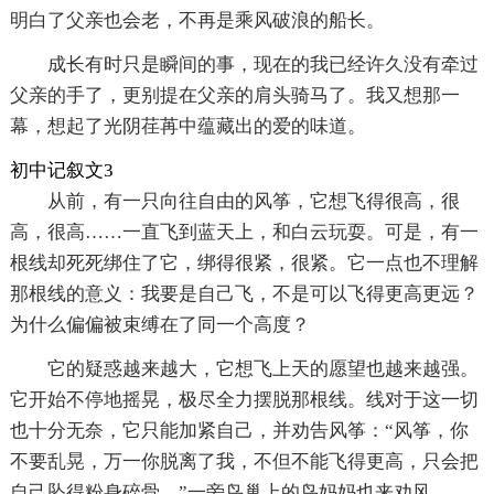
明白了父亲也会老，不再是乘风破浪的船长。
成长有时只是瞬间的事，现在的我已经许久没有牵过
父亲的手了，更别提在父亲的肩头骑马了。我又想那一
幕，想起了光阴荏苒中蕴藏出的爱的味道。
初中记叙文3
从前，有一只向往自由的风筝，它想飞得很高，很
高，很高……一直飞到蓝天上，和白云玩耍。可是，有一
根线却死死绑住了它，绑得很紧，很紧。它一点也不理解
那根线的意义：我要是自己飞，不是可以飞得更高更远？
为什么偏偏被束缚在了同一个高度？
它的疑惑越来越大，它想飞上天的愿望也越来越强。
它开始不停地摇晃，极尽全力摆脱那根线。线对于这一切
也十分无奈，它只能加紧自己，并劝告风筝：“风筝，你
不要乱晃，万一你脱离了我，不但不能飞得更高，只会把
自己坠得粉身碎骨。”一旁鸟巢上的鸟妈妈也来劝风