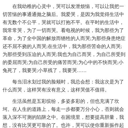
在我幼稚的心灵中，哭可以发泄烦恼，可以让我把一
切苦恼的事通通抛之脑后。我爱哭，是因为我觉得生活中
有无数个不公平，哭就可以打抱不平。在平时的生活中，
我常常哭，为了一切而哭。看电视的时候，我为那些为了
革命，为了全中国的解放而牺牲的人而哭;为那些身患绝症
还不屈不挠的人而哭;在生活中，我为那些苦命的人而哭;
为那些受到压迫的人而哭;我也为自己而哭，为自己所受到
的委屈而哭;为自己所受的痛苦而哭;为心中的不快而哭;小
兔死了，我要哭;小草残了，我要哭……
每当泪水划过我的脸颊时，我总会想：我这次是为了
什么而哭，这样哭有没有意义，这样哭值不值得。
生活虽然是五彩缤纷，多姿多彩的，但也充满了坎
坷。在人生的道路上，每走一步都要万分小心，否则就会
落入深不可测的陷阱之中。在困境里，想要提高胆量，我
想，没有比哭更可靠的了。也许，哭可以使你重新振作起