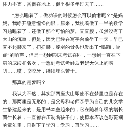
体力不支，昏倒在地上，似乎很多年过去了……
“怎么睡着了，做功课的时候怎么可以偷懒呢？”是妈
妈。我睁开睡意惺忪的眼，原来，我枕着做了一半的数学
习题睡着了，还做了那个可怕的梦。直直腰，虽然没有了
大山的沉重，但是，因为已经在写字台前坐了一天，早已
直不起腰来了，扭扭腰，脆弱的骨头也发出了“噶蹦，噶
蹦”的响声，但是一想到期末考试在即，一想到一直在下
滑的成绩和名次，一想到考试考砸后老妈无休止的唠
叨……哎，咬咬牙，继续埋头苦干。
那真的是梦吗？
我认为不然，其实那两座大山即使不在梦里也是存在
的，那两座是无形的，是父母和老师亲手为自己的儿女学
生搭建起来的，是用书本垒起来的，它在随着年级的增长
而生长着，一直都在压制着孩子们，使原本应该色彩斑斓
的童年里，只剩下了学习，学习，再学习……