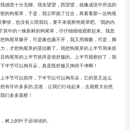
，我感觉十分无聊。我东望望，西望望，就像成语中所说的
茂密的狗尾草，于是，我立即跑了过去，再看看那一丛狗尾
没事情，也没有人陪我玩，要不来观察狗尾草吧。’我的内
摘下其中的一株新鲜的狗尾草，仔仔细细地观察起来。我忽
想把狗尾草撕开，可是撕也撕不开，我又用脚撕，可是，脚
之力，才把狗尾草的茎拉断了。我把狗尾草的上半节用来抓
而且狗尾草的上半节抓痒是很舒服的。上半节观察好了，我
的下半节可以掏耳朵，真是既舒服又掏得干净啊！
。上半节可以抓痒，下半节以可以掏耳朵，它的茎又这么
然有许许多多的.启发，让我们行动起来，去观察大自然
要我们多多观察！
葱，树上的叶子还绿绿的。