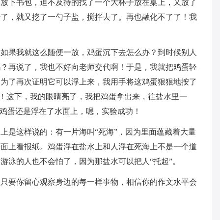
便放下书包，迫不及待的找了一个大杯子放在桌上，又放了
少了，就又挖了一勺子盐，搅拌去了。再也融化不了了！我
：如果我就这么随便一放，鸡蛋沉下去怎么办？到时候别人
吗？再说了，我也不好向老师交代啊！于是，我就把鸡蛋轻
！为了再次证明它可以浮上来，我用手将这鸡蛋狠狠地按了
来了！这下，我的眼睛亮了，我把鸡蛋拿出来，往盐水里一
过鸡蛋还是浮在了水面上，嗯，实验成功！
上是这样说的：有一片海叫“死海”，因为里面蕴藏着大量
海面上看报纸。鸡蛋浮在盐水上和人浮在死海上不是一个道
游泳的人也不会怕了，因为那盐水可以把人“托起”。
：只要你留心观察身边的每一样事物，相信你的作文水平会