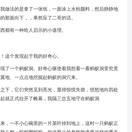
过我做法的是拿了一张纸，一面涂上水粉颜料，然后静静地
料的那面向下，，果然应了二哥的话。
东西都有一种给人启示的小道理。
士！这个发现起于我的好奇心。
发现了一个蚂蚁洞。好奇心驱使着我想看一看蚂蚁洞里究竟
翼翼地、一点点地挖掘起蚂蚁的洞穴来。
日之下，它们突然见到亮光，显得惊慌失措，愤怒地向四处
天起就正式拉开了帷幕，我隔三岔五地守在蚂蚁洞
出来，一不小心碗里的一片菜叶掉到地上，这时一只蚂蚁正