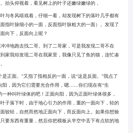
前。抬头仰视着，看见树上的叶子还嫩绿嫩绿的，
落叶与冬风嘻戏着，仔细一看，却发现树下的落叶几乎都有
正面指叶脉细小的一面，反面指叶脉粗大的一面）。发现了
正面向下，反面向上呢？
急冲冲地跑去找二哥。到了二哥家，可是我发现二哥不在
一到家我却发现二哥在我家里，我像只见了鱼的猫，连忙凑
的。
个是正面。”又指了指相反的一面，说“这是反面。”我点了
向阳，因为它们需要光合作用，嗯……你们现在有“生
的一种叫叶绿体的吧！正面向阳，因为正面叶绿体很多，
当叶子落下时，由于地心引力的作用，重的一面向下，轻的
反面较轻，自然而然地正面向下，而反面向上。如果你想验
，只要东西有重量，然后你把模板从半空中丢下有点软的地