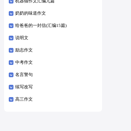
8篇）
机器猫作文汇编九篇
奶奶的味道作文
给爸爸的一封信(汇编15篇)
说明文
励志作文
中考作文
名言警句
续写改写
高三作文