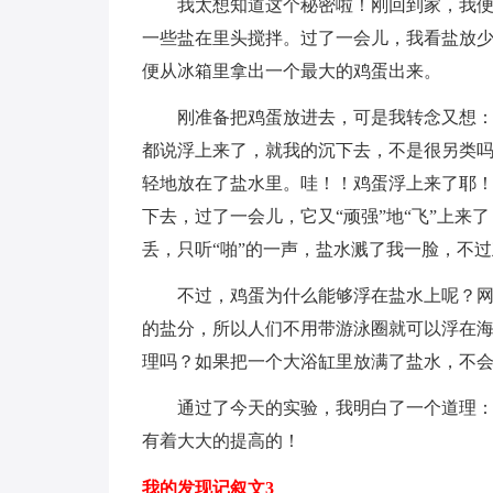
我太想知道这个秘密啦！刚回到家，我
一些盐在里头搅拌。过了一会儿，我看盐放
便从冰箱里拿出一个最大的鸡蛋出来。
刚准备把鸡蛋放进去，可是我转念又想
都说浮上来了，就我的沉下去，不是很另类
轻地放在了盐水里。哇！！鸡蛋浮上来了耶
下去，过了一会儿，它又“顽强”地“飞”上
丢，只听“啪”的一声，盐水溅了我一脸，不
不过，鸡蛋为什么能够浮在盐水上呢？网
的盐分，所以人们不用带游泳圈就可以浮在
理吗？如果把一个大浴缸里放满了盐水，不会
通过了今天的实验，我明白了一个道理
有着大大的提高的！
我的发现记叙文3