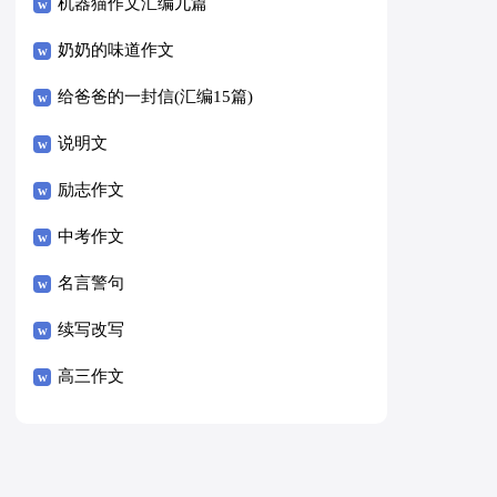
8篇）
机器猫作文汇编九篇
奶奶的味道作文
给爸爸的一封信(汇编15篇)
说明文
励志作文
中考作文
名言警句
续写改写
高三作文