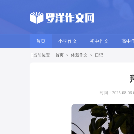
首页
小学作文
初中作文
高中
当前位置：
首页
>
体裁作文
>
日记
时间：2025-08-06 0