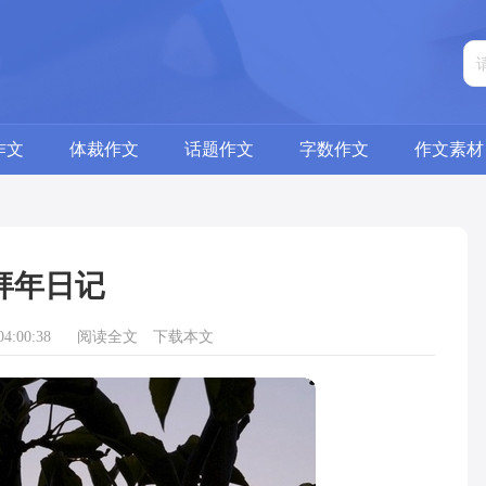
作文
体裁作文
话题作文
字数作文
作文素材
拜年日记
4:00:38
阅读全文
下载本文