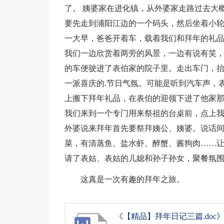
了。 姨婆家在进化镇，从外婆家走路过去大
要先走到浦阳江边的一个码头，然后坐着小
一大早，爸爸开着车，载着我们和拜年的礼品
我们一边欣赏着两旁的风景，一边有说有笑
的车便驶进了表伯家的院子里。走出车门，
一派喜庆的.节日气氛。可能是听到汽车声，
上搬下拜年礼品，在表伯的迎领下进了他家
我们来到一个专门用来祭祖的台桌前，点上
外婆说来拜年首先要祭拜姨公、姨婆。说话
菜，有清蒸鱼、盐水虾、醉蟹、酱狗肉……
请了表姑、表姑的儿媳和孙子孙女，聚餐氛
这真是一次有趣的拜年之旅。
《【精品】拜年日记三篇.doc