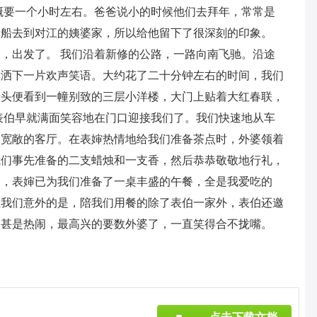
概要一个小时左右。爸爸说小的时候他们去拜年，常常是
轮船去到对江的姨婆家，所以给他留下了很深刻的印象。
，出发了。 我们沿着新修的公路，一路向南飞驰。沿途
，洒下一片欢声笑语。大约花了二十分钟左右的时间，我们
抬头便看到一幢别致的三层小洋楼，大门上贴着大红春联，
表伯早就满面笑容地在门口迎接我们了。我们快速地从车
那宽敞的客厅。在表婶热情地给我们准备茶点时，外婆领着
我们事先准备的二支蜡烛和一支香，然后恭恭敬敬地行礼，
间，表婶已为我们准备了一桌丰盛的午餐，全是我爱吃的
让我们意外的是，陪我们用餐的除了表伯一家外，表伯还邀
围甚是热闹，最高兴的要数外婆了，一直笑得合不拢嘴。
》