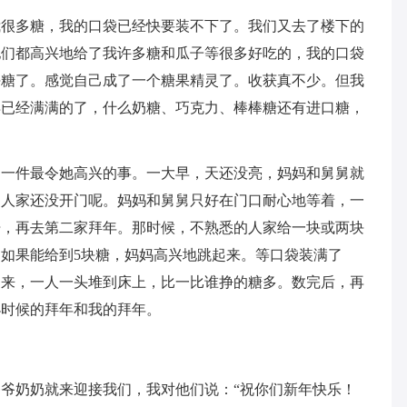
我很多糖，我的口袋已经快要装不下了。我们又去了楼下的
他们都高兴地给了我许多糖和瓜子等很多好吃的，我的口袋
块糖了。感觉自己成了一个糖果精灵了。收获真不少。但我
早已经满满的了，什么奶糖、巧克力、棒棒糖还有进口糖，
是一件最令她高兴的事。一大早，天还没亮，妈妈和舅舅就
别人家还没开门呢。妈妈和舅舅只好在门口耐心地等着，一
开，再去第二家拜年。那时候，不熟悉的人家给一块或两块
如果能给到5块糖，妈妈高兴地跳起来。等口袋装满了
出来，一人一头堆到床上，比一比谁挣的糖多。数完后，再
小时候的拜年和我的拜年。
爷奶奶就来迎接我们，我对他们说：“祝你们新年快乐！