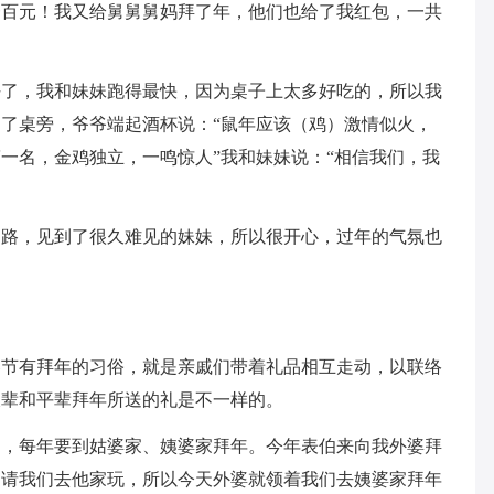
一百元！我又给舅舅舅妈拜了年，他们也给了我红包，一共
好了，我和妹妹跑得最快，因为桌子上太多好吃的，所以我
了桌旁，爷爷端起酒杯说：“鼠年应该（鸡）激情似火，
一名，金鸡独立，一鸣惊人”我和妹妹说：“相信我们，我
的路，见到了很久难见的妹妹，所以很开心，过年的气氛也
春节有拜年的习俗，就是亲戚们带着礼品相互走动，以联络
长辈和平辈拜年所送的礼是不一样的。
的，每年要到姑婆家、姨婆家拜年。今年表伯来向我外婆拜
邀请我们去他家玩，所以今天外婆就领着我们去姨婆家拜年