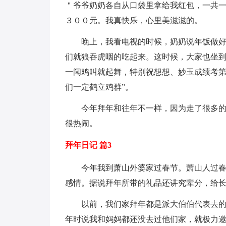
＂爷爷奶奶各自从口袋里拿给我红包，一共
３００元。我真快乐，心里美滋滋的。
晚上，我看电视的时候，奶奶说年饭做
们就狼吞虎咽的吃起来。这时候，大家也坐到
一闻鸡叫就起舞，特别祝想想、妙玉成绩考第
们一定鹤立鸡群”。
今年拜年和往年不一样，因为走了很多
很热闹。
拜年日记 篇3
今年我到萧山外婆家过春节。萧山人过
感情。据说拜年所带的礼品还讲究辈分，给
以前，我们家拜年都是派大伯伯代表去
年时说我和妈妈都还没去过他们家，就极力