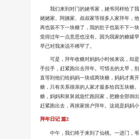
我们来到对门的姥爷家，姥爷同样给了
姥姥家、阿姨家、叔叔家等很多人家拜年，
再也装不下一块糖了，我的肚子也装不下一
觉得过年一点意思也没有。因为我家的糖罐
早已对我来说不稀罕了。
可是，拜年收糖对妈妈小时候来说，却
手拉手，赶紧跑出去拜年。可惜去的太早，
直等到他们给妈妈一块或两块糖，妈妈才离
糖，只有关系很亲的人家才最多给四五块糖。
糖，妈妈和舅舅就急忙跑回家，把糖全部倒
赶紧跑出去，再挨家挨户拜年。这就是妈妈
拜年日记 篇2
中午，我们终于来到了仙桃。一进门，爷