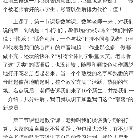
在前三排这一用心良苦的意图后，心里也就释然了——做
个被老师看好的乖学生，尽管以坐后排为代价，值！
上课了，第一节课是数学课。数学老师一来，对我们
说的第一句话是：“同学们，暑假玩的快乐吗？”我们回答
说：“快乐！”话音刚落，一个与我们“持不同意见者”（但
却代表着我们的心声）的声音响起：“作业那么多，做都
做不完，还玩的快乐？”引得全体同学哄堂大笑。老师听
了这“另类”的话语后，也没计较，随即和颜悦色动作洒脱
地打开花名册点起名来。当一个个熟悉的名字和熟悉的声
音此起彼落地响起时，整个教室充满了活跃、热闹的气
氛。名点玩后，老师告诉我们来了10个新生，并给我们一
一介绍，几分钟后，我们就认识了加盟我们这个“部落”的
新成员。
第二节课也是数学课，老师叫我们谈谈新学期的打
算，大家的发言虽然不算涌跃，但也没大冷场，有不少同
学在老师的鼓励下道出了自己的学习计划，颇给人启发。