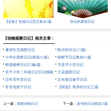
【必备】笑猫日记范文集合5篇
快乐的暑假日记
【动物观察日记】相关文章：
暑假生活感想日记
除夕的日记(15篇)
小学生观察日记(精选15篇)
植树节日记集锦15篇
精选植树日记汇编6篇
万圣节小学日记
关于小学二年级日记日记模板
兰花观察日记
集合四篇
过年买年货日记
五年级过春节日记
冬至包饺子日记
【精选】母亲的日记三篇
上一篇：
观察动物日记
下一篇：
读书的日记精选15篇