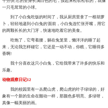
十分快;它的全身长满白色的毛，摸起来松软松软的，就像
一只毛茸茸的小球。
到了小白兔吃饭的时间了，我从厨房里拿了一根胡萝
卜，轻轻地递到小白兔的'面前，小白兔连忙张开嘴，用它
的两颗长长的大门牙，快速地吃着它的美食。
吃饱了，它弯着腰，躺在兔笼里，懒洋洋的睡了起
来，无论我怎样碰它，它还是一动不动，你瞧，它睡得多
香啊!
我十分喜欢这只小白兔，它给我带来了许多的快乐和
乐趣。
动物观察日记12
我的校园里有一丛爬山虎，爬山虎的叶子绿绿的，好
象有一个新的生命在颤动一样，那颜色多明亮、多绿呀，
真像一幅美丽的画。