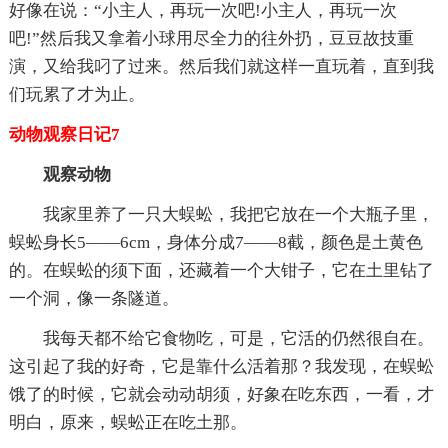
好像在说：“小主人，再玩一次吧!小主人，再玩一次
吧!”然后我又拿着小球用尽全力的往外扔，豆豆故技重
演，又给我叼了过来。然后我们就这样一直玩着，直到我
们玩累了才为止。
动物观察日记7
观察动物
我家里养了一只大蜈蚣，我把它放在一个大瓶子里，
蜈蚣身长5——6cm，身体分成7——8截，颜色是土黄色
的。在蜈蚣的须下面，还藏着一个大钳子，它在土里钻了
一个洞，像一条隧道。
我每天都不给它食物吃，可是，它活的仍然很自在。
这引起了我的好奇，它是靠什么活着那？我发现，在蜈蚣
饿了的时候，它就会动动胡须，好象在吃东西，一看，才
明白，原来，蜈蚣正在吃土那。