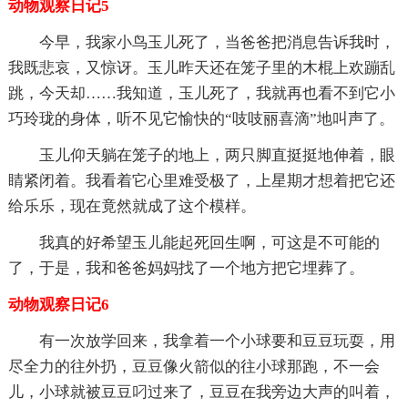
动物观察日记5
今早，我家小鸟玉儿死了，当爸爸把消息告诉我时，
我既悲哀，又惊讶。玉儿昨天还在笼子里的木棍上欢蹦乱
跳，今天却……我知道，玉儿死了，我就再也看不到它小
巧玲珑的身体，听不见它愉快的“吱吱丽喜滴”地叫声了。
玉儿仰天躺在笼子的地上，两只脚直挺挺地伸着，眼
睛紧闭着。我看着它心里难受极了，上星期才想着把它还
给乐乐，现在竟然就成了这个模样。
我真的好希望玉儿能起死回生啊，可这是不可能的
了，于是，我和爸爸妈妈找了一个地方把它埋葬了。
动物观察日记6
有一次放学回来，我拿着一个小球要和豆豆玩耍，用
尽全力的往外扔，豆豆像火箭似的往小球那跑，不一会
儿，小球就被豆豆叼过来了，豆豆在我旁边大声的叫着，