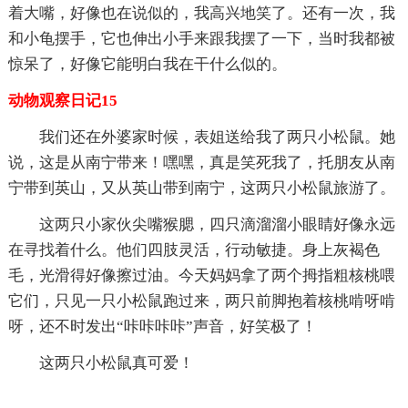
着大嘴，好像也在说似的，我高兴地笑了。还有一次，我
和小龟摆手，它也伸出小手来跟我摆了一下，当时我都被
惊呆了，好像它能明白我在干什么似的。
动物观察日记15
我们还在外婆家时候，表姐送给我了两只小松鼠。她
说，这是从南宁带来！嘿嘿，真是笑死我了，托朋友从南
宁带到英山，又从英山带到南宁，这两只小松鼠旅游了。
这两只小家伙尖嘴猴腮，四只滴溜溜小眼睛好像永远
在寻找着什么。他们四肢灵活，行动敏捷。身上灰褐色
毛，光滑得好像擦过油。今天妈妈拿了两个拇指粗核桃喂
它们，只见一只小松鼠跑过来，两只前脚抱着核桃啃呀啃
呀，还不时发出“咔咔咔咔”声音，好笑极了！
这两只小松鼠真可爱！