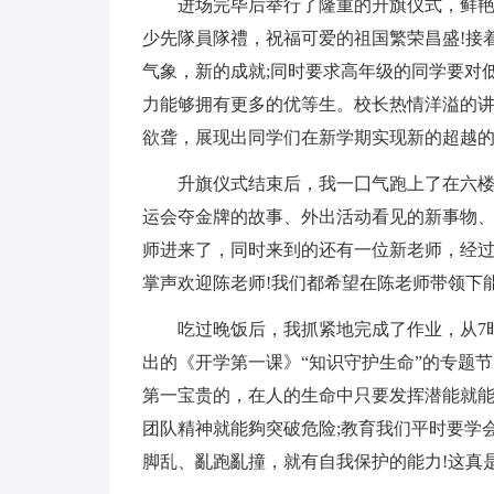
进场完毕后举行了隆重的升旗仪式，鲜
少先隊員隊禮，祝福可爱的祖国繁荣昌盛!接
气象，新的成就;同时要求高年级的同学要对低
力能够拥有更多的优等生。校长热情洋溢的
欲聋，展现出同学们在新学期实现新的超越
升旗仪式结束后，我一囗气跑上了在六
运会夺金牌的故事、外出活动看见的新事物
师进来了，同时来到的还有一位新老师，经
掌声欢迎陈老师!我们都希望在陈老师带领下
吃过晚饭后，我抓紧地完成了作业，从7时
出的《开学第一课》“知识守护生命”的专题
第一宝贵的，在人的生命中只要发挥潜能就能
团队精神就能夠突破危险;教育我们平时要学
脚乱、亂跑亂撞，就有自我保护的能力!这真