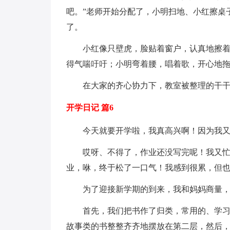
吧。”老师开始分配了，小明扫地、小红擦桌
了。
小红像只壁虎，脸贴着窗户，认真地擦
得气喘吁吁；小明弯着腰，唱着歌，开心地
在大家的齐心协力下，教室被整理的干
开学日记 篇6
今天就要开学啦，我真高兴啊！因为我
哎呀、不得了，作业还没写完呢！我又
业，咻，终于松了一口气！我感到很累，但
为了迎接新学期的到来，我和妈妈商量
首先，我们把书作了归类，常用的、学
故事类的书整整齐齐地摆放在第二层，然后