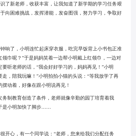
认识了新老师，收获丰富，让我知道了新学期的学习任务艰
敢于向困难挑战，发挥潜能，发奋图强，努力学习，争取好
闹钟响了，小明连忙起床穿衣服，吃完早饭背上小书包正准
红领巾呢？”于是妈妈笑着一边帮小明戴上红领巾，一边对
定要听老师的话，“我会好好学习的，妈妈再见！”小明
要走，陪我玩嘛！”小明拍拍小猫的头说：“等我放学了再
的摆动着，好像在跟小明说再见！
义务制教育创造了条件，老师就像辛勤的园丁培育着我
于是小明加快了脚步……
很开心，有一个同学说：“老师，您来给我们分配任务