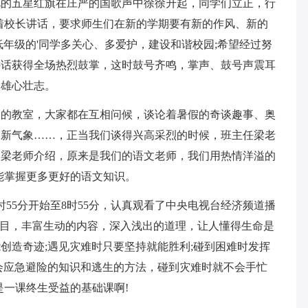
艳的五星红旗在庄严的国歌声中徐徐升起，同学们立正，行
着校长讲话，要求师生们在新的学期要有新的作风、新的
年级的'同学多关心、多爱护，建设和谐校园;希望经过努
讲话获得全场热烈鼓掌，这时鼓号齐鸣，掌声、鼓号声震耳
的雄心壮志。
楼的教室，大家都在互相问候，谈论着暑假的奇谈趣事、奥
、新气象……，正当我们谈得兴高采烈的时候，班主任梁老
过梁老师介绍，原来是我们的语文老师，我们用热情洋溢的
能掌握更多更好的语文知识。
55分开始至8时55分，认真观看了中央电视台经济频道播
节目，丰富生动的内容，深入浅出的道理，让人懂得生命是
创造奇迹;遇见灾难时只要坚持就能胜利;碰到困难时发挥
会应急避险的知识和逃生的方法，碰到灾难时就不会手忙
是一课终生受益的基础课啊!