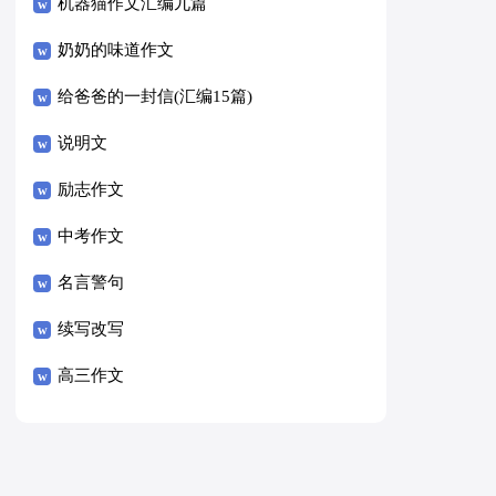
8篇）
机器猫作文汇编九篇
奶奶的味道作文
给爸爸的一封信(汇编15篇)
说明文
励志作文
中考作文
名言警句
续写改写
高三作文