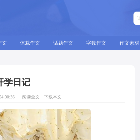
作文
体裁作文
话题作文
字数作文
作文素材
开学日记
4:00:36
阅读全文
下载本文