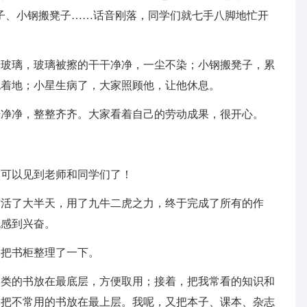
子、小钢搬凳子……话音刚落，同学们就七手八脚地忙开
着玻璃，玻璃被擦的干干净净，一尘不染；小钢搬凳子，累
拖着地；小星生病了，大家照顾他，让他休息。
干净净，整整齐齐。大家看着自己的劳动成果，很开心。
又可以见到老师和同学们了！
忙活了大半天，用了九牛二虎之力，终于完成了所有的作
也感到兴奋。
，把书柜整理了一下。
习类的书放在最底层，方便取用；接着，把我常看的知识和
，把不常用的书放在最上层。我呢，又把本子、课本、杂志