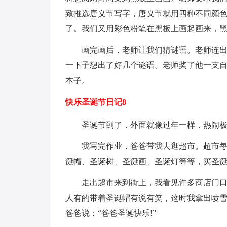
致推选唐义节写字，唐义节就用四种不同颜
了。我们又用彩色粉笔在黑板上画起画来，
画完画后，老师让我们猜谜语。老师连
一下子想出了好几个谜语。老师奖了他一支
本子。
快乐圣诞节日记8
圣诞节到了，外面就像过年一样，热闹
我写完作业，爸爸带我去逛超市。超市
诞帽、圣诞树、圣诞画、圣诞灯等等，买圣诞
走出超市来到街上，我看见许多商店门口
人有的带着圣诞帽有说有笑，这时我拿出喷
爸爸说：“爸爸圣诞快乐!”