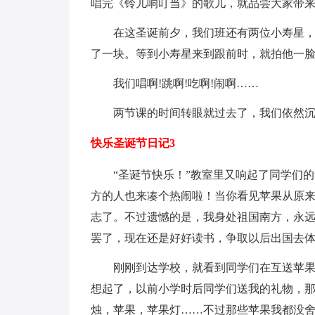
唱完《铃儿响叮当》的歌儿，就品尝大家带来的
在这圣诞前夕，我们班还有两位小寿星
了一块。等到小寿星来到跟前时，就拍他一
我们唱啊!跳啊!吃啊!闹啊……
两节课的时间转眼就过去了，我们依然
快乐圣诞节日记3
“圣诞节快乐！”教室里又响起了同学们
方的人也来凑个热闹啦！当你看见苹果从原
志了。不过遗憾的是，我身处祖国南方，永
罢了，现在还是好好读书，争取以后出国去
刚刚到达学校，就看到同学们在互送苹
想起了，以前小学时后同学们送我的礼物，
烛，苹果，苹果灯……不过那些苹果我都没