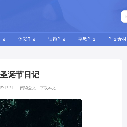
作文
体裁作文
话题作文
字数作文
作文素材
圣诞节日记
5:13:21
阅读全文
下载本文