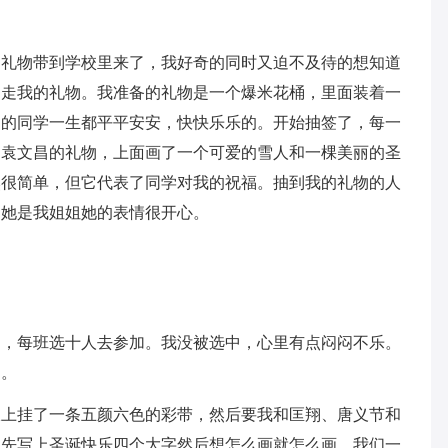
的礼物带到学校里来了，我好奇的同时又迫不及待的想知道
抽走我的礼物。我准备的礼物是一个爆米花桶，里面装着一
物的同学一生都平平安安，快快乐乐的。开始抽签了，每一
是袁文昌的礼物，上面画了一个可爱的雪人和一棵美丽的圣
然很简单，但它代表了同学对我的祝福。抽到我的礼物的人
为她是我姐姐她的表情很开心。
动，每班选十人去参加。我没被选中，心里有点闷闷不乐。
了。
板上挂了一条五颜六色的彩带，然后要我和匡翔、唐义节和
们先写上圣诞快乐四个大字然后想怎么画就怎么画。我们一