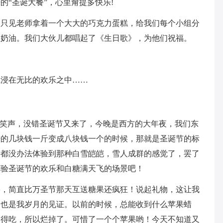
“圣诞大餐”，心里甭提多快乐!
，只见老师拿着一个大大的巧克力蛋糕，给我们每个小组分
脸奶油。我们大伙儿都唱起了《生日歌》，为他们祝福。
沉浸在无比的欢乐之中……
的笑声，没错圣诞节又来了，今晚是西方的大年夜，我们东
来的几块钱一斤变成八块钱一个的时候，那就是圣诞节的标
远都没办法体验到那种白雪皑皑，雪人成群的感觉了，罢了
体验圣诞节的欢乐和白糖满天飞的场景吧！
果，简直比万圣节那天互送糖果还疯狂！说起礼物，这让我
那也是我岁月的见证。以前的时候，总能收到什么苹果蜡
舍得吃，所以烂掉了。可惜了一个个苹果哟！今天不知道又