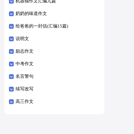
8篇）
机器猫作文汇编九篇
奶奶的味道作文
给爸爸的一封信(汇编15篇)
说明文
励志作文
中考作文
名言警句
续写改写
高三作文