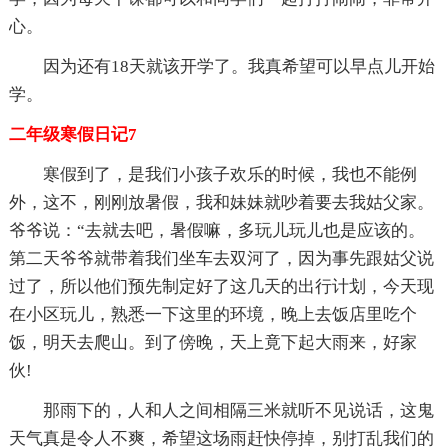
心。
因为还有18天就该开学了。我真希望可以早点儿开始
学。
二年级寒假日记7
寒假到了，是我们小孩子欢乐的时候，我也不能例
外，这不，刚刚放暑假，我和妹妹就吵着要去我姑父家。
爷爷说：“去就去吧，暑假嘛，多玩儿玩儿也是应该的。
第二天爷爷就带着我们坐车去双河了，因为事先跟姑父说
过了，所以他们预先制定好了这几天的出行计划，今天现
在小区玩儿，熟悉一下这里的环境，晚上去饭店里吃个
饭，明天去爬山。到了傍晚，天上竟下起大雨来，好家
伙!
那雨下的，人和人之间相隔三米就听不见说话，这鬼
天气真是令人不爽，希望这场雨赶快停掉，别打乱我们的