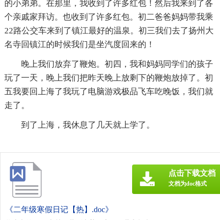
的小弟弟。在那里，我收到了许多红包！然后我来到了各
个亲戚家拜访。也收到了许多红包。初二爸爸妈妈带我乘
22路公交车来到了镇江最好的温泉。初三我们去了扬州大
名寺回镇江的时候我们是坐汽度回来的！
晚上我们放弃了鞭炮。初四，我和妈妈同学们的孩子
玩了一天，晚上我们把昨天晚上放剩下的鞭炮放掉了。初
五我要回上海了我玩了电脑游戏极品飞车吃晚饭，我们就
走了。
到了上海，我休息了几天就上学了。
点击下载文档
文档为doc格式
《二年级寒假日记【热】.doc》