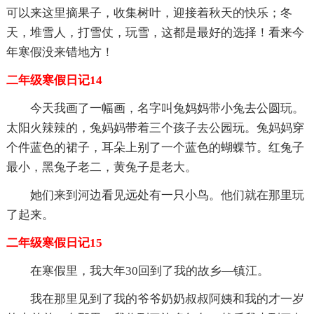
可以来这里摘果子，收集树叶，迎接着秋天的快乐；冬
天，堆雪人，打雪仗，玩雪，这都是最好的选择！看来今
年寒假没来错地方！
二年级寒假日记14
今天我画了一幅画，名字叫兔妈妈带小兔去公圆玩。
太阳火辣辣的，兔妈妈带着三个孩子去公园玩。兔妈妈穿
个件蓝色的裙子，耳朵上别了一个蓝色的蝴蝶节。红兔子
最小，黑兔子老二，黄兔子是老大。
她们来到河边看见远处有一只小鸟。他们就在那里玩
了起来。
二年级寒假日记15
在寒假里，我大年30回到了我的故乡—镇江。
我在那里见到了我的爷爷奶奶叔叔阿姨和我的才一岁