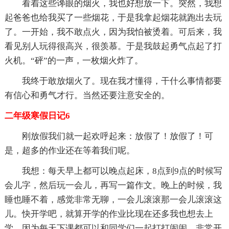
看着这些谗眼的烟火，我也好想放一下。突然，我想
起爸爸也给我买了一些烟花，于是我拿起烟花就跑出去玩
了。一开始，我不敢点火，因为我怕被烫着。可后来，我
看见别人玩得很高兴，很羡慕。于是我鼓起勇气点起了打
火机。“砰”的一声，一枚烟火炸了。
我终于敢放烟火了。现在我才懂得，干什么事情都要
有信心和勇气才行。当然还要注意安全的。
二年级寒假日记6
刚放假我们就一起欢呼起来：放假了！放假了！可
是，超多的作业还在等着我们呢。
我想：每天早上都可以晚点起床，8点到9点的时候写
会儿字，然后玩一会儿，再写一篇作文。晚上的时候，我
睡也睡不着，感觉非常无聊，一会儿滚滚那一会儿滚滚这
儿。快开学吧，就算开学的作业比现在还多我也想去上
学，因为每天下课都可以和同学们一起打打闹闹，非常开