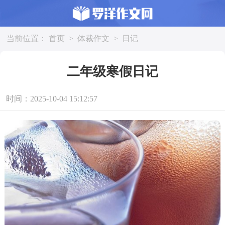
当前位置：
首页
>
体裁作文
>
日记
二年级寒假日记
时间：2025-10-04 15:12:57