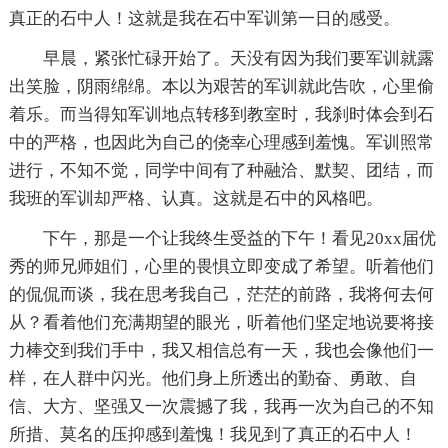
真正的石中人！这就是我在石中军训第一日的感受。
早晨，紧张忙碌开始了。天没有因为我们要军训就露
出笑脸，阴雨绵绵。本以为艰苦的军训就此告吹，心里偷
着乐。而当得知军训地点转移到教室时，我刹时体会到石
中的严格，也因此为自己的侥幸心理感到羞愧。军训照常
进行，不知不觉，同学中间有了种融洽、默契、团结，而
我班的军训却严格、认真。这就是石中的风格吧。
下午，那是一个让我终生受益的下午！看见20xx届优
秀的师兄师姐们，心里的畏惧立即变成了希望。听着他们
的侃侃而谈，我在思考我自己，茫茫的前路，我将何去何
从？看着他们充满期望的眼光，听着他们坚定地说要将接
力棒交到我们手中，我又相信总有一天，我也会像他们一
样，在人群中闪光。他们身上所透出的勤奋、勇敢、自
信、大方、坚强又一次震撼了我，我再一次为自己的不知
所措、莫名的压抑感到羞愧！我见到了真正的石中人！