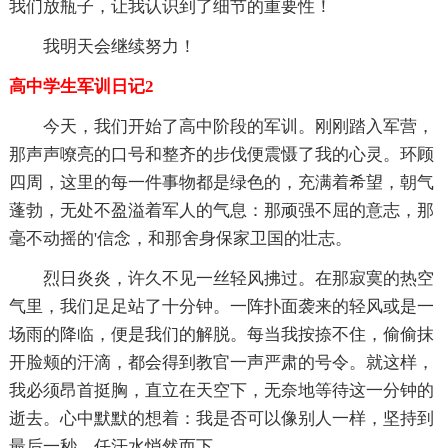
我们放瓶子，让我认识到了细节的重要性！
我明天会继续努力！
高中学生军训日记2
今天，我们开始了高中阶段的军训。刚刚踏入军营，
那声声嘹亮的口号和整齐的步伐便震慑了我的心灵。环顾
四周，这里的每一件事物都是绿色的，充满着希望，朝气
蓬勃，无处不盈溢着军人的气息：那顽强不屈的意志，那
毫不动摇的'信念，和那舍身保家卫国的壮志。
烈日炎炎，许久不见一丝轻风拂过。在那寂寞的热空
气里，我们足足站了十分钟。一阵扑面袭来的轻风或是一
场雨的降临，便是我们的解脱。每当我按捺不住，偷偷抹
开脸颊的汗滴，都会得到教官一声严肃的号令。就这样，
我必须昂首挺胸，直立在天空下，无奈地等待这一分钟的
逝去。心中默默的想着：我是否可以像别人一样，坚持到
最后一秒，任汗水悄然而下。