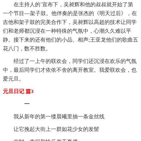
在主持人的`宣布下，吴昶辉和他的叔叔就开始了第
一个节目---架子鼓。他伴奏的是张杰的《明天过后》，在
吉他和架子鼓的完美合作下，吴昶辉以高超的技术让同学
们和老师都沉浸在一种特殊的气氛中，心潮久久难以平
静。接下来的还有他们的小品、相声;王亚龙他们的歌曲五
花八门，数不胜数。
经过了一上午的联欢会，同学们还沉浸在欢乐的气氛
中，最后同学们才依依不舍的离开教室。我爱联欢会，也
爱元旦。
元旦日记 篇3
一
我从新年的第一缕晨曦里抽一条金丝线
让它挽起大街上一群如花少女的发髻