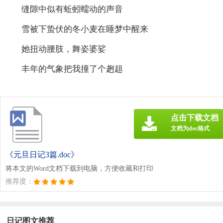
缝隙中似有蚯蚓蠕动的声音
雪被下蛰伏的冬小麦在睡梦中醒来
她扭动腰肢，舞姿婆娑
丰年的气象把我撞了个趔趄
点击下载文档
文档为doc格式
《元旦日记3篇.doc》
将本文的Word文档下载到电脑，方便收藏和打印
推荐度：
日记图文推荐