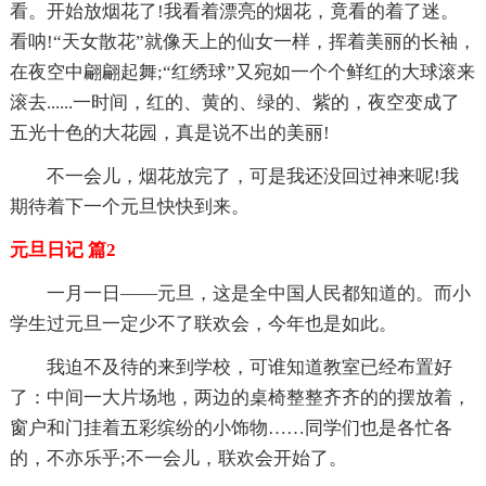
看。开始放烟花了!我看着漂亮的烟花，竟看的着了迷。
看呐!“天女散花”就像天上的仙女一样，挥着美丽的长袖，
在夜空中翩翩起舞;“红绣球”又宛如一个个鲜红的大球滚来
滚去......一时间，红的、黄的、绿的、紫的，夜空变成了
五光十色的大花园，真是说不出的美丽!
不一会儿，烟花放完了，可是我还没回过神来呢!我
期待着下一个元旦快快到来。
元旦日记 篇2
一月一日——元旦，这是全中国人民都知道的。而小
学生过元旦一定少不了联欢会，今年也是如此。
我迫不及待的来到学校，可谁知道教室已经布置好
了：中间一大片场地，两边的桌椅整整齐齐的的摆放着，
窗户和门挂着五彩缤纷的小饰物……同学们也是各忙各
的，不亦乐乎;不一会儿，联欢会开始了。