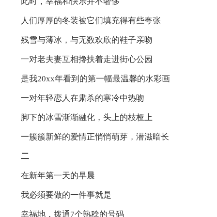
此时，幸福和快乐并不奢侈
人们厚厚的冬装被它们填充得有些夸张
残雪与薄冰，与无数欢欣的鞋子亲吻
一对老夫妻互相搀扶着走进街心公园
是我20xx年看到的第一幅最温馨的水彩画
一对年轻恋人在肃杀的寒冷中热吻
脚下的冰雪渐渐融化，头上的枝桠上
一簇簇新鲜的爱情正悄悄萌芽，潜滋暗长
二
在新年第一天的早晨
我必须要做的一件事就是
幸福地，拨通7个熟稔的号码