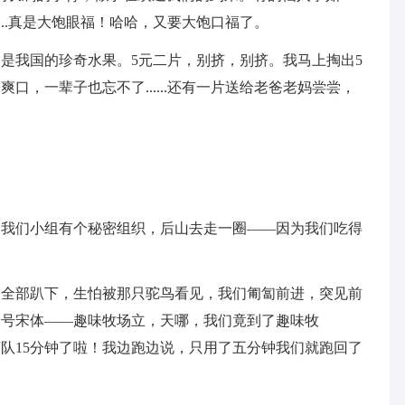
...真是大饱眼福！哈哈，又要大饱口福了。
是我国的珍奇水果。5元二片，别挤，别挤。我马上掏出5
口，一辈子也忘不了......还有一片送给老爸老妈尝尝，
，我们小组有个秘密组织，后山去走一圈——因为我们吃得
们全部趴下，生怕被那只驼鸟看见，我们匍匐前进，突见前
大号宋体——趣味牧场立，天哪，我们竟到了趣味牧
队15分钟了啦！我边跑边说，只用了五分钟我们就跑回了