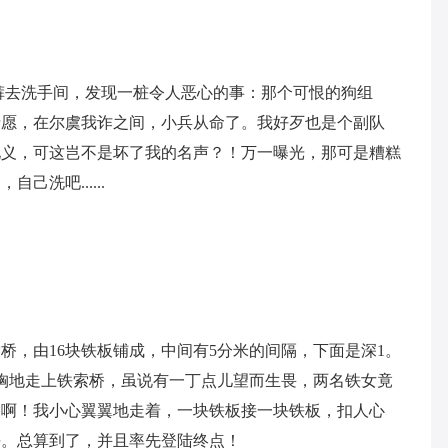
就拿着内裤去洗手间，发现一桩令人恶心的事：那个可恨的狗组
情愿，在尔虞我诈之间，小兵从命了。我好歹也是个副队
地义，可这岂不是坏了我的名声？！万一曝光，那可是糟糕
洗吧......
桥，由16块铁板铺成，中间有5分米的间隔，下面是深1。
胸地走上铁索桥，虽说有一丁点儿望而生畏，两名铁女竟
惨啊！我小心翼翼地走着，一块铁板接一块铁板，扣人心
、16块。总算到了，并且率先登陆终点！