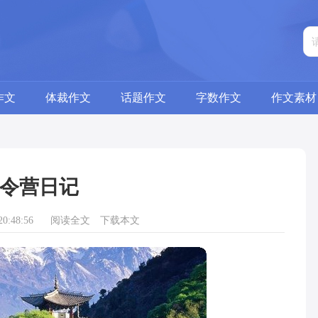
作文
体裁作文
话题作文
字数作文
作文素材
令营日记
0:48:56
阅读全文
下载本文