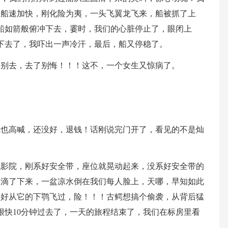
，船速加快，刚化险为夷，一头飞翼龙飞来，船被抓了上
，go！船如箭般俯冲下去，霎时，我们的心脏停止了，眼闭上
缓缓下去了，我吓出一声冷汗，最后，船又停稳了。
万别去，去了别悔！！！这不，一个女生又惊病了。
我也高喊，还没好，退钱！话刚说完门开了，看见的不是灿
电影院，刚系好安全带，座位就晃动起来，没系好安全带的
水滴了下来，一盆凉水倒在我们每人脸上，天哪，早知如此
恰好从它的下鹗飞过，险！！！古鳄想搞个偷袭，从背后猛
..很快10分钟过去了，一天的旅程结束了，我们在标房里看