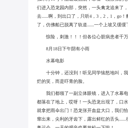
们进入恐龙园内部，突然，一头禽龙追来了
去......啊，到出口了，只听4，3，2，1
了，仿佛船已脱离了轨道......一个上坡又
惊险，刺激！！！但各位心脏病患者千
8月18日下午阴有小雨
水幕电影
十分钟，还没到！听见同学恼怒地叫，
烂的笑，而是吓青的脸。
我们都领了一副立体眼镜，进入了水幕
都落在了地上，哎呀！一头恐龙出现了，口
就拿把雨伞出门！恐龙张开血盆大口，我们
窜出来，尖利的牙齿下，露出鲜红的舌头....
奥运会，一天的艰辛也要放松一下啦！