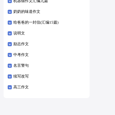
8篇）
机器猫作文汇编九篇
奶奶的味道作文
给爸爸的一封信(汇编15篇)
说明文
励志作文
中考作文
名言警句
续写改写
高三作文