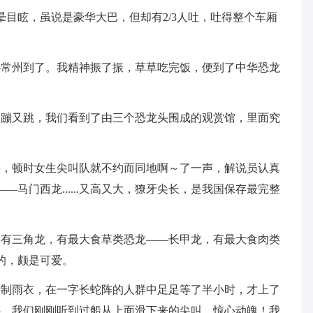
晕目眩，虽说是豪华大巴，但却有2/3人吐，吐得整个车厢
—常州到了。我精神振了振，草草吃完饭，便到了中华恐龙
又蹦又跳，我们看到了由三个恐龙头围成的观赏馆，里面究
来，顿时女生尖叫队就不约而同地啊～了一声，解说员认真
征——马门西龙......又高又大，獠牙尖长，是我国保存最完整
。有三角龙，有最大食草类恐龙——长甲龙，有最大食肉类
窝的，颇是可爱。
特制雨衣，在一字长蛇阵的人群中足足等了半小时，才上了
心，我们刚刚听到过船从上面滑下来的尖叫，惊心动魄！我