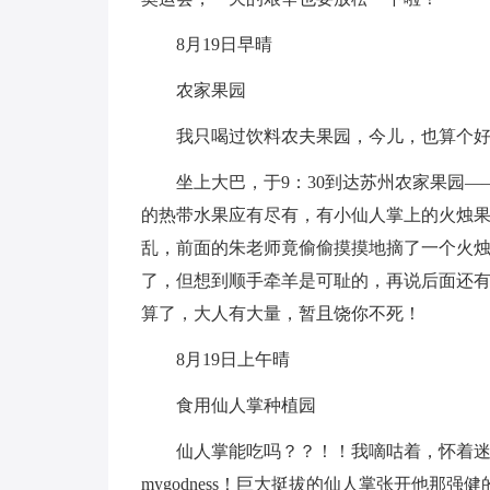
8月19日早晴
农家果园
我只喝过饮料农夫果园，今儿，也算个
坐上大巴，于9：30到达苏州农家果园
的热带水果应有尽有，有小仙人掌上的火烛果，
乱，前面的朱老师竟偷偷摸摸地摘了一个火
了，但想到顺手牵羊是可耻的，再说后面还
算了，大人有大量，暂且饶你不死！
8月19日上午晴
食用仙人掌种植园
仙人掌能吃吗？？！！我嘀咕着，怀着迷
mygodness！巨大挺拔的仙人掌张开他那