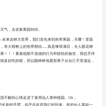
好天气，去农家果园转转。
——未来农林大世界，我们首先来到热带果园，天哪！里面
有大柑树上的热带柑桔......真是琳琅满目，令人眼花缭
烛果！！！看着他那不道德的行为和狡狯的偷笑，我也手痒
有很多好吃的呢，所以眼睁睁地看那果子从自己手里溜走，
惑不解的心情走进了食用仙人掌种植园。Oh，
强健的长刺的手臂，似乎在欢迎我们的到来。有的仙人掌如一