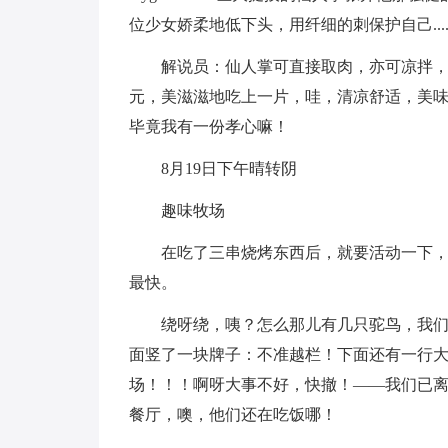
位少女娇柔地低下头，用纤细的刺保护自己...
解说员：仙人掌可直接取肉，亦可凉拌，
元，美滋滋地吃上一片，哇，清凉舒适，美味爽
毕竟我有一份孝心嘛！
8月19日下午晴转阴
趣味牧场
在吃了三串烧烤东西后，就要活动一下
最快。
绕呀绕，咦？怎么那儿有几只驼鸟，我
面竖了一块牌子：不准越栏！下面还有一行
场！！！啊呀大事不好，快撤！——我们已离
餐厅，噢，他们还在吃饭哪！