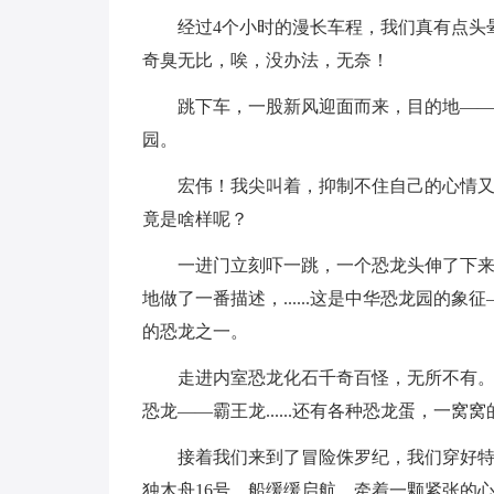
经过4个小时的漫长车程，我们真有点头
奇臭无比，唉，没办法，无奈！
跳下车，一股新风迎面而来，目的地—
园。
宏伟！我尖叫着，抑制不住自己的心情
竟是啥样呢？
一进门立刻吓一跳，一个恐龙头伸了下
地做了一番描述，......这是中华恐龙园的象
的恐龙之一。
走进内室恐龙化石千奇百怪，无所不有
恐龙——霸王龙......还有各种恐龙蛋，一窝
接着我们来到了冒险侏罗纪，我们穿好
独木舟16号，船缓缓启航，牵着一颗紧张的