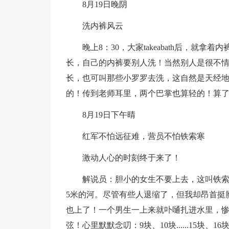
8月19日晚阴
洗内裤风云
晚上8：30，大家takeabath后，
长，自己的内裤要别人洗！当然别人是很不
长，也可叫那些小罗罗去洗，这自然是天经
的！传到老师耳里，两个巴掌也算轻的！算了，自己
8月19日下午晴
红军不怕远征难，营员不怕铁索寒
激动人心的时刻终于来了！
解说员：胆小的女生不要上去，这叫铁索
5米的河。尽管有些人退缩了，但我却昂首挺
也上了！一个男生一上来就卟嗵扎进水里，
弦！心里默默念叨：9块、10块......15块