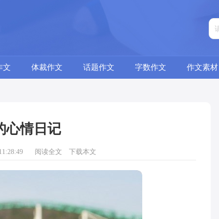
作文
体裁作文
话题作文
字数作文
作文素材
的心情日记
1:28:49
阅读全文
下载本文