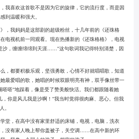
》，我喜欢这首歌不是因为它的旋律，它的流行度，而是因
我感到温暖和强大。
格》，我妈妈是这部剧的超级粉丝，十几年前的《还珠格
坐在电视机前一同观看。现在热播新的《还珠格格》，电视
是沙，缠缠绵绵到天涯……”这句歌词我记得特别清楚，因
什么，都要积极乐观，坚强勇敢，心情不好就唱唱歌，知道
了她最爱唱的歌，她唱的时候双眼明亮有神，双手像丝带一
踢嗒嗒”地踩着，像是受了赞美般快活。我们都跟随着她
儿，你是风儿我是沙啊！”我当时觉得很肉麻、恶心。但我
的人。
的学堂，在高中没有家里舒适的床铺，电视，电脑，洗衣
菜，没有家人晚上帮你盖被子，关空调……在高中新的环