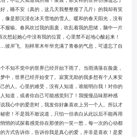
心泪，不让人知道我所痛！凌晨，那安祥的世界仿佛遗忘了
不好，睡不安（真的，这几天我整整瘦了几斤）的我却有笑
的，像是那沉浸在冰天雪地的雪人。暖和的春天阳光，没有
却不服输。春风吹过我的面庞，吹乱着我的思绪，脑中一片
再次想起她心中没有我的位置，心里禁不起地心酸起来！
）…彼岸飞、别样草木年华充满了青春的气息，可遗忘了自
一个不知不觉中的世界已经开始下雨了。当雨滴落在脸庞，
那梦中，世界已经开始变了。寂寞无助的我多想有个人来安
自己的人。心里的难受，没有人知道，谁能明白我！对你的
没人知道，或者你自己可能感觉到了！我慢慢品味那种感
你说我心中的爱意时，我发你好象喜欢上另一个人。所以才
个秘密！不是我不敢说道，只怕一但表白从此以后不能再用
也悄悄的试探着感觉你在那便的一笑一愁，每一次的心动都
候的方式告诉你，告诉你我是真心的爱，并非是喜欢！是爱