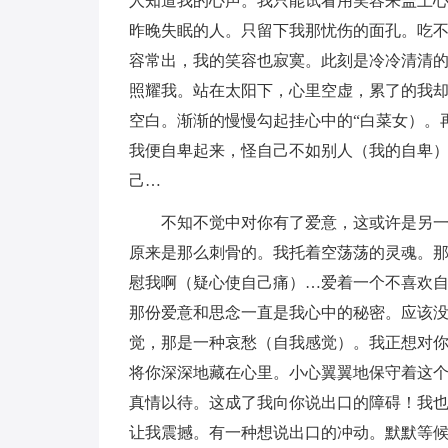
人知道我的心声。我只能试看用笑容来盖上
昨晚失眠的人。只留下我那忧伤的面孔。吃
容常出，我的笑容也寂寞。此刻是冷冷清清
照耀我。站在太阳下，心里空虚，累了的我
空白。渐渐的慢慢勾起挂心中的“白菜女）。
我便自卑起来，怪自己不如别人（我的自卑
己…
不知不觉中对你有了爱意，这或许是另
原来是那么刺骨的。我托着空荡荡的灵魂。
慰我啊（疑心使自己痛）…爱着一个不喜欢
那份爱意和思念一直是我心中的秘密。应该
觉，那是一种哀愁（自我感觉）。我正想对
将你深深地藏在心里。小心翼翼地保守着这
真情以待。这成了我向你说出口的障碍！我
让我震撼。有一种想说出口的冲动。默默等