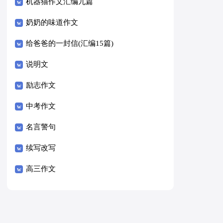
8篇）
机器猫作文汇编九篇
奶奶的味道作文
给爸爸的一封信(汇编15篇)
说明文
励志作文
中考作文
名言警句
续写改写
高三作文