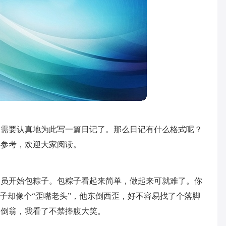
，需要认真地为此写一篇日记了。那么日记有什么格式呢？
供参考，欢迎大家阅读。
动员开始包粽子。包粽子看起来简单，做起来可就难了。你
粽子却像个“歪嘴老头”，他东倒西歪，好不容易找了个落脚
不倒翁，我看了不禁捧腹大笑。