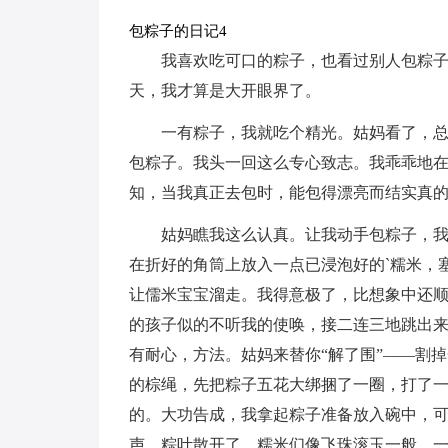
包粽子的日记4
我喜欢吃可口的粽子，也看过别人包粽
天，我才算是大开眼界了。
一有粽子，我就吃个精光。姑妈看了，总
包粽子。我头一回这么专心致志。我乖乖地
知，当我真正去包时，能包得漂亮而结实真
姑妈瞧我这么认真。让我动手包粽子，
在折好的角筒上放入一点已浸泡好的`糯米，
让儒米宝宝溜走。我得意极了，比想象中还
的孩子似的不听我的使唤，接二连三地跳出来
有耐心，方法。姑妈来替你“解了围”——割
的棕绳，先把粽子五花大绑捆了一圈，打了
的。大功告成，我拿起粽子准备放入碗中，可
声，粽叶散开了，糯米们像飞珠滚玉一般，