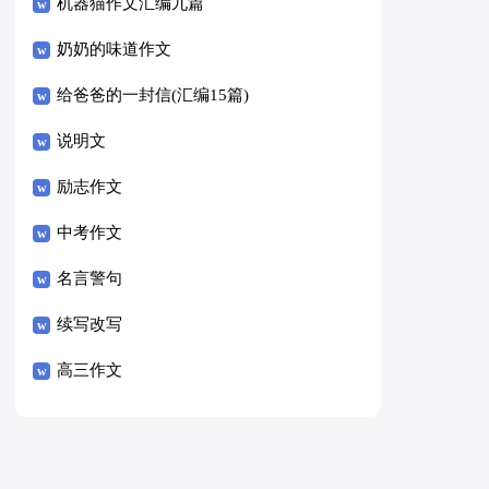
8篇）
机器猫作文汇编九篇
奶奶的味道作文
给爸爸的一封信(汇编15篇)
说明文
励志作文
中考作文
名言警句
续写改写
高三作文