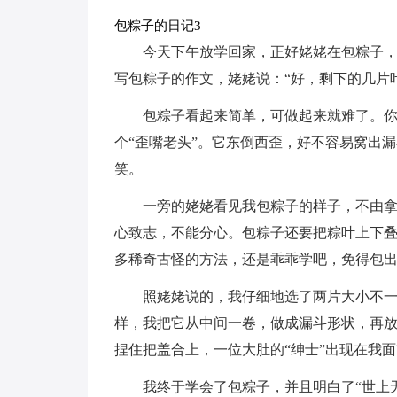
包粽子的日记3
今天下午放学回家，正好姥姥在包粽子，
写包粽子的作文，姥姥说：“好，剩下的几片
包粽子看起来简单，可做起来就难了。你
个“歪嘴老头”。它东倒西歪，好不容易窝出
笑。
一旁的姥姥看见我包粽子的样子，不由拿
心致志，不能分心。包粽子还要把粽叶上下叠
多稀奇古怪的方法，还是乖乖学吧，免得包
照姥姥说的，我仔细地选了两片大小不
样，我把它从中间一卷，做成漏斗形状，再
捏住把盖合上，一位大肚的“绅士”出现在我面
我终于学会了包粽子，并且明白了“世上