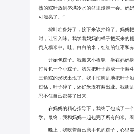
熟的粽叶放到盛满冷水的盆里浸泡一会。妈妈
可漂亮了。”
粽叶准备好了，接下来该拌馅了。妈妈
时，让它入味。我学着妈妈的样子把买来的
倒入糯米中。哇。白白的米，红红的红枣和
开始包粽子。我搬来小板凳，坐在妈妈
打算包一个小粽子。我先把叶子裹成一个漏斗
三角粽的形状出现了。我手忙脚乱地把叶子
过猛，叶子碎了，还好米没有漏出业。我胡乱
忍不住自己都笑了出来。
在妈妈的精心指导下，我终于包成了一
学。最终，我和妈妈一起包完了所有的米。
晚上，我吃着自己亲手包的粽子，心里