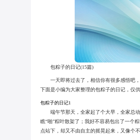
包粽子的日记(15篇)
一天即将过去了，相信你有很多感悟吧
下面是小编为大家整理的包粽子的日记，仅
包粽子的日记1
端午节那天，全家起了个大早，全家总
瞧“啪”粽叶散架了；我好不容易包出了一个
点站下，却又不由自主的摇晃起来，又像个