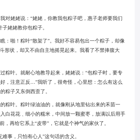
我对姥姥说：“姥姥，你教我包粽子吧，惠子老师要我们
叶子姥姥教你包粽子。
瞧：啪！粽叶“散架了”。我好不容易包出一个粽子，却像
漏斗形状，却又不由自主地摇晃起来。我看了不禁捧腹大
过粽叶。就耐心地教导起来，姥姥说：“包粽子时，要专
好，注意正反…”我听了，很奇怪，心里想：怎么有这么
出的粽子又东倒西歪了。
一的粽叶。粽叶绿油油的，就像刚从地里钻出来的禾苗一
放入白花花﹑细小的糯米，中间放一颗蜜枣，放满以后用手
前，再给它系上“皮带”，它就是个神气的家伙了。
无难事，只怕有心人”这句话的含义。