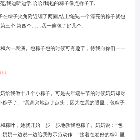
范,我边听边学.哈哈!我包的粽子像点样子了.
子在粽子尖角附近缠了两圈,结上绳头,一个漂亮的粽子就包
,第三个,第四个……我一连包了好几个.
动和六一表演。包粽子包的时候可有趣了，待我向你们一一
……
奶奶给我做十几个小粽子。可是去年端午节的时候奶奶却对
小粽子了。”我高兴地点了点头，因为在我的眼里，包粽子
和粽叶，她就开始一步一步地教我包粽子。奶奶说：“包
。奶奶一边说一边给我做示范动作，“接着在卷好的粽叶里