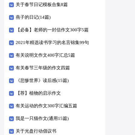
关于春节日记模板合集8篇
燕子的日记(14篇)
【必备】老师的一封信作文300字5篇
2021年精选读书学习的名言锦集99句
有关说明文作文400字汇总5篇
有关春节三年级的作文四篇
《悲惨世界》读后感(15篇)
【荐】植物的启示作文
有关运动的作文300字汇编五篇
我是一只猫作文(通用15篇)
关于光盘行动倡议书