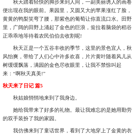
秋天踏着轻快的脚步来到人间，一副美丽诱人的画卷
便出现在我的眼前。果园里，又圆又大的苹果涨红了脸，
黄黄的鸭梨笑弯了腰，那紫色的葡萄让你直流口水。田野
里，广阔的田野上涌起了金色的巨浪，耸拉着脑袋的稻谷
正乖乖地等待着农民伯伯去收割呢!
秋天正是一个五谷丰收的季节，这里的景色宜人，秋
风怡爽，带给了人们心中许多欢喜，片片黄叶随着风儿从
树缓缓飘落，满园的金色尽收眼里，让我不禁惊叫起
来：“啊秋天真美!”
秋天来了日记 篇5
秋姑娘悄悄地来到了我身边。
她给我带来了好多的礼物。最让我难忘的是她用勤劳
的双手装扮了我的家园。
我仿佛来到了童话世界，看到了大地穿上了金黄的衣