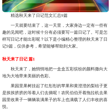
精选秋天来了日记范文汇总9篇
一天就要结束了，这一天里，大家身边一定有一些有
趣的见闻吧，这时候十分有必须要写一篇日记了。可是怎
样写日记才能出彩呢？以下是小编精心整理的秋天来了日
记9篇，仅供参考，希望能够帮助到大家。
秋天来了日记 篇1
秋天来了，她悄悄地把一盒盒五彩缤纷的颜料撒向大
地为大地带来美丽的色彩。
果园里果树挂起了红彤彤的苹果和黄澄澄的梨桔子更
是挨挨挤挤的等着人们去摘呢！农民伯伯开着拖拉机去果
园里收果子一辆辆装满果子的车上也满载了人们丰收的喜
悦。