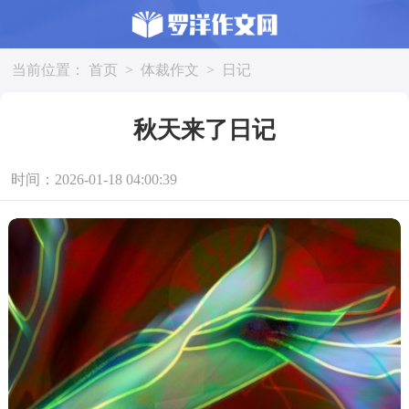
当前位置：
首页
>
体裁作文
>
日记
秋天来了日记
时间：2026-01-18 04:00:39