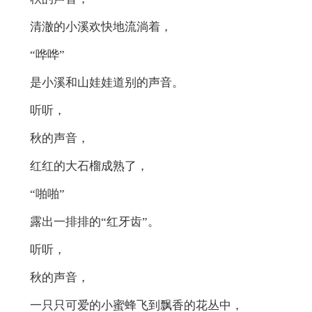
清澈的小溪欢快地流淌着，
“哗哗”
是小溪和山娃娃道别的声音。
听听，
秋的声音，
红红的大石榴成熟了，
“啪啪”
露出一排排的“红牙齿”。
听听，
秋的声音，
一只只可爱的小蜜蜂飞到飘香的花丛中，