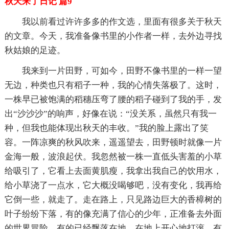
秋天来了日记 篇9
我以前看过许许多多的作文选，里面有很多关于秋天
的文章。今天，我准备像书里的小作者一样，去外边寻找
秋姑娘的足迹。
我来到一片田野，可如今，田野不像书里的一样一望
无边，种类也只有稻子一种，我的心情失落极了。这时，
一株早已被饱满的稻穗压弯了腰的稻子碰到了我的手，发
出“沙沙沙”的响声，好像在说：“没关系，虽然只有我一
种，但我也能体现出秋天的丰收。”我的脸上露出了笑
容。一阵凉爽的秋风吹来，遥遥望去，田野顿时就像一片
金海一般，波浪起伏。我忽然被一株一直低头害羞的小草
给吸引了，它看上去面黄肌瘦，我拿出我自己的饮用水，
给小草浇了一点水，它大概没喝够吧，没有变化，我再给
它倒一些，就走了。走在路上，只见路边巨大的香樟树的
叶子纷纷下落，有的像充满了信心的少年，正准备去外面
的世界冒险，有的已经飘落在地，在地上开心地打滚，有