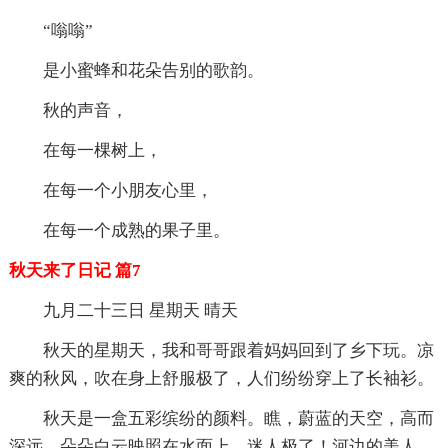
“嗡嗡”
是小蜜蜂和花朵告别的歌韵。
秋的声音，
在每一棵树上，
在每一个小朋友心里，
在每一个成熟的果子里。
秋天来了日记 篇7
九月二十三日 星期天 晴天
秋天的星期天，我和哥哥跟着妈妈回到了乡下玩。凉
爽的秋风，吹在身上舒服极了，人们纷纷穿上了长袖衫。
秋天是一盒五彩缤纷的颜料。瞧，蔚蓝的天空，高而
深远，朵朵白云映照在水面上，迷人极了！河边的美人