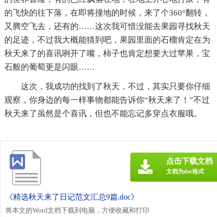
的飞快的往下落，在即将撞地的时候，来了个360°翻转，
又腾空飞去，还有的……这次我可惜没能去果园寻找秋天
的足迹，不过我大概能猜到吧，果园里面的石榴肯定在为
秋天来了的喜讯咧开了嘴，柿子也肯定想要大过苹果，宝
石般的葡萄更是闪眼……
这次，我成功的找到了秋天，不过，其实只要你仔细
观察，你身边的每一样事物都能告诉你“秋天来了！”不过
秋天来了虽然是个喜讯，但也不能忘记多穿点衣服哦。
点击下载文档
文档为doc格式
《精选秋天来了日记范文汇总9篇.doc》
将本文的Word文档下载到电脑，方便收藏和打印