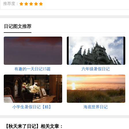
推荐度：
日记图文推荐
有趣的一天日记15篇
六年级暑假日记
小学生暑假日记【精】
海底世界日记
【秋天来了日记】相关文章：