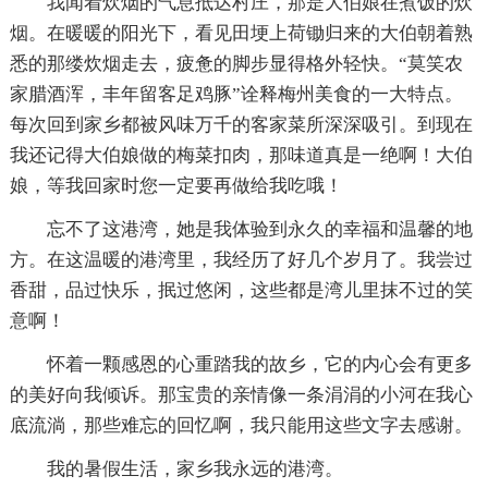
我闻着炊烟的气息抵达村庄，那是大伯娘在煮饭的炊
烟。在暖暖的阳光下，看见田埂上荷锄归来的大伯朝着熟
悉的那缕炊烟走去，疲惫的脚步显得格外轻快。“莫笑农
家腊酒浑，丰年留客足鸡豚”诠释梅州美食的一大特点。
每次回到家乡都被风味万千的客家菜所深深吸引。到现在
我还记得大伯娘做的梅菜扣肉，那味道真是一绝啊！大伯
娘，等我回家时您一定要再做给我吃哦！
忘不了这港湾，她是我体验到永久的幸福和温馨的地
方。在这温暖的港湾里，我经历了好几个岁月了。我尝过
香甜，品过快乐，抿过悠闲，这些都是湾儿里抹不过的笑
意啊！
怀着一颗感恩的心重踏我的故乡，它的内心会有更多
的美好向我倾诉。那宝贵的亲情像一条涓涓的小河在我心
底流淌，那些难忘的回忆啊，我只能用这些文字去感谢。
我的暑假生活，家乡我永远的港湾。