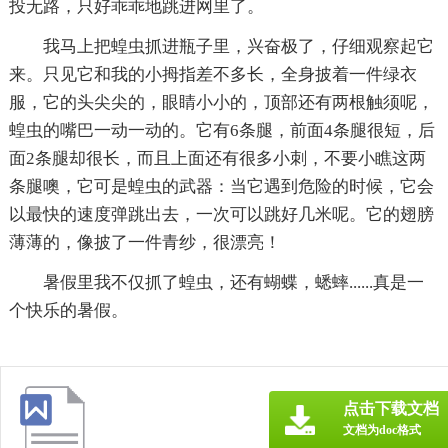
投无路，只好乖乖地跳进网里了。
我马上把蝗虫抓进瓶子里，兴奋极了，仔细观察起它
来。只见它和我的小拇指差不多长，全身披着一件绿衣
服，它的头尖尖的，眼睛小小的，顶部还有两根触须呢，
蝗虫的嘴巴一动一动的。它有6条腿，前面4条腿很短，后
面2条腿却很长，而且上面还有很多小刺，不要小瞧这两
条腿噢，它可是蝗虫的武器：当它遇到危险的时候，它会
以最快的速度弹跳出去，一次可以跳好几米呢。它的翅膀
薄薄的，像披了一件青纱，很漂亮！
暑假里我不仅抓了蝗虫，还有蝴蝶，蟋蟀......真是一
个快乐的暑假。
点击下载文档
文档为doc格式