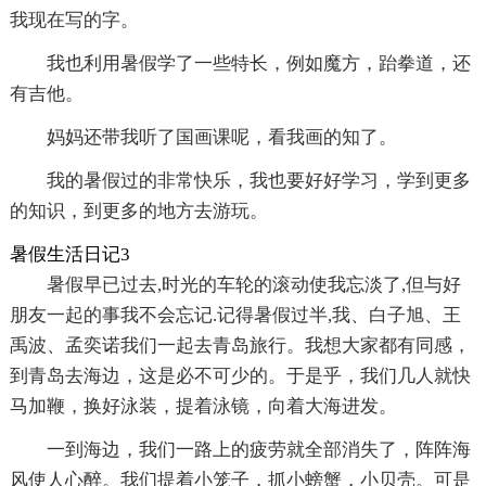
我现在写的字。
我也利用暑假学了一些特长，例如魔方，跆拳道，还
有吉他。
妈妈还带我听了国画课呢，看我画的知了。
我的暑假过的非常快乐，我也要好好学习，学到更多
的知识，到更多的地方去游玩。
暑假生活日记3
暑假早已过去,时光的车轮的滚动使我忘淡了,但与好
朋友一起的事我不会忘记.记得暑假过半,我、白子旭、王
禹波、孟奕诺我们一起去青岛旅行。我想大家都有同感，
到青岛去海边，这是必不可少的。于是乎，我们几人就快
马加鞭，换好泳装，提着泳镜，向着大海进发。
一到海边，我们一路上的疲劳就全部消失了，阵阵海
风使人心醉。我们提着小笼子，抓小螃蟹，小贝壳。可是