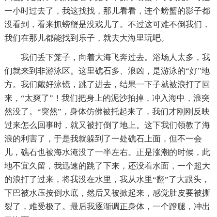
一小时过去了，我这找找，那儿看看，连个螃蟹的影子都
没看到，看来抓螃蟹是没戏儿了。不过这可难不倒我们，
我们在那儿都能找到乐子，就去大海里玩吧。
我们丢下笼子，向着大海飞奔过去。浴场人太多，我
们就来到非游泳区。这里礁石多、浪凶，是游泳的“好”地
方。我们戴好泳镜，跳了进去，结果一下子就被浪打了回
来，“太爽了”！我们把身上的泥沙拍掉，冲入海中，浪突
然没了。“突然”，身体仿佛被托起来了，我们才刚刚反映
过来怎么回事时，就又被打倒了地上。这下我们领教了海
浪的利害了，于是我就躲到了一处礁石上面，但不一会
儿，礁石也被海水淹没了一半左右。正是涨潮的时候，此
地不宜久留，我迅速的跳了下来，还没着水面，一个超大
的浪打了过来，将我没在水里，我从水里“翻”了大跟头，
下巴被水压按倒水底，然后又被掀起来，感觉肚皮要被撕
裂了，难受极了。最后我逐渐调正身体，一个蹬腿，冲出