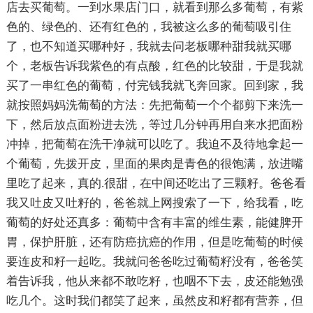
店去买葡萄。一到水果店门口，就看到那么多葡萄，有紫
色的、绿色的、还有红色的，我被这么多的葡萄吸引住
了，也不知道买哪种好，我就去问老板哪种甜我就买哪
个，老板告诉我紫色的有点酸，红色的比较甜，于是我就
买了一串红色的葡萄，付完钱我就飞奔回家。回到家，我
就按照妈妈洗葡萄的方法：先把葡萄一个个都剪下来洗一
下，然后放点面粉进去洗，等过几分钟再用自来水把面粉
冲掉，把葡萄在洗干净就可以吃了。我迫不及待地拿起一
个葡萄，先拨开皮，里面的果肉是青色的很饱满，放进嘴
里吃了起来，真的.很甜，在中间还吃出了三颗籽。爸爸看
我又吐皮又吐籽的，爸爸就上网搜索了一下，给我看，吃
葡萄的好处还真多：葡萄中含有丰富的维生素，能健脾开
胃，保护肝脏，还有防癌抗癌的作用，但是吃葡萄的时候
要连皮和籽一起吃。我就问爸爸吃过葡萄籽没有，爸爸笑
着告诉我，他从来都不敢吃籽，也咽不下去，皮还能勉强
吃几个。这时我们都笑了起来，虽然皮和籽都有营养，但