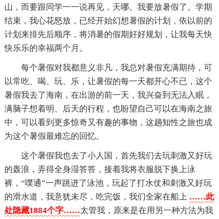
山，而要跟同学一一说再见，天哪。我要放暑假了。学期
结束，我心花怒放，已经开始幻想暑假的计划，依以前的
计划来排先后顺序，将消暑的假期好好规划，让我每天快
快乐乐的幸福两个月。
每个暑假对我都意义非凡，我总对暑假充满期待，可
以常吃、喝、玩、乐，让暑假的每一天都开心不已，这个
暑假我去了海南，在出游的前一天，我兴奋到无法入眠，
满脑子想着明、后天的行程，也盼望自己可以在海南之旅
中，可以看到更多惊奇又有趣的事物，这趟知性之旅也成
为这个暑假最难忘的回忆。
这个暑假我也去了小人国，首先我们去玩刺激又好玩
的轰浪，弄得全身湿答答，接着我将衣服脱下换上泳
裤，“噗通”一声跳进了泳池，玩起了打水仗和刺激又好玩
的滑水道，我意犹未尽，吃完饭，我们全家在船上
……此
处隐藏1884个字……
太管我，原来是在用另一种方法为我