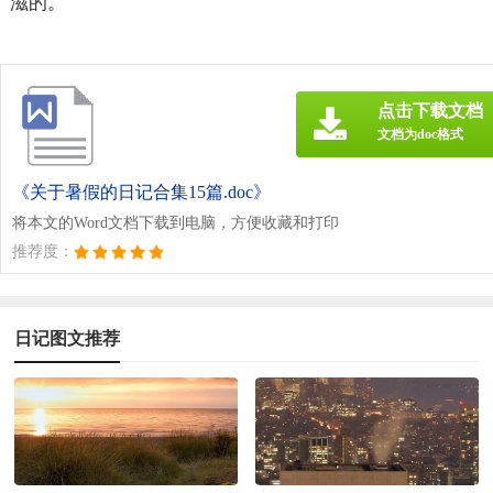
滋的。
点击下载文档
文档为doc格式
《关于暑假的日记合集15篇.doc》
将本文的Word文档下载到电脑，方便收藏和打印
推荐度：
日记图文推荐