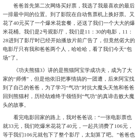
爸爸首先第二次网络买好票，我选了我最喜欢的最后
一排最中间的位置。到了影院在自动售票机上换好票。又
花了40元买了一个爆米花套餐，还送了我们一个大大的爆
米花桶。我们是2号观影厅，我们是11：30的电影，11：
28进到了影厅时已经开始播放片前广告了，但竟然偌大的
电影厅只有我和爸爸两个人，哈哈哈，看了我们今天“包
场”了。
《功夫熊猫3》讲的是熊猫阿宝学成功夫，成为了大
家的“师傅”，但是他依旧把事情搞的一团遭，后来阿宝找
到了自己的爸爸，为了学习“气功”对抗大魔头天煞和爸爸
回到熊猫村，历经劫难终于领悟到“气功”的真谛击败大魔
头的故事。
看完电影回家的路上，我对爸爸说：“一张电影票也
就33元，我们吃爆米花花了40元，一起共消费了106元，
等于我们106元就包下了整个影厅，太划算了吧。”爸爸也