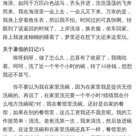
海浪。如同千万匹白色战马，齐头并进，浩浩荡荡的飞奔
而来。我在海浪里一会上去，一会儿又下来。万幸的是，
我身上穿着救生衣，所以我不怕。时间过的可真快啊。转
眼到了该返回的时候了。上岸洗澡，换衣服，坐车回家。
路上我迷迷糊糊的睡着了，梦里还在想下次还来这里玩。
关于暑假的日记15
唉呀妈呀，做了怎么久，总算有了收获了，我嘀咕
着。呵呵，洗了近一个半个小时的碗，转了10块钱，想想
我还不算亏。
你不要以为我在家里洗碗，因为在家里我是提供无偿
洗碗的。再说了，在家里洗完要一个半小时?猜猜我在什
么地方洗碗呢?对，我在餐馆里洗碗。还好是自家的餐
馆，如果在别的餐馆里，这点工资我还不愿意呢。我的工
作挺简单：清洗。老爸洗第一次，我来清洗，然后放进碗
柜里。在这里洗碗和在家里洗碗还真不一样，餐馆里的