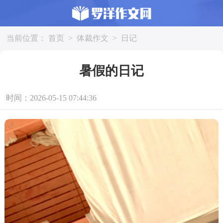
当前位置：
首页
>
体裁作文
>
日记
暑假的日记
时间：2026-05-15 07:44:36