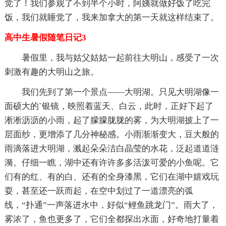
觉了！我们参观了不到半个小时，阿姨就做好饭了吃完
饭，我们就睡觉了，我来加拿大的第一天就这样结束了。
高中生暑假随笔日记3
暑假里，我与姑父姑姑一起前往大明山，感受了一次
刺激有趣的大明山之旅。
我们先到了第一个景点——大明湖。只见大明湖像一
面硕大的`银镜，映照着蓝天、白云，此时，正好下起了
淅淅沥沥的小雨，起了朦朦胧胧的雾，为大明湖披上了一
层面纱，更增添了几分神秘感。小雨渐渐变大，豆大般的
雨滴落进大明湖，溅起朵朵洁白晶莹的水花，泛起道道涟
漪。仔细一瞧，湖中还有许许多多活泼可爱的小鱼呢。它
们有的红、有的白、还有的全身漆黑，它们在湖中嬉戏玩
耍，甚至还一跃而起，在空中划过了一道漂亮的弧
线，“扑通”一声落进水中，好似“鲤鱼跳龙门”。雨大了，
雾浓了，鱼也更多了，它们全都探出水面，好奇地打量着