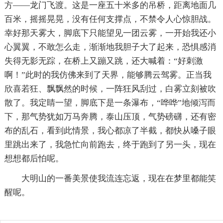
方——龙门飞渡。这是一座五十米多的吊桥，距离地面几
百米，摇摇晃晃，没有任何支撑点，不禁令人心惊胆战。
幸好那天雾大，脚底下只能望见一团云雾，一开始我还小
心翼翼，不敢怎么走，渐渐地我胆子大了起来，恐惧感消
失得无影无踪，在桥上又蹦又跳，还大喊着：“好刺激
啊！”此时的我仿佛来到了天界，能够腾云驾雾。正当我
欣喜若狂、飘飘然的时候，一阵狂风刮过，白雾立刻被吹
散了。我定睛一望，脚底下是一条瀑布，“哗哗”地倾泻而
下，那气势犹如万马奔腾，泰山压顶，气势磅礴，还有密
布的乱石，看到此情景，我心都凉了半截，都快从嗓子眼
里跳出来了，我急忙向前跑去，终于跑到了另一头，现在
想想都后怕呢。
大明山的一番美景使我流连忘返，现在在梦里都能笑
醒呢。