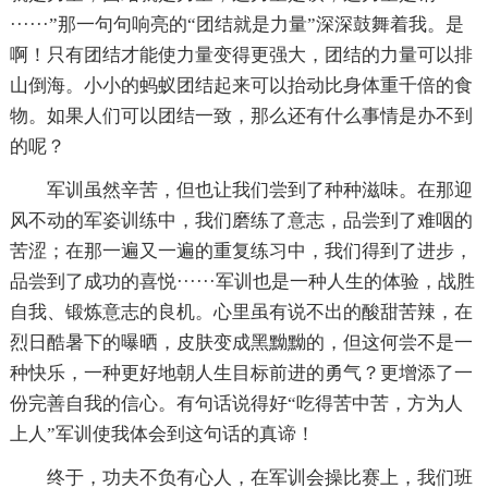
······”那一句句响亮的“团结就是力量”深深鼓舞着我。是
啊！只有团结才能使力量变得更强大，团结的力量可以排
山倒海。小小的蚂蚁团结起来可以抬动比身体重千倍的食
物。如果人们可以团结一致，那么还有什么事情是办不到
的呢？
军训虽然辛苦，但也让我们尝到了种种滋味。在那迎
风不动的军姿训练中，我们磨练了意志，品尝到了难咽的
苦涩；在那一遍又一遍的重复练习中，我们得到了进步，
品尝到了成功的喜悦······军训也是一种人生的体验，战胜
自我、锻炼意志的良机。心里虽有说不出的酸甜苦辣，在
烈日酷暑下的曝晒，皮肤变成黑黝黝的，但这何尝不是一
种快乐，一种更好地朝人生目标前进的勇气？更增添了一
份完善自我的信心。有句话说得好“吃得苦中苦，方为人
上人”军训使我体会到这句话的真谛！
终于，功夫不负有心人，在军训会操比赛上，我们班