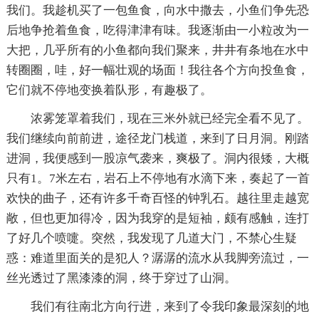
我们。我趁机买了一包鱼食，向水中撒去，小鱼们争先恐
后地争抢着鱼食，吃得津津有味。我逐渐由一小粒改为一
大把，几乎所有的小鱼都向我们聚来，井井有条地在水中
转圈圈，哇，好一幅壮观的场面！我往各个方向投鱼食，
它们就不停地变换着队形，有趣极了。
浓雾笼罩着我们，现在三米外就已经完全看不见了。
我们继续向前前进，途径龙门栈道，来到了日月洞。刚踏
进洞，我便感到一股凉气袭来，爽极了。洞内很矮，大概
只有1。7米左右，岩石上不停地有水滴下来，奏起了一首
欢快的曲子，还有许多千奇百怪的钟乳石。越往里走越宽
敞，但也更加得冷，因为我穿的是短袖，颇有感触，连打
了好几个喷嚏。突然，我发现了几道大门，不禁心生疑
惑：难道里面关的是犯人？潺潺的流水从我脚旁流过，一
丝光透过了黑漆漆的洞，终于穿过了山洞。
我们有往南北方向行进，来到了令我印象最深刻的地