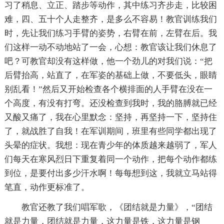
习了稍息、立正、踏步等动作，其中练习齐步走，比较困
难，四、五十个人走整齐，是多么不容易！教官训练我们
时，先让我们练习手臂的姿势，右臂在前，左臂在后。我
们这样一动不动地站了一会，心想：教官该让我们休息了
吧？可教官却没有这样做，他一个劲儿的对我们说：“把
后臂抬高，站直了，在军姿的基础上做，不要低头，眼睛
别乱看！”然后又开始检查各个横排面的人手臂在没在一
个高度，有没有打弯。还没检查到我时，我的胳膊就已经
又酸又痛了，我在心里默念：坚持，再坚持一下，坚持住
了，就战胜了自我！在军训期间，班里有些同学都出现了
头晕的症状。我想：现在青少年的体质越来越弱了，军人
们每天在寒风烈日下重复着同一个动作，把每个动作都练
到位，是要付出多少汗水啊！每每想到这，我就立马站得
笔直，动作更标准了。
教官还教了我们唱军歌，《团结就是力量》，“团结
就是力量，团结就是力量，这力量是铁，这力量是钢