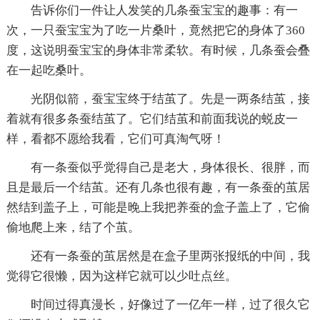
告诉你们一件让人发笑的几条蚕宝宝的趣事：有一
次，一只蚕宝宝为了吃一片桑叶，竟然把它的身体了360
度，这说明蚕宝宝的身体非常柔软。有时候，几条蚕会叠
在一起吃桑叶。
光阴似箭，蚕宝宝终于结茧了。先是一两条结茧，接
着就有很多条蚕结茧了。它们结茧和前面我说的蜕皮一
样，看都不愿给我看，它们可真淘气呀！
有一条蚕似乎觉得自己是老大，身体很长、很胖，而
且是最后一个结茧。还有几条也很有趣，有一条蚕的茧居
然结到盖子上，可能是晚上我把养蚕的盒子盖上了，它偷
偷地爬上来，结了个茧。
还有一条蚕的茧居然是在盒子里两张报纸的中间，我
觉得它很懒，因为这样它就可以少吐点丝。
时间过得真漫长，好像过了一亿年一样，过了很久它