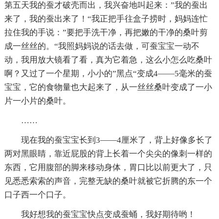
第五天我的蚕才破壳而出，我兴奋地叫起来：”我的蚕出
来了，我的蚕出来了！“我正把手往盒子捞时，妈妈连忙
拉住我的手说：”要把手洗干净，再把嫩的干净的桑叶剪
成一丝丝的。“我照妈妈说的话去做，可蚕宝宝一动不
动，我用放大镜看了看，真为它着急，这么小怎么吃桑叶
啊？又过了一个星期，小小的”黑点“变成4——5毫米的蚕
宝宝，它的食物量也大起来了，从一丝丝桑叶变成了一小
片一小片的桑叶。
……
现在我的蚕宝宝长到3——4厘米了，背上好像多长了
两对黑眼睛，靠近屁股的背上长着一个尖尖的像刺一样的
东西，它用腹部的脚来移动身体，胃口比以前更大了，只
见悉悉索索的声音，完整无缺的桑叶就被它折腾的东一个
口子西一个口子。
我好想我的蚕宝宝快点变成蚕蛹，我好期待哟！