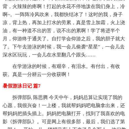
背，火辣辣的疼啊！打起的水花不停地泼在我们身上，冷
啊~。一阵阵冷风吹来，我都快结冰了！这时的我，身子
凉，背上热，再加上打水的劳累，真是雪上加霜，火上浇
油，有一种道不出的苦，说不出的累啊！学了将进半个
月，仰游终于通关了。自打学会仰游之后，我的胆子就大
了。下午去游泳的时候，我一会儿偷袭“星星”，一会儿去
深水区玩玩，一会儿在水里翻几个跟头……
在学游泳的时候，有艰辛，有泪水。有付出，有收
获。真是一分耕云一分收获啊！
暑假游泳日记 篇7
拆弹部队 陈思腾 今天中午，妈妈总算让实现了我的
心愿，我很兴奋！一上楼，我就帮妈妈吧电脑拿出来，还
帮妈妈把插头插上。妈妈把电脑打开，找到了我喜欢的电
影《拆弹部队》。可是网上有很多部，最后，我们选了第