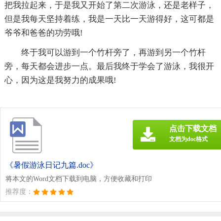
把我拉起来，于是我又开始了第二次游泳，还是老样子，
但是我每天坚持着练，我是一天比一天游得好，这可都是
爷爷和爸爸的功劳哦!
终于我可以游到一个竹杆旁了，再游到另一个竹杆
旁，每天都会进步一点。最后我终于学会了游泳，我很开
心，因为这是我努力的成果哦!
点击下载文档
文档为doc格式
《暑假游泳日记九篇.doc》
将本文的Word文档下载到电脑，方便收藏和打印
推荐度：