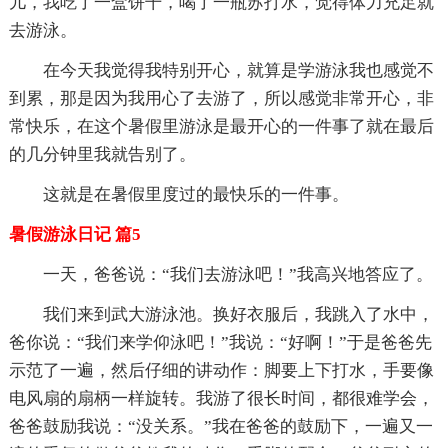
儿，我吃了一盒饼干，喝了一瓶苏打水，觉得体力充足就
去游泳。
在今天我觉得我特别开心，就算是学游泳我也感觉不
到累，那是因为我用心了去游了，所以感觉非常开心，非
常快乐，在这个暑假里游泳是最开心的一件事了就在最后
的几分钟里我就告别了。
这就是在暑假里度过的最快乐的一件事。
暑假游泳日记 篇5
一天，爸爸说：“我们去游泳吧！”我高兴地答应了。
我们来到武大游泳池。换好衣服后，我跳入了水中，
爸你说：“我们来学仰泳吧！”我说：“好啊！”于是爸爸先
示范了一遍，然后仔细的讲动作：脚要上下打水，手要像
电风扇的扇柄一样旋转。我游了很长时间，都很难学会，
爸爸鼓励我说：“没关系。”我在爸爸的鼓励下，一遍又一