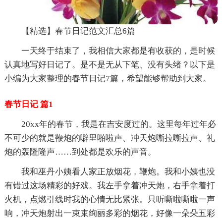
【精选】春节日记范文汇总6篇
一天终于结束了，我相信大家都是有收获的，是时候
认真地写好日记了。是不是无从下笔、没有头绪？以下是
小编为大家整理的春节日记7篇，希望能够帮助到大家。
春节日记 篇1
20xx年的春节，我是在吉安度过的。这里每年过年必
不可少的就是鞭炮的噼里啪啦声、冲天炮嘶拉嘶拉声、礼
炮的轰隆隆声……到处都是欢乐的声音。
我和巫丹小姨看人家正放烟花，鞭炮。我和小姨也没
有错过这场精彩的好戏。我左手拿着冲天炮，右手拿着打
火机，点燃引线时我的心情无比紧张。只听嘶啦嘶啦一声
响，冲天炮射出一束束绚丽多彩的烟花，好像一朵朵五彩