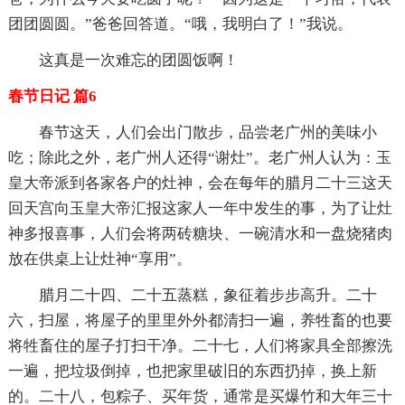
团团圆圆。”爸爸回答道。“哦，我明白了！”我说。
这真是一次难忘的团圆饭啊！
春节日记 篇6
春节这天，人们会出门散步，品尝老广州的美味小
吃；除此之外，老广州人还得“谢灶”。老广州人认为：玉
皇大帝派到各家各户的灶神，会在每年的腊月二十三这天
回天宫向玉皇大帝汇报这家人一年中发生的事，为了让灶
神多报喜事，人们会将两砖糖块、一碗清水和一盘烧猪肉
放在供桌上让灶神“享用”。
腊月二十四、二十五蒸糕，象征着步步高升。二十
六，扫屋，将屋子的里里外外都清扫一遍，养牲畜的也要
将牲畜住的屋子打扫干净。二十七，人们将家具全部擦洗
一遍，把垃圾倒掉，也把家里破旧的东西扔掉，换上新
的。二十八，包粽子、买年货，通常是买爆竹和大年三十