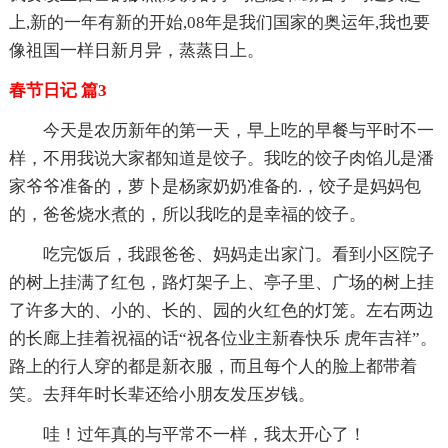
上,新的一年有新的开始,08年是我们国家的奥运年,我也要
像祖国一样日新月异，蒸蒸日上。
春节日记 篇3
今天是农历新年的第一天，早上吃的早餐与平时不一
样，不用我说大家都知道是饺子。我吃的饺子肉馅儿是潘
家爷爷准备的，萝卜是杨家奶奶准备的.，饺子是妈妈包
的，爸爸烧水煮的，所以我吃的是幸福的饺子。
吃完饭后，我跟爸爸、妈妈走出家门。看到小区院子
的树上挂满了红包，路灯架子上、亭子里、广场的树上挂
了许多大的、小的、长的、园的火红色的灯笼。左右两边
的长廊上挂着祝福的话“祝各位业主新春快乐 虎年吉祥”。
路上的行人穿的都是新衣服，而且每个人的脸上都带着
笑。去拜年时长辈还给小朋友发压岁钱。
哇！过年真的与平常不一样，我太开心了！