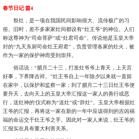
春节日记 篇4
祭灶，是一项在我国民间影响很大、流传极广的习
俗。旧时，差不多家家灶间都设有“灶王爷”的神位。人们
称这尊神为“司命菩萨”或“灶君司命”。传说他是玉皇大帝
封的“九天东厨司命灶王府君”，负责管理各家的灶火，被
作为一家的保护神而受到崇拜。
俗话说：“腊月二十三，打发灶爷爷上青天，上天言
好事，下界降吉祥。”灶王爷自上一年除夕以来就一直留
在家中，以保护和监察一家；到了腊月二十三日灶王爷便
要升天，去向天上的玉皇大帝汇报这一家人的善行或恶
行，送灶神的'仪式称为“送灶”或“辞灶”。玉皇大帝根据灶
王爷的汇报，再将这一家在新的一年中应该得到的吉凶祸
福的命运交于灶王爷之手。因此对一家人来说，灶王爷的
汇报实在具有重大利害关系。