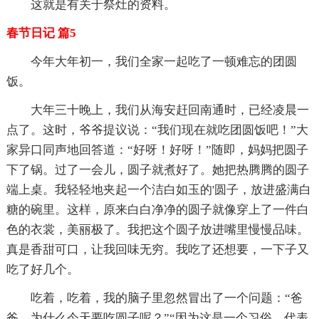
这就是有关于祭灶的资料。
春节日记 篇5
今年大年初一，我们全家一起吃了一顿难忘的团圆
饭。
大年三十晚上，我们从海安赶回南通时，已经凌晨一
点了。这时，爷爷提议说：“我们现在就吃团圆饭吧！”大
家异口同声地回答道：“好呀！好呀！”随即，妈妈把圆子
下了锅。过了一会儿，圆子就煮好了。她把热腾腾的圆子
端上桌。我轻轻地夹起一个洁白如玉的'圆子，放进盛满白
糖的碗里。这样，原来白白净净的圆子就像穿上了一件白
色的衣裳，美丽极了。我把这个圆子放进嘴里慢慢品味。
真是香甜可口，让我回味无穷。我吃了还想要，一下子又
吃了好几个。
吃着，吃着，我的脑子里忽然冒出了一个问题：“爸
爸，为什么今天要吃圆子呢？”“因为这是一个习俗，代表