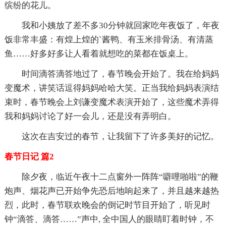
缤纷的花儿。
我和小姨放了差不多30分钟就回家吃年夜饭了，年夜
饭非常丰盛：有煌上煌的`酱鸭、有玉米排骨汤、有清蒸
鱼……好多好多让人看着就想吃的菜都在饭桌上。
时间滴答滴答地过了，春节晚会开始了。我在给妈妈
变魔术，讲笑话逗得妈妈哈哈大笑。正当我给妈妈表演结
束时，春节晚会上刘谦变魔术表演开始了，这些魔术弄得
我和妈妈讨论了好一会儿，还是没有弄明白。
这次在吉安过的春节，让我留下了许多美好的记忆。
春节日记 篇2
除夕夜，临近午夜十二点窗外一阵阵“噼哩啪啦”的鞭
炮声、烟花声已开始争先恐后地响起来了，并且越来越热
烈，此时，春节联欢晚会的倒记时节目开始了，听见时
钟“滴答、滴答……”声中, 全中国人的眼睛盯着时钟，不