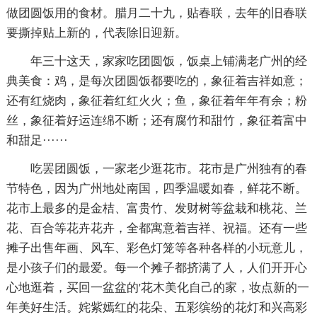
做团圆饭用的食材。腊月二十九，贴春联，去年的旧春联
要撕掉贴上新的，代表除旧迎新。
年三十这天，家家吃团圆饭，饭桌上铺满老广州的经
典美食：鸡，是每次团圆饭都要吃的，象征着吉祥如意；
还有红烧肉，象征着红红火火；鱼，象征着年年有余；粉
丝，象征着好运连绵不断；还有腐竹和甜竹，象征着富中
和甜足······
吃罢团圆饭，一家老少逛花市。花市是广州独有的春
节特色，因为广州地处南国，四季温暖如春，鲜花不断。
花市上最多的是金桔、富贵竹、发财树等盆栽和桃花、兰
花、百合等花卉花卉，全都寓意着吉祥、祝福。还有一些
摊子出售年画、风车、彩色灯笼等各种各样的小玩意儿，
是小孩子们的最爱。每一个摊子都挤满了人，人们开开心
心地逛着，买回一盆盆的'花木美化自己的家，妆点新的一
年美好生活。姹紫嫣红的花朵、五彩缤纷的花灯和兴高彩