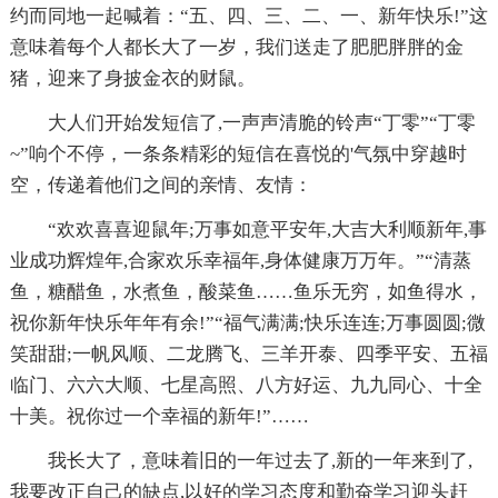
约而同地一起喊着：“五、四、三、二、一、新年快乐!”这
意味着每个人都长大了一岁，我们送走了肥肥胖胖的金
猪，迎来了身披金衣的财鼠。
大人们开始发短信了,一声声清脆的铃声“丁零”“丁零
~”响个不停，一条条精彩的短信在喜悦的'气氛中穿越时
空，传递着他们之间的亲情、友情：
“欢欢喜喜迎鼠年;万事如意平安年,大吉大利顺新年,事
业成功辉煌年,合家欢乐幸福年,身体健康万万年。”“清蒸
鱼，糖醋鱼，水煮鱼，酸菜鱼……鱼乐无穷，如鱼得水，
祝你新年快乐年年有余!”“福气满满;快乐连连;万事圆圆;微
笑甜甜;一帆风顺、二龙腾飞、三羊开泰、四季平安、五福
临门、六六大顺、七星高照、八方好运、九九同心、十全
十美。祝你过一个幸福的新年!”……
我长大了，意味着旧的一年过去了,新的一年来到了,
我要改正自己的缺点,以好的学习态度和勤奋学习迎头赶