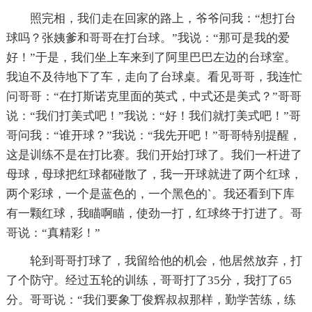
照完相，我们走在回家的路上，爷爷问我：“想打台
球吗？张姨爹和哥哥在打台球。”我说：“那可是我的爱
好！”于是，我们坐上车来到了阿里巴巴左边的台球室。
我迫不及待地下了车，走向了台球桌。看见哥哥，我连忙
问哥哥：“在打斯诺克里面的英式，中式还是美式？”哥哥
说：“我们打美式吧！”我说：“好！我们就打美式吧！”哥
哥问我：“谁开球？”我说：“我先开吧！”哥哥特别提醒，
这是训练不是在打比赛。我们开始打球了。我们一杆进了
母球，母球把红球都碰散了，我一开球就进了两个红球，
两个彩球，一个是蓝色的，一个黑色的`。我还看到下库
有一颗红球，我瞄啊瞄，使劲一打，红球终于打进了。哥
哥说：“真精彩！”
轮到哥哥打球了，我留给他的机会，他居然放弃，打
了个防守。经过五轮的训练，哥哥打了35分，我打了65
分。哥哥说：“我们要象丁俊辉叔叔那样，勤学苦练，练