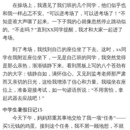
在操场上，我遇见了我们班的几个同学，他们似乎也
和我一样忐忑不安。“可以进考场了，可以进考场了！”不
知是谁大声嚷了起来。一下子我的心就像忽然停止跳动似
的。“不走吗？”直到XX同学提醒，我才和大家一起进了
考场。
到了考场，我找到自己的座位坐了下去。这时，xx同
学在我附近座位坐下，一见是自己班的同学，我突然觉得
是那么亲热，渐渐镇静下来。看到黑板上写的八个苍劲有
力的大字：镇静自如，满怀信心。又见到监考老师那严肃
而又亲切的日光，这给我增添了信心和力量。我端坐在座
位上，准备迎接考试，如一句谚语所说：“不用害怕，拿
起武器去应战吧！”
中学生暑假日记15
今天下午，妈妈郑重其事地交给了我一项“任务”——
买5元钱的鸡蛋。接到这个任务，我不屑一顾地想，不就