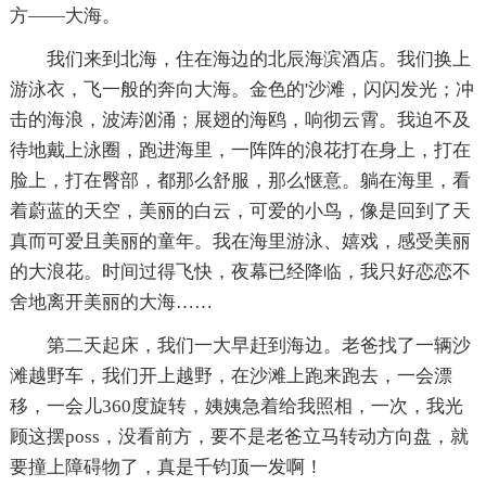
方——大海。
我们来到北海，住在海边的北辰海滨酒店。我们换上
游泳衣，飞一般的奔向大海。金色的'沙滩，闪闪发光；冲
击的海浪，波涛汹涌；展翅的海鸥，响彻云霄。我迫不及
待地戴上泳圈，跑进海里，一阵阵的浪花打在身上，打在
脸上，打在臀部，都那么舒服，那么惬意。躺在海里，看
着蔚蓝的天空，美丽的白云，可爱的小鸟，像是回到了天
真而可爱且美丽的童年。我在海里游泳、嬉戏，感受美丽
的大浪花。时间过得飞快，夜幕已经降临，我只好恋恋不
舍地离开美丽的大海……
第二天起床，我们一大早赶到海边。老爸找了一辆沙
滩越野车，我们开上越野，在沙滩上跑来跑去，一会漂
移，一会儿360度旋转，姨姨急着给我照相，一次，我光
顾这摆poss，没看前方，要不是老爸立马转动方向盘，就
要撞上障碍物了，真是千钧顶一发啊！