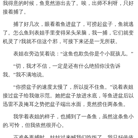
我得意的时候，鱼竟然游出去了。唉，出师不利呀，只好
接着捕了。
捕了好几次，眼看着鱼进盆了，可捞起盆子，鱼就逃
了。怎么鱼到表姐手里变得呆头呆脑，我一捕，它们就变
机灵了?我就不信这个邪，可接下来还是一无所获。
表姐在旁边笑着说：“这鱼也欺负你是个小屁孩儿。”
“切，我才不信，一定是还有什么绝招你没告诉
我。”我不满地说。
“你捞盆子的速度太慢了，所以捉不住鱼。”说着表姐
接过盆子给我做示范。她把盆子放进水底，等鱼进盆后以
迅雷不及掩耳之势把盆子端出水面，竟然捞住两条鱼。
我学着表姐的样子，也捕到了一条鱼，虽然这条鱼小
的.可怜，但我依然很开心。
正准备再捕时，姑姑过来喊我们吃饭了，我只好依依