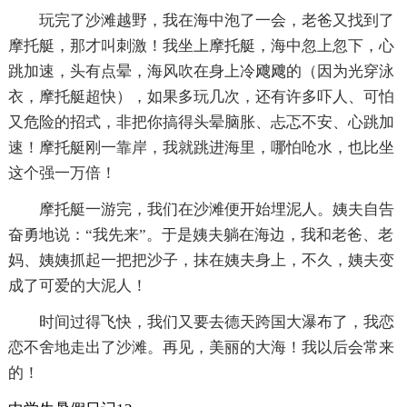
玩完了沙滩越野，我在海中泡了一会，老爸又找到了
摩托艇，那才叫刺激！我坐上摩托艇，海中忽上忽下，心
跳加速，头有点晕，海风吹在身上冷飕飕的（因为光穿泳
衣，摩托艇超快），如果多玩几次，还有许多吓人、可怕
又危险的招式，非把你搞得头晕脑胀、忐忑不安、心跳加
速！摩托艇刚一靠岸，我就跳进海里，哪怕呛水，也比坐
这个强一万倍！
摩托艇一游完，我们在沙滩便开始埋泥人。姨夫自告
奋勇地说：“我先来”。于是姨夫躺在海边，我和老爸、老
妈、姨姨抓起一把把沙子，抹在姨夫身上，不久，姨夫变
成了可爱的大泥人！
时间过得飞快，我们又要去德天跨国大瀑布了，我恋
恋不舍地走出了沙滩。再见，美丽的大海！我以后会常来
的！