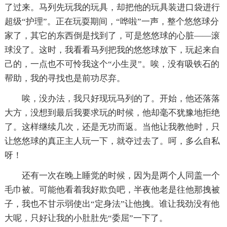
了过来。马列先玩我的玩具，却把他的玩具装进口袋进行
超级“护理”。正在玩耍期间，“哗啦”一声，整个悠悠球分
家了，其它的东西倒是找到了，可是悠悠球的心脏——滚
球没了。这时，我看看马列把我的悠悠球放下，玩起来自
己的，一点也不可怜我这个“小生灵”。唉，没有吸铁石的
帮助，我的寻找也是前功尽弃。
唉，没办法，我只好现玩马列的了。开始，他还落落
大方，没想到最后我要求玩的时候，他却毫不犹豫地拒绝
了。这样继续几次，还是无功而返。当他让我教他时，只
让悠悠球的真正主人玩一下，就夺过去了。呵，多么自私
呀！
还有一次在晚上睡觉的时候，因为是两个人同盖一个
毛巾被。可能他看着我好欺负吧，半夜他老是往他那拽被
子，我也不甘示弱使出“定身法”让他拽。谁让我劲没有他
大呢，只好让我的小肚肚先“委屈”一下了。