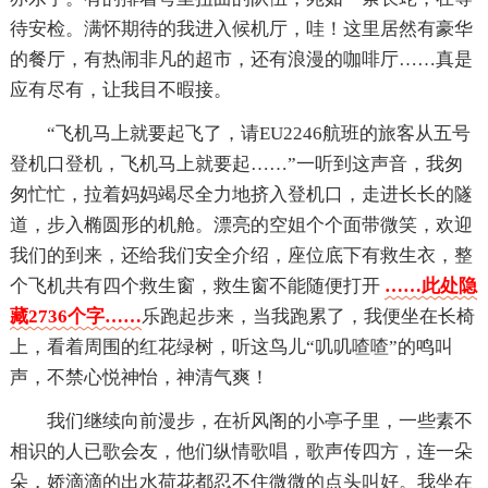
待安检。满怀期待的我进入候机厅，哇！这里居然有豪华
的餐厅，有热闹非凡的超市，还有浪漫的咖啡厅……真是
应有尽有，让我目不暇接。
“飞机马上就要起飞了，请EU2246航班的旅客从五号
登机口登机，飞机马上就要起……”一听到这声音，我匆
匆忙忙，拉着妈妈竭尽全力地挤入登机口，走进长长的隧
道，步入椭圆形的机舱。漂亮的空姐个个面带微笑，欢迎
我们的到来，还给我们安全介绍，座位底下有救生衣，整
个飞机共有四个救生窗，救生窗不能随便打开
……此处隐
藏2736个字……
乐跑起步来，当我跑累了，我便坐在长椅
上，看着周围的红花绿树，听这鸟儿“叽叽喳喳”的鸣叫
声，不禁心悦神怡，神清气爽！
我们继续向前漫步，在祈风阁的小亭子里，一些素不
相识的人已歌会友，他们纵情歌唱，歌声传四方，连一朵
朵，娇滴滴的出水荷花都忍不住微微的点头叫好。我坐在