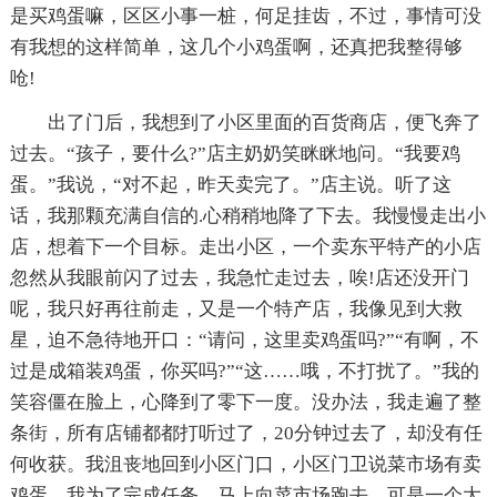
是买鸡蛋嘛，区区小事一桩，何足挂齿，不过，事情可没
有我想的这样简单，这几个小鸡蛋啊，还真把我整得够
呛!
出了门后，我想到了小区里面的百货商店，便飞奔了
过去。“孩子，要什么?”店主奶奶笑眯眯地问。“我要鸡
蛋。”我说，“对不起，昨天卖完了。”店主说。听了这
话，我那颗充满自信的.心稍稍地降了下去。我慢慢走出小
店，想着下一个目标。走出小区，一个卖东平特产的小店
忽然从我眼前闪了过去，我急忙走过去，唉!店还没开门
呢，我只好再往前走，又是一个特产店，我像见到大救
星，迫不急待地开口：“请问，这里卖鸡蛋吗?”“有啊，不
过是成箱装鸡蛋，你买吗?”“这……哦，不打扰了。”我的
笑容僵在脸上，心降到了零下一度。没办法，我走遍了整
条街，所有店铺都都打听过了，20分钟过去了，却没有任
何收获。我沮丧地回到小区门口，小区门卫说菜市场有卖
鸡蛋，我为了完成任务，马上向菜市场跑去。可是一个大