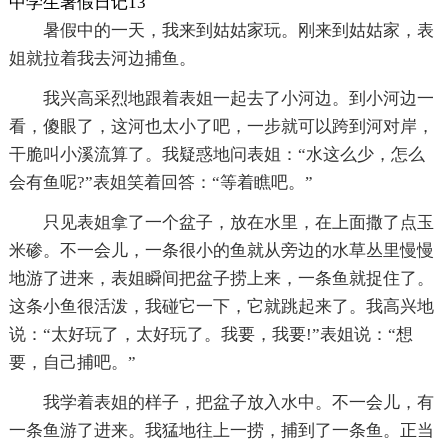
中学生暑假日记13
暑假中的一天，我来到姑姑家玩。刚来到姑姑家，表
姐就拉着我去河边捕鱼。
我兴高采烈地跟着表姐一起去了小河边。到小河边一
看，傻眼了，这河也太小了吧，一步就可以跨到河对岸，
干脆叫小溪流算了。我疑惑地问表姐：“水这么少，怎么
会有鱼呢?”表姐笑着回答：“等着瞧吧。”
只见表姐拿了一个盆子，放在水里，在上面撒了点玉
米碜。不一会儿，一条很小的鱼就从旁边的水草丛里慢慢
地游了进来，表姐瞬间把盆子捞上来，一条鱼就捉住了。
这条小鱼很活泼，我碰它一下，它就跳起来了。我高兴地
说：“太好玩了，太好玩了。我要，我要!”表姐说：“想
要，自己捕吧。”
我学着表姐的样子，把盆子放入水中。不一会儿，有
一条鱼游了进来。我猛地往上一捞，捕到了一条鱼。正当