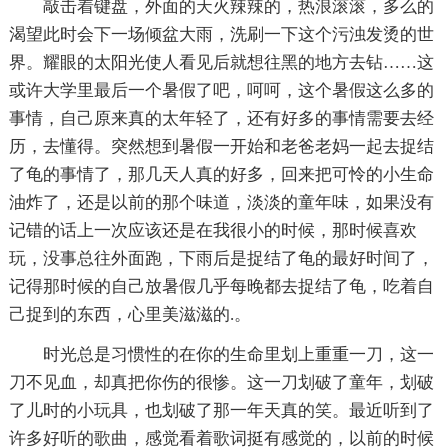
敲击着键盘，外面的天火辣辣的，热浪滚滚，多么的
渴望此时会下一场倾盆大雨，洗刷一下这个污浊发烫的世
界。耀眼的太阳光使人看见后就想往黑的地方去钻……这
或许大学里最后一个暑假了吧，呵呵，这个暑假这么多的
事情，自己原来真的太年轻了，还有好多的事情需要去经
历，去懂得。突然想到暑假一开始和老爸老妈一起去捉结
了龟的事情了，那几天人真的好多，回来把可怜的小生命
油炸了，还是以前的那个味道，淡淡的童年味，如果没有
记错的话上一次应该还是在我很小的时候，那时候喜欢
玩，没事总往外面跑，下雨后是捉结了龟的最好时间了，
记得那时候的自己放暑假几乎每晚都去捉结了龟，吃着自
己捉到的东西，心里美滋滋的.。
时光总是习惯性的在你的生命里划上重重一刀，这一
刀不见血，却真把你伤的很惨。这一刀划破了童年，划破
了儿时的小玩具，也划破了那一年天真的笑。最近听到了
许多好听的歌曲，感觉看着歌词挺有感觉的，以前的时候